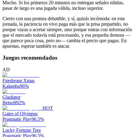
Mucho. Si los primeros 20 minutos no entregan señales nítidas,
pasar de largo es una jugada válida, incluso superior.
Cierro con una postura debatible, y sí, quizás incómoda: en esta
jornada, la paciencia en vivo paga más que la prisa prepartido, no
porque vayas a acertar siempre, sino porque entras con información
que el mercado todavía está procesando, y esa pequeña demora —
que parece poca cosa, pero no— cambia el precio que pagas. En
apuestas, esperar también es atacar.
Juegos recomendados
AD
Firedream Xmas
Kalamba
96
%
Gladiator
Betsoft
92
%
HOT
Gates of Olympus
Pragmatic Play
96.5
%
Lucky Fortune Tree
Pragmatic Play
96.5
%