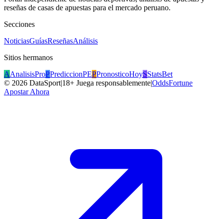
reseñas de casas de apuestas para el mercado peruano.
Secciones
Noticias
Guías
Reseñas
Análisis
Sitios hermanos
A
AnalisisPro
P
PrediccionPE
P
PronosticoHoy
S
StatsBet
©
2026
DataSport
|
18+ Juega responsablemente
|
OddsFortune
Apostar Ahora