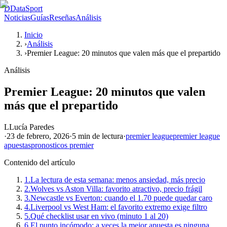
D
DataSport
Noticias
Guías
Reseñas
Análisis
Inicio
›
Análisis
›
Premier League: 20 minutos que valen más que el prepartido
Análisis
Premier League: 20 minutos que valen
más que el prepartido
L
Lucía Paredes
·
23 de febrero, 2026
·
5 min
de lectura
·
premier league
premier league
apuestas
pronosticos premier
Contenido del artículo
1.
La lectura de esta semana: menos ansiedad, más precio
2.
Wolves vs Aston Villa: favorito atractivo, precio frágil
3.
Newcastle vs Everton: cuando el 1.70 puede quedar caro
4.
Liverpool vs West Ham: el favorito extremo exige filtro
5.
Qué checklist usar en vivo (minuto 1 al 20)
6.
El punto incómodo: a veces la mejor apuesta es ninguna