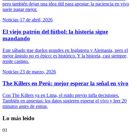
pero también dejan una idea útil para apostar: la paciencia en vivo
suele pagar mejor.
Noticias
·
17 de abril, 2026
El viejo patrón del fútbol: la historia sigue
mandando
Este sábado trae duelos grandes en Inglaterra y Alemania, pero el
mejor ángulo no es épico: es histórico. Y la historia, casi siempre,
repite castigo.
Noticias
·
23 de marzo, 2026
The Killers en Perú: mejor esperar la señal en vivo
Con The Killers ya en Lima, el ruido previo infla decisiones.
También en apuestas: los datos sugieren esperar el vivo y leer 20
minutos antes de entrar.
Lo más leído
01