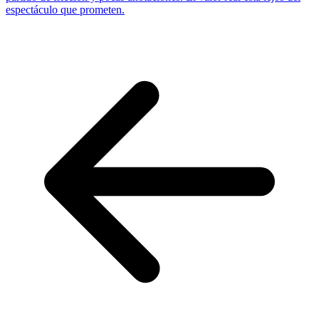
espectáculo que prometen.