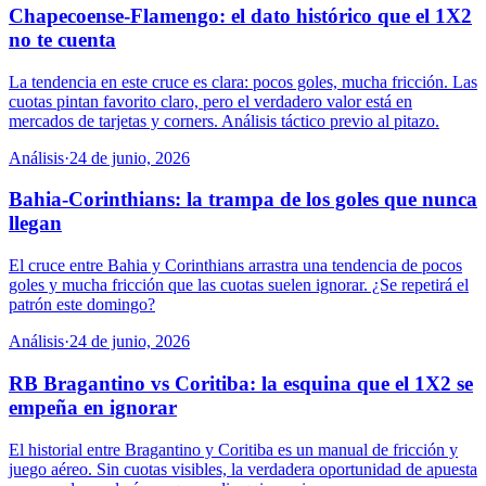
Chapecoense-Flamengo: el dato histórico que el 1X2
no te cuenta
La tendencia en este cruce es clara: pocos goles, mucha fricción. Las
cuotas pintan favorito claro, pero el verdadero valor está en
mercados de tarjetas y corners. Análisis táctico previo al pitazo.
Análisis
·
24 de junio, 2026
Bahia-Corinthians: la trampa de los goles que nunca
llegan
El cruce entre Bahia y Corinthians arrastra una tendencia de pocos
goles y mucha fricción que las cuotas suelen ignorar. ¿Se repetirá el
patrón este domingo?
Análisis
·
24 de junio, 2026
RB Bragantino vs Coritiba: la esquina que el 1X2 se
empeña en ignorar
El historial entre Bragantino y Coritiba es un manual de fricción y
juego aéreo. Sin cuotas visibles, la verdadera oportunidad de apuesta