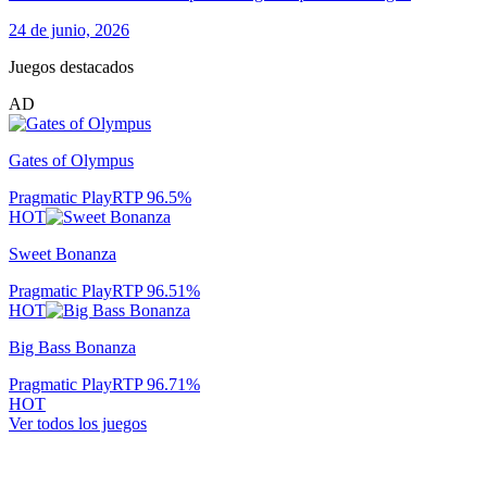
24 de junio, 2026
Juegos destacados
AD
Gates of Olympus
Pragmatic Play
RTP
96.5
%
HOT
Sweet Bonanza
Pragmatic Play
RTP
96.51
%
HOT
Big Bass Bonanza
Pragmatic Play
RTP
96.71
%
HOT
Ver todos los juegos