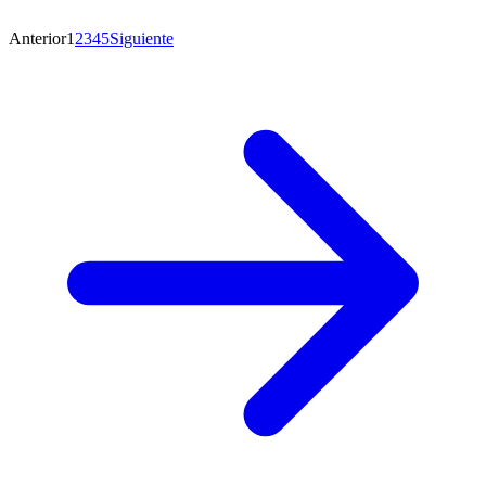
Anterior
1
2
3
4
5
Siguiente