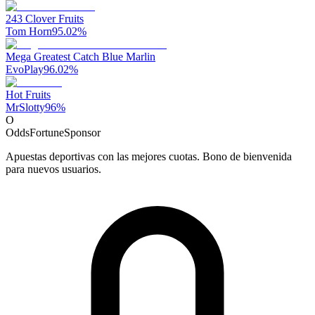
243 Clover Fruits
Tom Horn
95.02
%
Mega Greatest Catch Blue Marlin
EvoPlay
96.02
%
Hot Fruits
MrSlotty
96
%
O
OddsFortune
Sponsor
Apuestas deportivas con las mejores cuotas. Bono de bienvenida
para nuevos usuarios.