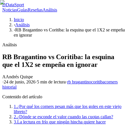
D
DataSport
Noticias
Guías
Reseñas
Análisis
Inicio
›
Análisis
›
RB Bragantino vs Coritiba: la esquina que el 1X2 se empeña
en ignorar
Análisis
RB Bragantino vs Coritiba: la esquina
que el 1X2 se empeña en ignorar
A
Andrés Quispe
·
24 de junio, 2026
·
5 min
de lectura
·
rb bragantino
coritiba
corners
historial
Contenido del artículo
1.
¿Por qué los corners pesan más que los goles en este viejo
libreto?
2.
¿Dónde se esconde el valor cuando las cuotas callan?
3.
La lectura en frío que ningún hincha quiere hacer