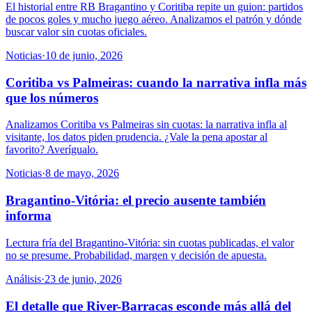
El historial entre RB Bragantino y Coritiba repite un guion: partidos
de pocos goles y mucho juego aéreo. Analizamos el patrón y dónde
buscar valor sin cuotas oficiales.
Noticias
·
10 de junio, 2026
Coritiba vs Palmeiras: cuando la narrativa infla más
que los números
Analizamos Coritiba vs Palmeiras sin cuotas: la narrativa infla al
visitante, los datos piden prudencia. ¿Vale la pena apostar al
favorito? Averígualo.
Noticias
·
8 de mayo, 2026
Bragantino-Vitória: el precio ausente también
informa
Lectura fría del Bragantino-Vitória: sin cuotas publicadas, el valor
no se presume. Probabilidad, margen y decisión de apuesta.
Análisis
·
23 de junio, 2026
El detalle que River-Barracas esconde más allá del