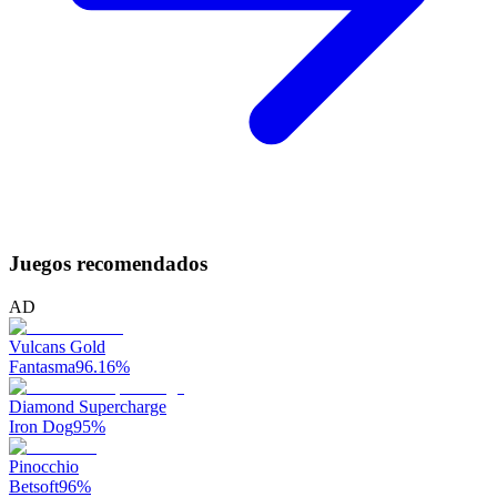
Juegos recomendados
AD
Vulcans Gold
Fantasma
96.16
%
Diamond Supercharge
Iron Dog
95
%
Pinocchio
Betsoft
96
%