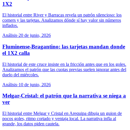
1X2
El historial entre River y Barracas revela un patrón silencioso: los
corners y las tarjetas. Analizamos dónde sí hay valor sin números
inflados.
Análisis
·
20 de junio, 2026
Fluminense-Bragantino: las tarjetas mandan donde
el 1X2 calla
El historial de este cruce insiste en la fricción antes que en los goles.
Analizamos el patrón que las cuotas previas suelen ignorar antes del
duelo del miércoles.
Análisis
·
10 de junio, 2026
Melgar-Cristal: el patrón que la narrativa se niega a
ver
El historial entre Melgar y Cristal en Arequipa dibuja un guion de
pocos goles, ritmo cortado y ventaja local. La narrativa infla al
grande, los datos piden cautela.