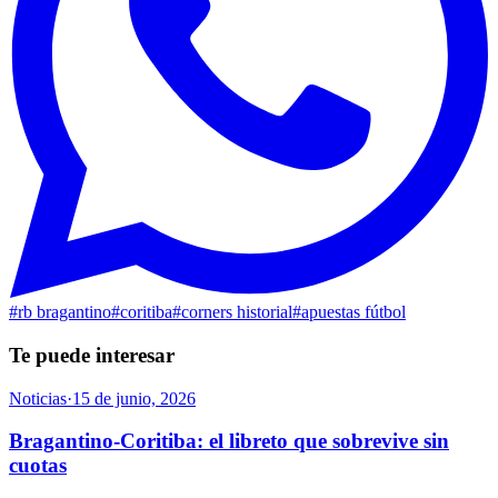
#
rb bragantino
#
coritiba
#
corners historial
#
apuestas fútbol
Te puede interesar
Noticias
·
15 de junio, 2026
Bragantino-Coritiba: el libreto que sobrevive sin
cuotas