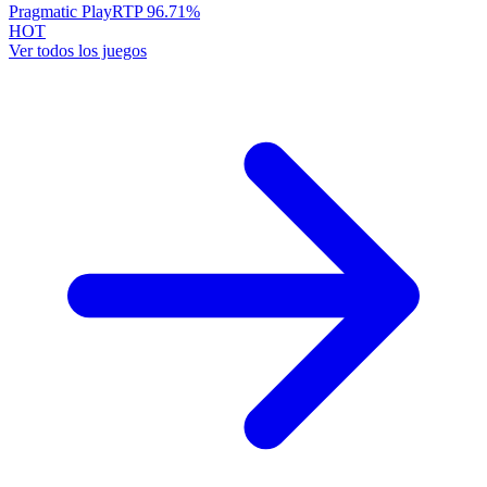
Pragmatic Play
RTP
96.71
%
HOT
Ver todos los juegos