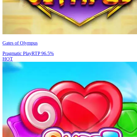
Gates of Olympus
Pragmatic Play
RTP
96.5
%
HOT