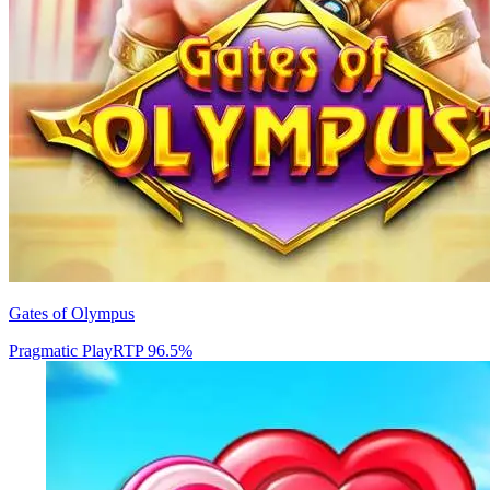
Gates of Olympus
Pragmatic Play
RTP
96.5
%