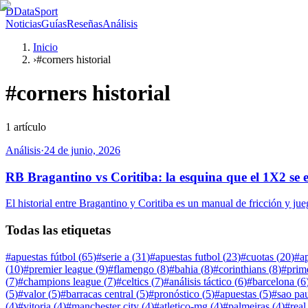
D
DataSport
Noticias
Guías
Reseñas
Análisis
Inicio
›
#corners historial
#
corners historial
1
artículo
Análisis
·
24 de junio, 2026
RB Bragantino vs Coritiba: la esquina que el 1X2 se
El historial entre Bragantino y Coritiba es un manual de fricción y ju
Todas las etiquetas
#
apuestas fútbol
(
65
)
#
serie a
(
31
)
#
apuestas futbol
(
23
)
#
cuotas
(
20
)
#
a
(
10
)
#
premier league
(
9
)
#
flamengo
(
8
)
#
bahia
(
8
)
#
corinthians
(
8
)
#
prim
(
7
)
#
champions league
(
7
)
#
celtics
(
7
)
#
análisis táctico
(
6
)
#
barcelona
(
6
(
5
)
#
valor
(
5
)
#
barracas central
(
5
)
#
pronóstico
(
5
)
#
apuestas
(
5
)
#
sao pa
(
4
)
#
vitoria
(
4
)
#
manchester city
(
4
)
#
atletico-mg
(
4
)
#
palmeiras
(
4
)
#
real