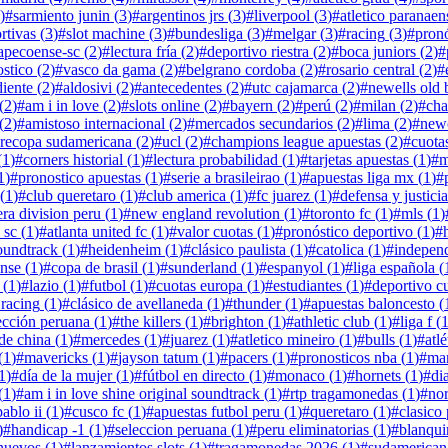
)
#
sarmiento junin
(
3
)
#
argentinos jrs
(
3
)
#
liverpool
(
3
)
#
atletico paranaen
rtivas
(
3
)
#
slot machine
(
3
)
#
bundesliga
(
3
)
#
melgar
(
3
)
#
racing
(
3
)
#
pronó
apecoense-sc
(
2
)
#
lectura fría
(
2
)
#
deportivo riestra
(
2
)
#
boca juniors
(
2
)
#
stico
(
2
)
#
vasco da gama
(
2
)
#
belgrano cordoba
(
2
)
#
rosario central
(
2
)
#
iente
(
2
)
#
aldosivi
(
2
)
#
antecedentes
(
2
)
#
utc cajamarca
(
2
)
#
newells old 
(
2
)
#
am i in love
(
2
)
#
slots online
(
2
)
#
bayern
(
2
)
#
perú
(
2
)
#
milan
(
2
)
#
cha
(
2
)
#
amistoso internacional
(
2
)
#
mercados secundarios
(
2
)
#
lima
(
2
)
#
newc
recopa sudamericana
(
2
)
#
ucl
(
2
)
#
champions league apuestas
(
2
)
#
cuota
(
1
)
#
corners historial
(
1
)
#
lectura probabilidad
(
1
)
#
tarjetas apuestas
(
1
)
#
m
1
)
#
pronostico apuestas
(
1
)
#
serie a brasileirao
(
1
)
#
apuestas liga mx
(
1
)
#
(
1
)
#
club queretaro
(
1
)
#
club america
(
1
)
#
fc juarez
(
1
)
#
defensa y justicia
ra division peru
(
1
)
#
new england revolution
(
1
)
#
toronto fc
(
1
)
#
mls
(
1
)
 sc
(
1
)
#
atlanta united fc
(
1
)
#
valor cuotas
(
1
)
#
pronóstico deportivo
(
1
)
#
soundtrack
(
1
)
#
heidenheim
(
1
)
#
clásico paulista
(
1
)
#
catolica
(
1
)
#
independ
ense
(
1
)
#
copa de brasil
(
1
)
#
sunderland
(
1
)
#
espanyol
(
1
)
#
liga española
(
(
1
)
#
lazio
(
1
)
#
futbol
(
1
)
#
cuotas europa
(
1
)
#
estudiantes
(
1
)
#
deportivo c
 racing
(
1
)
#
clásico de avellaneda
(
1
)
#
thunder
(
1
)
#
apuestas baloncesto
(
ección peruana
(
1
)
#
the killers
(
1
)
#
brighton
(
1
)
#
athletic club
(
1
)
#
liga f
(
de china
(
1
)
#
mercedes
(
1
)
#
juarez
(
1
)
#
atletico mineiro
(
1
)
#
bulls
(
1
)
#
atl
(
1
)
#
mavericks
(
1
)
#
jayson tatum
(
1
)
#
pacers
(
1
)
#
pronosticos nba
(
1
)
#
man
1
)
#
día de la mujer
(
1
)
#
fútbol en directo
(
1
)
#
monaco
(
1
)
#
hornets
(
1
)
#
di
(
1
)
#
am i in love shine original soundtrack
(
1
)
#
rtp tragamonedas
(
1
)
#
no
ablo ii
(
1
)
#
cusco fc
(
1
)
#
apuestas futbol peru
(
1
)
#
queretaro
(
1
)
#
clasico
)
#
handicap -1
(
1
)
#
seleccion peruana
(
1
)
#
peru eliminatorias
(
1
)
#
blanqui
 nuevos
(
1
)
#
lanzamientos slots
(
1
)
#
tragamonedas 2026
(
1
)
#
sudamerican