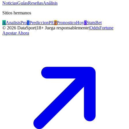
Noticias
Guías
Reseñas
Análisis
Sitios hermanos
A
AnalisisPro
P
PrediccionPE
P
PronosticoHoy
S
StatsBet
©
2026
DataSport
|
18+ Juega responsablemente
|
OddsFortune
Apostar Ahora