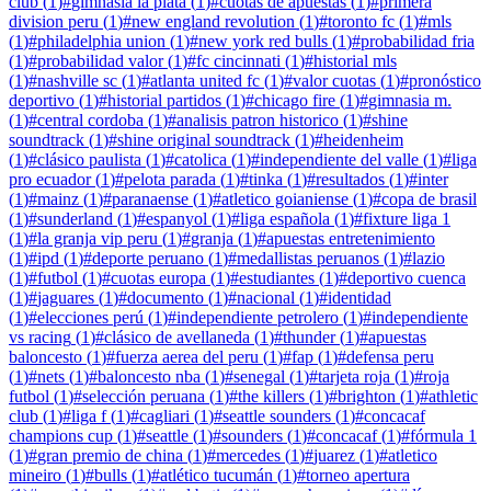
club
(
1
)
#
gimnasia la plata
(
1
)
#
cuotas de apuestas
(
1
)
#
primera
division peru
(
1
)
#
new england revolution
(
1
)
#
toronto fc
(
1
)
#
mls
(
1
)
#
philadelphia union
(
1
)
#
new york red bulls
(
1
)
#
probabilidad fria
(
1
)
#
probabilidad valor
(
1
)
#
fc cincinnati
(
1
)
#
historial mls
(
1
)
#
nashville sc
(
1
)
#
atlanta united fc
(
1
)
#
valor cuotas
(
1
)
#
pronóstico
deportivo
(
1
)
#
historial partidos
(
1
)
#
chicago fire
(
1
)
#
gimnasia m.
(
1
)
#
central cordoba
(
1
)
#
analisis patron historico
(
1
)
#
shine
soundtrack
(
1
)
#
shine original soundtrack
(
1
)
#
heidenheim
(
1
)
#
clásico paulista
(
1
)
#
catolica
(
1
)
#
independiente del valle
(
1
)
#
liga
pro ecuador
(
1
)
#
pelota parada
(
1
)
#
tinka
(
1
)
#
resultados
(
1
)
#
inter
(
1
)
#
mainz
(
1
)
#
paranaense
(
1
)
#
atletico goianiense
(
1
)
#
copa de brasil
(
1
)
#
sunderland
(
1
)
#
espanyol
(
1
)
#
liga española
(
1
)
#
fixture liga 1
(
1
)
#
la granja vip peru
(
1
)
#
granja
(
1
)
#
apuestas entretenimiento
(
1
)
#
ipd
(
1
)
#
deporte peruano
(
1
)
#
medallistas peruanos
(
1
)
#
lazio
(
1
)
#
futbol
(
1
)
#
cuotas europa
(
1
)
#
estudiantes
(
1
)
#
deportivo cuenca
(
1
)
#
jaguares
(
1
)
#
documento
(
1
)
#
nacional
(
1
)
#
identidad
(
1
)
#
elecciones perú
(
1
)
#
independiente petrolero
(
1
)
#
independiente
vs racing
(
1
)
#
clásico de avellaneda
(
1
)
#
thunder
(
1
)
#
apuestas
baloncesto
(
1
)
#
fuerza aerea del peru
(
1
)
#
fap
(
1
)
#
defensa peru
(
1
)
#
nets
(
1
)
#
baloncesto nba
(
1
)
#
senegal
(
1
)
#
tarjeta roja
(
1
)
#
roja
futbol
(
1
)
#
selección peruana
(
1
)
#
the killers
(
1
)
#
brighton
(
1
)
#
athletic
club
(
1
)
#
liga f
(
1
)
#
cagliari
(
1
)
#
seattle sounders
(
1
)
#
concacaf
champions cup
(
1
)
#
seattle
(
1
)
#
sounders
(
1
)
#
concacaf
(
1
)
#
fórmula 1
(
1
)
#
gran premio de china
(
1
)
#
mercedes
(
1
)
#
juarez
(
1
)
#
atletico
mineiro
(
1
)
#
bulls
(
1
)
#
atlético tucumán
(
1
)
#
torneo apertura