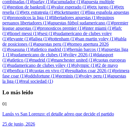
combinadas
(
1
)
#
parlay
(
1
)
#
acumulador
(
1
)
#
apuesta multiple
(
1
)
#
gestion de bankroll
(
1
)
#
valor esperado
(
1
)
#
jetx juego
(
1
)
#
jetx
reseña
(
1
)
#
jetx estrategia
(
1
)
#
ticketmaster
(
1
)
#
liga española apuestas
(
1
)
#
pronosticos la liga
(
1
)
#
libertadores apuestas
(
1
)
#
equipos
peruanos libertadores
(
1
)
#
apuestas fútbol sudamericano
(
1
)
#
premier
league apuestas
(
1
)
#
pronosticos premier
(
1
)
#
inter miami
(
1
)
#
lafc
(
1
)
#
lionel messi
(
1
)
#
sesi
(
1
)
#
sudamericano de clubes voley
(
1
)
#
levante
(
1
)
#
laliga
(
1
)
#
tottenham
(
1
)
#
san martin voley
(
1
)
#
tabla
de posiciones
(
1
)
#
apuestas peru
(
1
)
#
torneo apertura 2026
(
1
)
#
osasuna
(
1
)
#
atletico madrid
(
1
)
#
hernán barcos
(
1
)
#
apuestas liga
1
(
1
)
#
sudamericano de clubes
(
1
)
#
vóley 2026
(
1
)
#
datasport
(
1
)
#
atletico
(
1
)
#
madrid
(
1
)
#
manchester united
(
1
)
#
cuotas europeas
(
1
)
#
sudamericano de clubes vóley
(
1
)
#
olympic
(
1
)
#
2 de mayo
(
1
)
#
benfica
(
1
)
#
cuotas en vivo
(
1
)
#
resultados coar 2026
(
1
)
#
primera
fase coar
(
1
)
#
oddsfortune
(
1
)
#
geminis
(
1
)
#
voley peru
(
1
)
#
apuestas
la liga
(
1
)
#
real sociedad
(
1
)
Lo más leído
01
Lanús vs San Lorenzo: el detalle aéreo que decide el partido
25 de junio, 2026