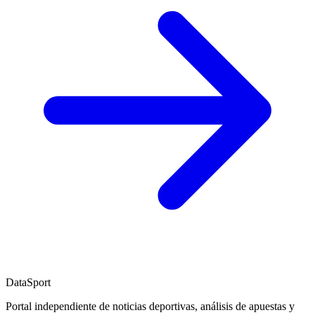
DataSport
Portal independiente de noticias deportivas, análisis de apuestas y