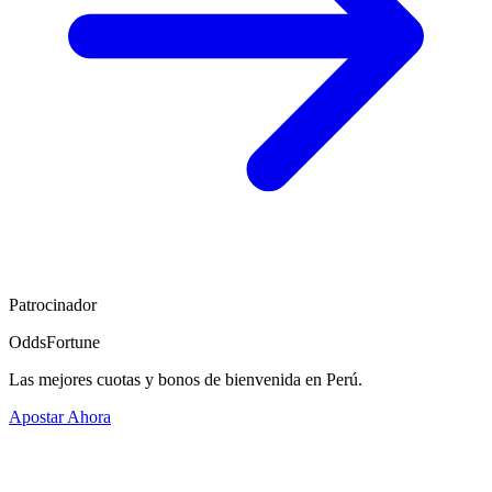
Patrocinador
OddsFortune
Las mejores cuotas y bonos de bienvenida en Perú.
Apostar Ahora