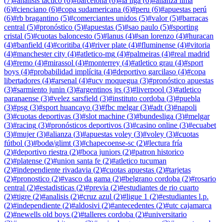
(
7
)
#
análisis táctico
(
6
)
#
barcelona
(
6
)
#
la liga
(
6
)
#
alianza lima
(
6
)
#
cienciano
(
6
)
#
copa sudamericana
(
6
)
#
peru
(
6
)
#
apuestas perú
(
6
)
#
rb bragantino
(
5
)
#
comerciantes unidos
(
5
)
#
valor
(
5
)
#
barracas
central
(
5
)
#
pronóstico
(
5
)
#
apuestas
(
5
)
#
sao paulo
(
5
)
#
sporting
cristal
(
5
)
#
cuotas baloncesto
(
5
)
#
lanus
(
4
)
#
san lorenzo
(
4
)
#
huracan
(
4
)
#
banfield
(
4
)
#
coritiba
(
4
)
#
river plate
(
4
)
#
fluminense
(
4
)
#
vitoria
(
4
)
#
manchester city
(
4
)
#
atletico-mg
(
4
)
#
palmeiras
(
4
)
#
real madrid
(
4
)
#
remo
(
4
)
#
mirassol
(
4
)
#
monterrey
(
4
)
#
atletico grau
(
4
)
#
sport
boys
(
4
)
#
probabilidad implícita
(
4
)
#
deportivo garcilaso
(
4
)
#
copa
libertadores
(
4
)
#
arsenal
(
4
)
#
ucv moquegua
(
3
)
#
pronóstico apuestas
(
3
)
#
sarmiento junin
(
3
)
#
argentinos jrs
(
3
)
#
liverpool
(
3
)
#
atletico
paranaense
(
3
)
#
velez sarsfield
(
3
)
#
instituto cordoba
(
3
)
#
puebla
(
3
)
#
psg
(
3
)
#
sport huancayo
(
3
)
#
fbc melgar
(
3
)
#
adt
(
3
)
#
napoli
(
3
)
#
cuotas deportivas
(
3
)
#
slot machine
(
3
)
#
bundesliga
(
3
)
#
melgar
(
3
)
#
racing
(
3
)
#
pronósticos deportivos
(
3
)
#
casino online
(
3
)
#
ecuabet
(
3
)
#
mujer
(
3
)
#
alianza
(
3
)
#
apuestas voley
(
3
)
#
voley
(
3
)
#
cuotas
fútbol
(
3
)
#
bodø/glimt
(
3
)
#
chapecoense-sc
(
2
)
#
lectura fría
(
2
)
#
deportivo riestra
(
2
)
#
boca juniors
(
2
)
#
patron historico
(
2
)
#
platense
(
2
)
#
union santa fe
(
2
)
#
atletico tucuman
(
2
)
#
independiente rivadavia
(
2
)
#
cuotas apuestas
(
2
)
#
tarjetas
(
2
)
#
pronostico
(
2
)
#
vasco da gama
(
2
)
#
belgrano cordoba
(
2
)
#
rosario
central
(
2
)
#
estadisticas
(
2
)
#
previa
(
2
)
#
estudiantes de rio cuarto
(
2
)
#
tigre
(
2
)
#
analisis
(
2
)
#
cruz azul
(
2
)
#
ligue 1
(
2
)
#
estudiantes l.p.
(
2
)
#
independiente
(
2
)
#
aldosivi
(
2
)
#
antecedentes
(
2
)
#
utc cajamarca
(
2
)
#
newells old boys
(
2
)
#
talleres cordoba
(
2
)
#
universitario