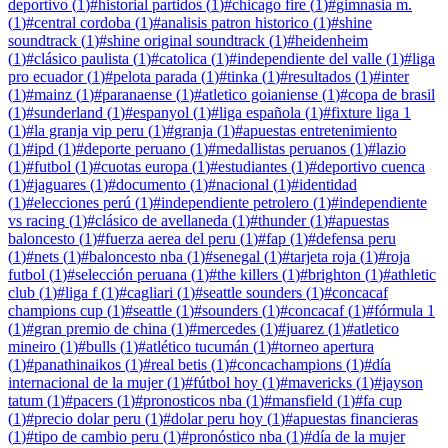
deportivo
(
1
)
#
historial partidos
(
1
)
#
chicago fire
(
1
)
#
gimnasia m.
(
1
)
#
central cordoba
(
1
)
#
analisis patron historico
(
1
)
#
shine
soundtrack
(
1
)
#
shine original soundtrack
(
1
)
#
heidenheim
(
1
)
#
clásico paulista
(
1
)
#
catolica
(
1
)
#
independiente del valle
(
1
)
#
liga
pro ecuador
(
1
)
#
pelota parada
(
1
)
#
tinka
(
1
)
#
resultados
(
1
)
#
inter
(
1
)
#
mainz
(
1
)
#
paranaense
(
1
)
#
atletico goianiense
(
1
)
#
copa de brasil
(
1
)
#
sunderland
(
1
)
#
espanyol
(
1
)
#
liga española
(
1
)
#
fixture liga 1
(
1
)
#
la granja vip peru
(
1
)
#
granja
(
1
)
#
apuestas entretenimiento
(
1
)
#
ipd
(
1
)
#
deporte peruano
(
1
)
#
medallistas peruanos
(
1
)
#
lazio
(
1
)
#
futbol
(
1
)
#
cuotas europa
(
1
)
#
estudiantes
(
1
)
#
deportivo cuenca
(
1
)
#
jaguares
(
1
)
#
documento
(
1
)
#
nacional
(
1
)
#
identidad
(
1
)
#
elecciones perú
(
1
)
#
independiente petrolero
(
1
)
#
independiente
vs racing
(
1
)
#
clásico de avellaneda
(
1
)
#
thunder
(
1
)
#
apuestas
baloncesto
(
1
)
#
fuerza aerea del peru
(
1
)
#
fap
(
1
)
#
defensa peru
(
1
)
#
nets
(
1
)
#
baloncesto nba
(
1
)
#
senegal
(
1
)
#
tarjeta roja
(
1
)
#
roja
futbol
(
1
)
#
selección peruana
(
1
)
#
the killers
(
1
)
#
brighton
(
1
)
#
athletic
club
(
1
)
#
liga f
(
1
)
#
cagliari
(
1
)
#
seattle sounders
(
1
)
#
concacaf
champions cup
(
1
)
#
seattle
(
1
)
#
sounders
(
1
)
#
concacaf
(
1
)
#
fórmula 1
(
1
)
#
gran premio de china
(
1
)
#
mercedes
(
1
)
#
juarez
(
1
)
#
atletico
mineiro
(
1
)
#
bulls
(
1
)
#
atlético tucumán
(
1
)
#
torneo apertura
(
1
)
#
panathinaikos
(
1
)
#
real betis
(
1
)
#
concachampions
(
1
)
#
día
internacional de la mujer
(
1
)
#
fútbol hoy
(
1
)
#
mavericks
(
1
)
#
jayson
tatum
(
1
)
#
pacers
(
1
)
#
pronosticos nba
(
1
)
#
mansfield
(
1
)
#
fa cup
(
1
)
#
precio dolar peru
(
1
)
#
dolar peru hoy
(
1
)
#
apuestas financieras
(
1
)
#
tipo de cambio peru
(
1
)
#
pronóstico nba
(
1
)
#
día de la mujer