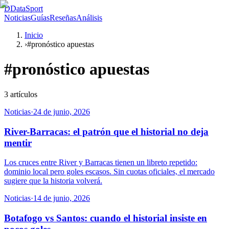
D
DataSport
Noticias
Guías
Reseñas
Análisis
Inicio
›
#pronóstico apuestas
#
pronóstico apuestas
3
artículos
Noticias
·
24 de junio, 2026
River-Barracas: el patrón que el historial no deja
mentir
Los cruces entre River y Barracas tienen un libreto repetido:
dominio local pero goles escasos. Sin cuotas oficiales, el mercado
sugiere que la historia volverá.
Noticias
·
14 de junio, 2026
Botafogo vs Santos: cuando el historial insiste en