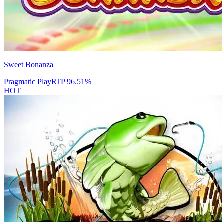
Sweet Bonanza
Pragmatic Play
RTP
96.51
%
HOT