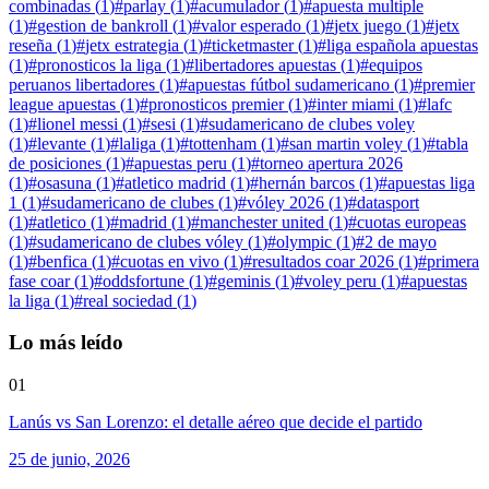
combinadas
(
1
)
#
parlay
(
1
)
#
acumulador
(
1
)
#
apuesta multiple
(
1
)
#
gestion de bankroll
(
1
)
#
valor esperado
(
1
)
#
jetx juego
(
1
)
#
jetx
reseña
(
1
)
#
jetx estrategia
(
1
)
#
ticketmaster
(
1
)
#
liga española apuestas
(
1
)
#
pronosticos la liga
(
1
)
#
libertadores apuestas
(
1
)
#
equipos
peruanos libertadores
(
1
)
#
apuestas fútbol sudamericano
(
1
)
#
premier
league apuestas
(
1
)
#
pronosticos premier
(
1
)
#
inter miami
(
1
)
#
lafc
(
1
)
#
lionel messi
(
1
)
#
sesi
(
1
)
#
sudamericano de clubes voley
(
1
)
#
levante
(
1
)
#
laliga
(
1
)
#
tottenham
(
1
)
#
san martin voley
(
1
)
#
tabla
de posiciones
(
1
)
#
apuestas peru
(
1
)
#
torneo apertura 2026
(
1
)
#
osasuna
(
1
)
#
atletico madrid
(
1
)
#
hernán barcos
(
1
)
#
apuestas liga
1
(
1
)
#
sudamericano de clubes
(
1
)
#
vóley 2026
(
1
)
#
datasport
(
1
)
#
atletico
(
1
)
#
madrid
(
1
)
#
manchester united
(
1
)
#
cuotas europeas
(
1
)
#
sudamericano de clubes vóley
(
1
)
#
olympic
(
1
)
#
2 de mayo
(
1
)
#
benfica
(
1
)
#
cuotas en vivo
(
1
)
#
resultados coar 2026
(
1
)
#
primera
fase coar
(
1
)
#
oddsfortune
(
1
)
#
geminis
(
1
)
#
voley peru
(
1
)
#
apuestas
la liga
(
1
)
#
real sociedad
(
1
)
Lo más leído
01
Lanús vs San Lorenzo: el detalle aéreo que decide el partido
25 de junio, 2026