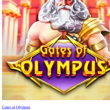
Gates of Olympus