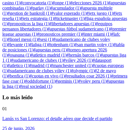
casino
(
1
)
#
convocatoria
(
1
)
#
onpe
(
1
)
#
elecciones 2026
(
1
)
#
apuestas
combinadas
(
1
)
#
parlay
(
1
)
#
acumulador
(
1
)
#
apuesta multiple
(
1
)
#
gestion de bankroll
(
1
)
#
valor esperado
(
1
)
#
jetx juego
(
1
)
#
jetx
reseña
(
1
)
#
jetx estrategia
(
1
)
#
ticketmaster
(
1
)
#
liga española apuestas
(
1
)
#
pronosticos la liga
(
1
)
#
libertadores apuestas
(
1
)
#
equipos
peruanos libertadores
(
1
)
#
apuestas fútbol sudamericano
(
1
)
#
premier
league apuestas
(
1
)
#
pronosticos premier
(
1
)
#
inter miami
(
1
)
#
lafc
(
1
)
#
lionel messi
(
1
)
#
sesi
(
1
)
#
sudamericano de clubes voley
(
1
)
#
levante
(
1
)
#
laliga
(
1
)
#
tottenham
(
1
)
#
san martin voley
(
1
)
#
tabla
de posiciones
(
1
)
#
apuestas peru
(
1
)
#
torneo apertura 2026
(
1
)
#
osasuna
(
1
)
#
atletico madrid
(
1
)
#
hernán barcos
(
1
)
#
apuestas liga
1
(
1
)
#
sudamericano de clubes
(
1
)
#
vóley 2026
(
1
)
#
datasport
(
1
)
#
atletico
(
1
)
#
madrid
(
1
)
#
manchester united
(
1
)
#
cuotas europeas
(
1
)
#
sudamericano de clubes vóley
(
1
)
#
olympic
(
1
)
#
2 de mayo
(
1
)
#
benfica
(
1
)
#
cuotas en vivo
(
1
)
#
resultados coar 2026
(
1
)
#
primera
fase coar
(
1
)
#
oddsfortune
(
1
)
#
geminis
(
1
)
#
voley peru
(
1
)
#
apuestas
la liga
(
1
)
#
real sociedad
(
1
)
Lo más leído
01
Lanús vs San Lorenzo: el detalle aéreo que decide el partido
25 de junio, 2026