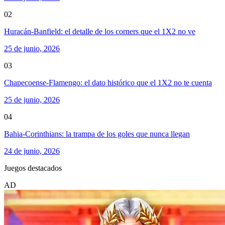
02
Huracán-Banfield: el detalle de los corners que el 1X2 no ve
25 de junio, 2026
03
Chapecoense-Flamengo: el dato histórico que el 1X2 no te cuenta
25 de junio, 2026
04
Bahia-Corinthians: la trampa de los goles que nunca llegan
24 de junio, 2026
Juegos destacados
AD