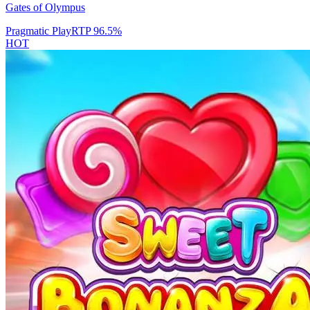
Gates of Olympus
Pragmatic Play
RTP
96.5
%
HOT