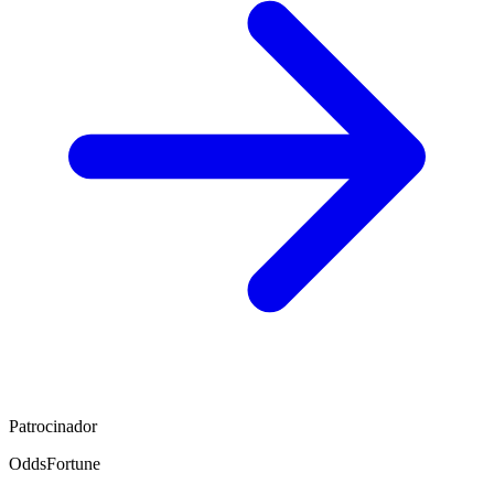
Patrocinador
OddsFortune