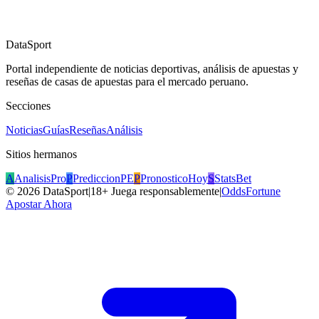
DataSport
Portal independiente de noticias deportivas, análisis de apuestas y
reseñas de casas de apuestas para el mercado peruano.
Secciones
Noticias
Guías
Reseñas
Análisis
Sitios hermanos
A
AnalisisPro
P
PrediccionPE
P
PronosticoHoy
S
StatsBet
©
2026
DataSport
|
18+ Juega responsablemente
|
OddsFortune
Apostar Ahora