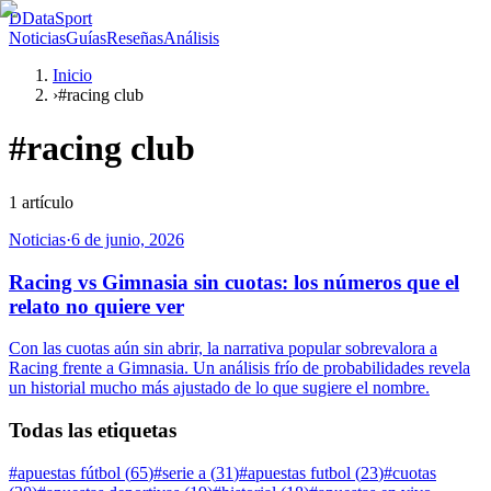
D
DataSport
Noticias
Guías
Reseñas
Análisis
Inicio
›
#racing club
#
racing club
1
artículo
Noticias
·
6 de junio, 2026
Racing vs Gimnasia sin cuotas: los números que el
relato no quiere ver
Con las cuotas aún sin abrir, la narrativa popular sobrevalora a
Racing frente a Gimnasia. Un análisis frío de probabilidades revela
un historial mucho más ajustado de lo que sugiere el nombre.
Todas las etiquetas
#
apuestas fútbol
(
65
)
#
serie a
(
31
)
#
apuestas futbol
(
23
)
#
cuotas