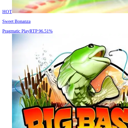
HOT
Sweet Bonanza
Pragmatic Play
RTP
96.51
%