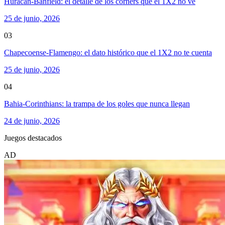
Huracán-Banfield: el detalle de los corners que el 1X2 no ve
25 de junio, 2026
03
Chapecoense-Flamengo: el dato histórico que el 1X2 no te cuenta
25 de junio, 2026
04
Bahia-Corinthians: la trampa de los goles que nunca llegan
24 de junio, 2026
Juegos destacados
AD