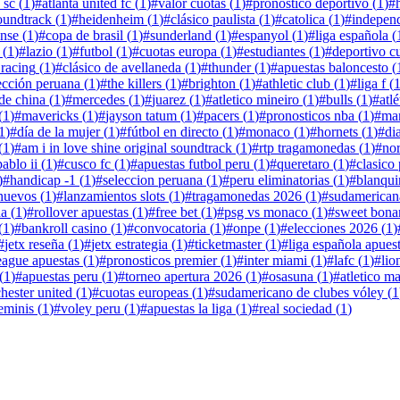
 sc
(
1
)
#
atlanta united fc
(
1
)
#
valor cuotas
(
1
)
#
pronóstico deportivo
(
1
)
#
soundtrack
(
1
)
#
heidenheim
(
1
)
#
clásico paulista
(
1
)
#
catolica
(
1
)
#
independ
ense
(
1
)
#
copa de brasil
(
1
)
#
sunderland
(
1
)
#
espanyol
(
1
)
#
liga española
(
(
1
)
#
lazio
(
1
)
#
futbol
(
1
)
#
cuotas europa
(
1
)
#
estudiantes
(
1
)
#
deportivo c
 racing
(
1
)
#
clásico de avellaneda
(
1
)
#
thunder
(
1
)
#
apuestas baloncesto
(
ección peruana
(
1
)
#
the killers
(
1
)
#
brighton
(
1
)
#
athletic club
(
1
)
#
liga f
(
de china
(
1
)
#
mercedes
(
1
)
#
juarez
(
1
)
#
atletico mineiro
(
1
)
#
bulls
(
1
)
#
atl
(
1
)
#
mavericks
(
1
)
#
jayson tatum
(
1
)
#
pacers
(
1
)
#
pronosticos nba
(
1
)
#
man
1
)
#
día de la mujer
(
1
)
#
fútbol en directo
(
1
)
#
monaco
(
1
)
#
hornets
(
1
)
#
di
(
1
)
#
am i in love shine original soundtrack
(
1
)
#
rtp tragamonedas
(
1
)
#
no
ablo ii
(
1
)
#
cusco fc
(
1
)
#
apuestas futbol peru
(
1
)
#
queretaro
(
1
)
#
clasico
)
#
handicap -1
(
1
)
#
seleccion peruana
(
1
)
#
peru eliminatorias
(
1
)
#
blanqui
 nuevos
(
1
)
#
lanzamientos slots
(
1
)
#
tragamonedas 2026
(
1
)
#
sudamerican
da
(
1
)
#
rollover apuestas
(
1
)
#
free bet
(
1
)
#
psg vs monaco
(
1
)
#
sweet bona
(
1
)
#
bankroll casino
(
1
)
#
convocatoria
(
1
)
#
onpe
(
1
)
#
elecciones 2026
(
1
)
#
jetx reseña
(
1
)
#
jetx estrategia
(
1
)
#
ticketmaster
(
1
)
#
liga española apues
eague apuestas
(
1
)
#
pronosticos premier
(
1
)
#
inter miami
(
1
)
#
lafc
(
1
)
#
lio
(
1
)
#
apuestas peru
(
1
)
#
torneo apertura 2026
(
1
)
#
osasuna
(
1
)
#
atletico m
hester united
(
1
)
#
cuotas europeas
(
1
)
#
sudamericano de clubes vóley
(
1
eminis
(
1
)
#
voley peru
(
1
)
#
apuestas la liga
(
1
)
#
real sociedad
(
1
)