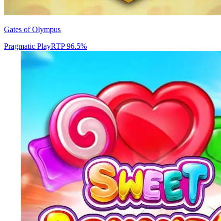
Gates of Olympus
Pragmatic Play
RTP
96.5
%