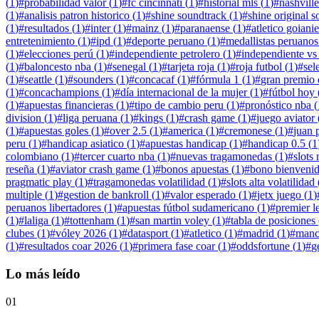
(
1
)
#
probabilidad valor
(
1
)
#
fc cincinnati
(
1
)
#
historial mls
(
1
)
#
nashville
(
1
)
#
analisis patron historico
(
1
)
#
shine soundtrack
(
1
)
#
shine original 
(
1
)
#
resultados
(
1
)
#
inter
(
1
)
#
mainz
(
1
)
#
paranaense
(
1
)
#
atletico goiani
entretenimiento
(
1
)
#
ipd
(
1
)
#
deporte peruano
(
1
)
#
medallistas peruanos
(
1
)
#
elecciones perú
(
1
)
#
independiente petrolero
(
1
)
#
independiente vs
(
1
)
#
baloncesto nba
(
1
)
#
senegal
(
1
)
#
tarjeta roja
(
1
)
#
roja futbol
(
1
)
#
sel
(
1
)
#
seattle
(
1
)
#
sounders
(
1
)
#
concacaf
(
1
)
#
fórmula 1
(
1
)
#
gran premio 
(
1
)
#
concachampions
(
1
)
#
día internacional de la mujer
(
1
)
#
fútbol hoy
(
1
)
#
apuestas financieras
(
1
)
#
tipo de cambio peru
(
1
)
#
pronóstico nba
(
division
(
1
)
#
liga peruana
(
1
)
#
kings
(
1
)
#
crash game
(
1
)
#
juego aviator
(
1
)
#
apuestas goles
(
1
)
#
over 2.5
(
1
)
#
america
(
1
)
#
cremonese
(
1
)
#
juan p
peru
(
1
)
#
handicap asiatico
(
1
)
#
apuestas handicap
(
1
)
#
handicap 0.5
(
1
colombiano
(
1
)
#
tercer cuarto nba
(
1
)
#
nuevas tragamonedas
(
1
)
#
slots
reseña
(
1
)
#
aviator crash game
(
1
)
#
bonos apuestas
(
1
)
#
bono bienveni
pragmatic play
(
1
)
#
tragamonedas volatilidad
(
1
)
#
slots alta volatilidad
multiple
(
1
)
#
gestion de bankroll
(
1
)
#
valor esperado
(
1
)
#
jetx juego
(
1
)
peruanos libertadores
(
1
)
#
apuestas fútbol sudamericano
(
1
)
#
premier l
(
1
)
#
laliga
(
1
)
#
tottenham
(
1
)
#
san martin voley
(
1
)
#
tabla de posiciones
clubes
(
1
)
#
vóley 2026
(
1
)
#
datasport
(
1
)
#
atletico
(
1
)
#
madrid
(
1
)
#
manc
(
1
)
#
resultados coar 2026
(
1
)
#
primera fase coar
(
1
)
#
oddsfortune
(
1
)
#
g
Lo más leído
01