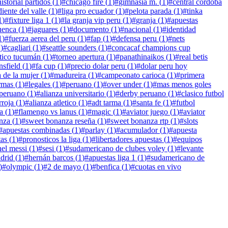
historial partidos
(
1
)
#
chicago fire
(
1
)
#
gimnasia m.
(
1
)
#
central cordoba
iente del valle
(
1
)
#
liga pro ecuador
(
1
)
#
pelota parada
(
1
)
#
tinka
1
)
#
fixture liga 1
(
1
)
#
la granja vip peru
(
1
)
#
granja
(
1
)
#
apuestas
uenca
(
1
)
#
jaguares
(
1
)
#
documento
(
1
)
#
nacional
(
1
)
#
identidad
1
)
#
fuerza aerea del peru
(
1
)
#
fap
(
1
)
#
defensa peru
(
1
)
#
nets
1
)
#
cagliari
(
1
)
#
seattle sounders
(
1
)
#
concacaf champions cup
ético tucumán
(
1
)
#
torneo apertura
(
1
)
#
panathinaikos
(
1
)
#
real betis
sfield
(
1
)
#
fa cup
(
1
)
#
precio dolar peru
(
1
)
#
dolar peru hoy
a de la mujer
(
1
)
#
madureira
(
1
)
#
campeonato carioca
(
1
)
#
primera
rmas
(
1
)
#
legales
(
1
)
#
peruano
(
1
)
#
over under
(
1
)
#
mas menos goles
 peruano
(
1
)
#
alianza universitario
(
1
)
#
derby peruano
(
1
)
#
clasico futbol
rroja
(
1
)
#
alianza atletico
(
1
)
#
adt tarma
(
1
)
#
santa fe
(
1
)
#
futbol
a
(
1
)
#
flamengo vs lanus
(
1
)
#
magic
(
1
)
#
aviator juego
(
1
)
#
aviator
nza
(
1
)
#
sweet bonanza reseña
(
1
)
#
sweet bonanza rtp
(
1
)
#
slots
#
apuestas combinadas
(
1
)
#
parlay
(
1
)
#
acumulador
(
1
)
#
apuesta
tas
(
1
)
#
pronosticos la liga
(
1
)
#
libertadores apuestas
(
1
)
#
equipos
nel messi
(
1
)
#
sesi
(
1
)
#
sudamericano de clubes voley
(
1
)
#
levante
adrid
(
1
)
#
hernán barcos
(
1
)
#
apuestas liga 1
(
1
)
#
sudamericano de
)
#
olympic
(
1
)
#
2 de mayo
(
1
)
#
benfica
(
1
)
#
cuotas en vivo