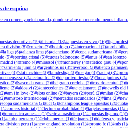
s de esquina
ce en corners y pelota parada, donde se abre un mercado menos inflado.
puestas deportivas
(
19
)
#
historial
(
18
)
#
apuestas en vivo
(
16
)
#
liga profes
era división
(
8
)
#
cruzeiro
(
7
)
#
botafogo
(
7
)
#
internacional
(
7
)
#
probabilid
)
#
la liga
(
6
)
#
alianza lima
(
6
)
#
cienciano
(
6
)
#
copa sudamericana
(
6
)
#
per
ulo
(
5
)
#
sporting cristal
(
5
)
#
cuotas baloncesto
(
5
)
#
lanus
(
4
)
#
san lorenzo
 madrid
(
4
)
#
remo
(
4
)
#
mirassol
(
4
)
#
monterrey
(
4
)
#
atletico grau
(
4
)
#
spor
)
#
sarmiento junin
(
3
)
#
argentinos jrs
(
3
)
#
liverpool
(
3
)
#
atletico paranaen
rtivas
(
3
)
#
slot machine
(
3
)
#
bundesliga
(
3
)
#
melgar
(
3
)
#
racing
(
3
)
#
pronó
apecoense-sc
(
2
)
#
lectura fría
(
2
)
#
deportivo riestra
(
2
)
#
boca juniors
(
2
)
#
stico
(
2
)
#
vasco da gama
(
2
)
#
belgrano cordoba
(
2
)
#
rosario central
(
2
)
#
iente
(
2
)
#
aldosivi
(
2
)
#
antecedentes
(
2
)
#
utc cajamarca
(
2
)
#
newells old 
(
2
)
#
am i in love
(
2
)
#
slots online
(
2
)
#
bayern
(
2
)
#
perú
(
2
)
#
milan
(
2
)
#
cha
(
2
)
#
amistoso internacional
(
2
)
#
mercados secundarios
(
2
)
#
lima
(
2
)
#
newc
recopa sudamericana
(
2
)
#
ucl
(
2
)
#
champions league apuestas
(
2
)
#
cuota
(
1
)
#
corners historial
(
1
)
#
lectura probabilidad
(
1
)
#
tarjetas apuestas
(
1
)
#
m
1
)
#
pronostico apuestas
(
1
)
#
serie a brasileirao
(
1
)
#
apuestas liga mx
(
1
)
#
(
1
)
#
club queretaro
(
1
)
#
club america
(
1
)
#
fc juarez
(
1
)
#
defensa y justicia
ra division peru
(
1
)
#
new england revolution
(
1
)
#
toronto fc
(
1
)
#
mls
(
1
)