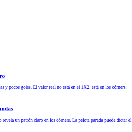
iro
ltas y pocos goles. El valor real no está en el 1X2, está en los córners.
bandas
 revela un patrón claro en los córners. La pelota parada puede dictar el 