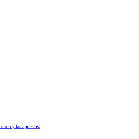
ritmo y las apuestas.