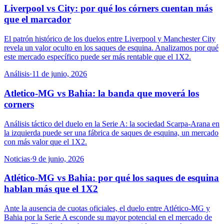
Liverpool vs City: por qué los córners cuentan más
que el marcador
El patrón histórico de los duelos entre Liverpool y Manchester City
revela un valor oculto en los saques de esquina. Analizamos por qué
este mercado específico puede ser más rentable que el 1X2.
Análisis
·
11 de junio, 2026
Atletico-MG vs Bahia: la banda que moverá los
corners
Análisis táctico del duelo en la Serie A: la sociedad Scarpa-Arana en
la izquierda puede ser una fábrica de saques de esquina, un mercado
con más valor que el 1X2.
Noticias
·
9 de junio, 2026
Atlético-MG vs Bahia: por qué los saques de esquina
hablan más que el 1X2
Ante la ausencia de cuotas oficiales, el duelo entre Atlético-MG y
Bahia por la Serie A esconde su mayor potencial en el mercado de