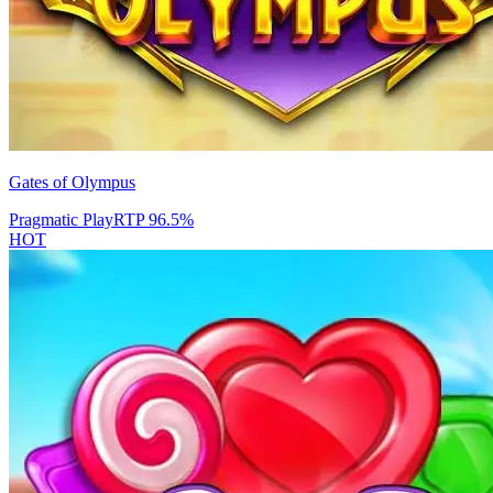
Gates of Olympus
Pragmatic Play
RTP
96.5
%
HOT