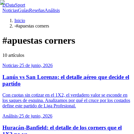
D
DataSport
Noticias
Guías
Reseñas
Análisis
Inicio
›
#apuestas corners
#
apuestas corners
10
artículos
Noticias
·
25 de junio, 2026
Lanús vs San Lorenzo: el detalle aéreo que decide el
partido
Con cuotas sin cotizar en el 1X2, el verdadero valor se esconde en
los saques de esquina. Analizamos por qué el cruce por los costados
define este partido de Liga Profesional.
Análisis
·
25 de junio, 2026
Huracán-Banfield: el detalle de los corners que el