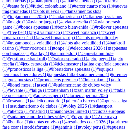
eliminatorias
(
1
)
#
blanquirroja
(
1
)
#
alianza atletico
(
1
)
#
adt tarma
(
1
)
#
santa fe
(
1
)
#
futbol colombiano
(
1
)
#
tercer cuarto nba
(
1
)
#
nuevas
tragamonedas
(
1
)
#
slots nuevos
(
1
)
#
lanzamientos slots
(
1
)
#
tragamonedas 2026
(
1
)
#
sudamericana
(
1
)
#
flamengo vs lanus
(
1
)
#
magic
(
1
)
#
aviator juego
(
1
)
#
aviator reseña
(
1
)
#
aviator crash
game
(
1
)
#
bonos apuestas
(
1
)
#
bono bienvenida
(
1
)
#
rollover apuestas
(
1
)
#
free bet
(
1
)
#
psg vs monaco
(
1
)
#
sweet bonanza
(
1
)
#
sweet
bonanza reseña
(
1
)
#
sweet bonanza rtp
(
1
)
#
slots pragmatic play
(
1
)
#
tragamonedas volatilidad
(
1
)
#
slots alta volatilidad
(
1
)
#
bankroll
casino
(
1
)
#
convocatoria
(
1
)
#
onpe
(
1
)
#
elecciones 2026
(
1
)
#
apuestas
combinadas
(
1
)
#
parlay
(
1
)
#
acumulador
(
1
)
#
apuesta multiple
(
1
)
#
gestion de bankroll
(
1
)
#
valor esperado
(
1
)
#
jetx juego
(
1
)
#
jetx
reseña
(
1
)
#
jetx estrategia
(
1
)
#
ticketmaster
(
1
)
#
liga española apuestas
(
1
)
#
pronosticos la liga
(
1
)
#
libertadores apuestas
(
1
)
#
equipos
peruanos libertadores
(
1
)
#
apuestas fútbol sudamericano
(
1
)
#
premier
league apuestas
(
1
)
#
pronosticos premier
(
1
)
#
inter miami
(
1
)
#
lafc
(
1
)
#
lionel messi
(
1
)
#
sesi
(
1
)
#
sudamericano de clubes voley
(
1
)
#
levante
(
1
)
#
laliga
(
1
)
#
tottenham
(
1
)
#
san martin voley
(
1
)
#
tabla
de posiciones
(
1
)
#
apuestas peru
(
1
)
#
torneo apertura 2026
(
1
)
#
osasuna
(
1
)
#
atletico madrid
(
1
)
#
hernán barcos
(
1
)
#
apuestas liga
1
(
1
)
#
sudamericano de clubes
(
1
)
#
vóley 2026
(
1
)
#
datasport
(
1
)
#
atletico
(
1
)
#
madrid
(
1
)
#
manchester united
(
1
)
#
cuotas europeas
(
1
)
#
sudamericano de clubes vóley
(
1
)
#
olympic
(
1
)
#
2 de mayo
(
1
)
#
benfica
(
1
)
#
cuotas en vivo
(
1
)
#
resultados coar 2026
(
1
)
#
primera
fase coar
(
1
)
#
oddsfortune
(
1
)
#
geminis
(
1
)
#
voley peru
(
1
)
#
apuestas