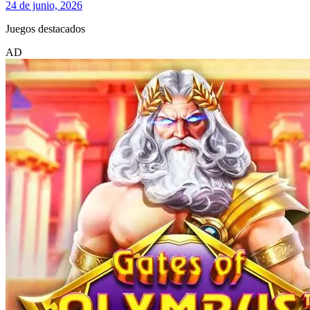
24 de junio, 2026
Juegos destacados
AD