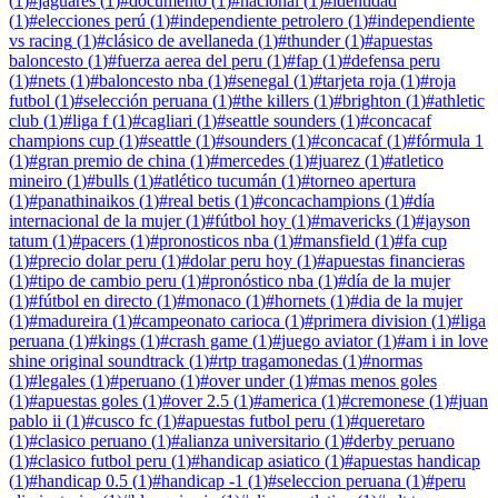
(
1
)
#
jaguares
(
1
)
#
documento
(
1
)
#
nacional
(
1
)
#
identidad
(
1
)
#
elecciones perú
(
1
)
#
independiente petrolero
(
1
)
#
independiente
vs racing
(
1
)
#
clásico de avellaneda
(
1
)
#
thunder
(
1
)
#
apuestas
baloncesto
(
1
)
#
fuerza aerea del peru
(
1
)
#
fap
(
1
)
#
defensa peru
(
1
)
#
nets
(
1
)
#
baloncesto nba
(
1
)
#
senegal
(
1
)
#
tarjeta roja
(
1
)
#
roja
futbol
(
1
)
#
selección peruana
(
1
)
#
the killers
(
1
)
#
brighton
(
1
)
#
athletic
club
(
1
)
#
liga f
(
1
)
#
cagliari
(
1
)
#
seattle sounders
(
1
)
#
concacaf
champions cup
(
1
)
#
seattle
(
1
)
#
sounders
(
1
)
#
concacaf
(
1
)
#
fórmula 1
(
1
)
#
gran premio de china
(
1
)
#
mercedes
(
1
)
#
juarez
(
1
)
#
atletico
mineiro
(
1
)
#
bulls
(
1
)
#
atlético tucumán
(
1
)
#
torneo apertura
(
1
)
#
panathinaikos
(
1
)
#
real betis
(
1
)
#
concachampions
(
1
)
#
día
internacional de la mujer
(
1
)
#
fútbol hoy
(
1
)
#
mavericks
(
1
)
#
jayson
tatum
(
1
)
#
pacers
(
1
)
#
pronosticos nba
(
1
)
#
mansfield
(
1
)
#
fa cup
(
1
)
#
precio dolar peru
(
1
)
#
dolar peru hoy
(
1
)
#
apuestas financieras
(
1
)
#
tipo de cambio peru
(
1
)
#
pronóstico nba
(
1
)
#
día de la mujer
(
1
)
#
fútbol en directo
(
1
)
#
monaco
(
1
)
#
hornets
(
1
)
#
dia de la mujer
(
1
)
#
madureira
(
1
)
#
campeonato carioca
(
1
)
#
primera division
(
1
)
#
liga
peruana
(
1
)
#
kings
(
1
)
#
crash game
(
1
)
#
juego aviator
(
1
)
#
am i in love
shine original soundtrack
(
1
)
#
rtp tragamonedas
(
1
)
#
normas
(
1
)
#
legales
(
1
)
#
peruano
(
1
)
#
over under
(
1
)
#
mas menos goles
(
1
)
#
apuestas goles
(
1
)
#
over 2.5
(
1
)
#
america
(
1
)
#
cremonese
(
1
)
#
juan
pablo ii
(
1
)
#
cusco fc
(
1
)
#
apuestas futbol peru
(
1
)
#
queretaro
(
1
)
#
clasico peruano
(
1
)
#
alianza universitario
(
1
)
#
derby peruano
(
1
)
#
clasico futbol peru
(
1
)
#
handicap asiatico
(
1
)
#
apuestas handicap
(
1
)
#
handicap 0.5
(
1
)
#
handicap -1
(
1
)
#
seleccion peruana
(
1
)
#
peru