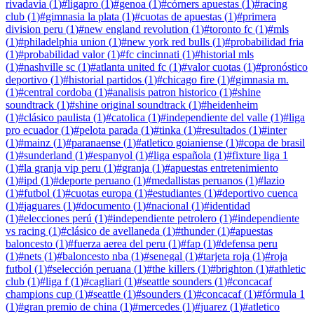
rivadavia
(
1
)
#
ligapro
(
1
)
#
genoa
(
1
)
#
córners apuestas
(
1
)
#
racing
club
(
1
)
#
gimnasia la plata
(
1
)
#
cuotas de apuestas
(
1
)
#
primera
division peru
(
1
)
#
new england revolution
(
1
)
#
toronto fc
(
1
)
#
mls
(
1
)
#
philadelphia union
(
1
)
#
new york red bulls
(
1
)
#
probabilidad fria
(
1
)
#
probabilidad valor
(
1
)
#
fc cincinnati
(
1
)
#
historial mls
(
1
)
#
nashville sc
(
1
)
#
atlanta united fc
(
1
)
#
valor cuotas
(
1
)
#
pronóstico
deportivo
(
1
)
#
historial partidos
(
1
)
#
chicago fire
(
1
)
#
gimnasia m.
(
1
)
#
central cordoba
(
1
)
#
analisis patron historico
(
1
)
#
shine
soundtrack
(
1
)
#
shine original soundtrack
(
1
)
#
heidenheim
(
1
)
#
clásico paulista
(
1
)
#
catolica
(
1
)
#
independiente del valle
(
1
)
#
liga
pro ecuador
(
1
)
#
pelota parada
(
1
)
#
tinka
(
1
)
#
resultados
(
1
)
#
inter
(
1
)
#
mainz
(
1
)
#
paranaense
(
1
)
#
atletico goianiense
(
1
)
#
copa de brasil
(
1
)
#
sunderland
(
1
)
#
espanyol
(
1
)
#
liga española
(
1
)
#
fixture liga 1
(
1
)
#
la granja vip peru
(
1
)
#
granja
(
1
)
#
apuestas entretenimiento
(
1
)
#
ipd
(
1
)
#
deporte peruano
(
1
)
#
medallistas peruanos
(
1
)
#
lazio
(
1
)
#
futbol
(
1
)
#
cuotas europa
(
1
)
#
estudiantes
(
1
)
#
deportivo cuenca
(
1
)
#
jaguares
(
1
)
#
documento
(
1
)
#
nacional
(
1
)
#
identidad
(
1
)
#
elecciones perú
(
1
)
#
independiente petrolero
(
1
)
#
independiente
vs racing
(
1
)
#
clásico de avellaneda
(
1
)
#
thunder
(
1
)
#
apuestas
baloncesto
(
1
)
#
fuerza aerea del peru
(
1
)
#
fap
(
1
)
#
defensa peru
(
1
)
#
nets
(
1
)
#
baloncesto nba
(
1
)
#
senegal
(
1
)
#
tarjeta roja
(
1
)
#
roja
futbol
(
1
)
#
selección peruana
(
1
)
#
the killers
(
1
)
#
brighton
(
1
)
#
athletic
club
(
1
)
#
liga f
(
1
)
#
cagliari
(
1
)
#
seattle sounders
(
1
)
#
concacaf
champions cup
(
1
)
#
seattle
(
1
)
#
sounders
(
1
)
#
concacaf
(
1
)
#
fórmula 1
(
1
)
#
gran premio de china
(
1
)
#
mercedes
(
1
)
#
juarez
(
1
)
#
atletico