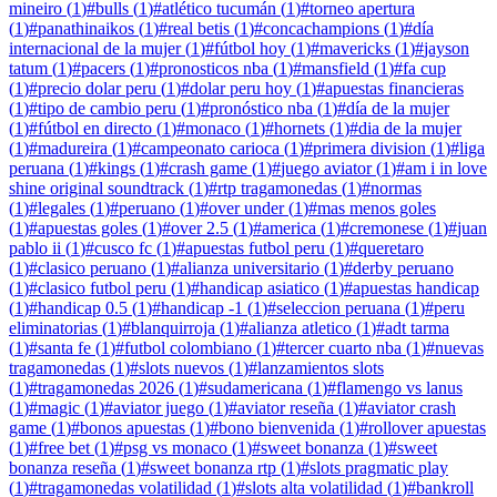
mineiro
(
1
)
#
bulls
(
1
)
#
atlético tucumán
(
1
)
#
torneo apertura
(
1
)
#
panathinaikos
(
1
)
#
real betis
(
1
)
#
concachampions
(
1
)
#
día
internacional de la mujer
(
1
)
#
fútbol hoy
(
1
)
#
mavericks
(
1
)
#
jayson
tatum
(
1
)
#
pacers
(
1
)
#
pronosticos nba
(
1
)
#
mansfield
(
1
)
#
fa cup
(
1
)
#
precio dolar peru
(
1
)
#
dolar peru hoy
(
1
)
#
apuestas financieras
(
1
)
#
tipo de cambio peru
(
1
)
#
pronóstico nba
(
1
)
#
día de la mujer
(
1
)
#
fútbol en directo
(
1
)
#
monaco
(
1
)
#
hornets
(
1
)
#
dia de la mujer
(
1
)
#
madureira
(
1
)
#
campeonato carioca
(
1
)
#
primera division
(
1
)
#
liga
peruana
(
1
)
#
kings
(
1
)
#
crash game
(
1
)
#
juego aviator
(
1
)
#
am i in love
shine original soundtrack
(
1
)
#
rtp tragamonedas
(
1
)
#
normas
(
1
)
#
legales
(
1
)
#
peruano
(
1
)
#
over under
(
1
)
#
mas menos goles
(
1
)
#
apuestas goles
(
1
)
#
over 2.5
(
1
)
#
america
(
1
)
#
cremonese
(
1
)
#
juan
pablo ii
(
1
)
#
cusco fc
(
1
)
#
apuestas futbol peru
(
1
)
#
queretaro
(
1
)
#
clasico peruano
(
1
)
#
alianza universitario
(
1
)
#
derby peruano
(
1
)
#
clasico futbol peru
(
1
)
#
handicap asiatico
(
1
)
#
apuestas handicap
(
1
)
#
handicap 0.5
(
1
)
#
handicap -1
(
1
)
#
seleccion peruana
(
1
)
#
peru
eliminatorias
(
1
)
#
blanquirroja
(
1
)
#
alianza atletico
(
1
)
#
adt tarma
(
1
)
#
santa fe
(
1
)
#
futbol colombiano
(
1
)
#
tercer cuarto nba
(
1
)
#
nuevas
tragamonedas
(
1
)
#
slots nuevos
(
1
)
#
lanzamientos slots
(
1
)
#
tragamonedas 2026
(
1
)
#
sudamericana
(
1
)
#
flamengo vs lanus
(
1
)
#
magic
(
1
)
#
aviator juego
(
1
)
#
aviator reseña
(
1
)
#
aviator crash
game
(
1
)
#
bonos apuestas
(
1
)
#
bono bienvenida
(
1
)
#
rollover apuestas
(
1
)
#
free bet
(
1
)
#
psg vs monaco
(
1
)
#
sweet bonanza
(
1
)
#
sweet
bonanza reseña
(
1
)
#
sweet bonanza rtp
(
1
)
#
slots pragmatic play
(
1
)
#
tragamonedas volatilidad
(
1
)
#
slots alta volatilidad
(
1
)
#
bankroll