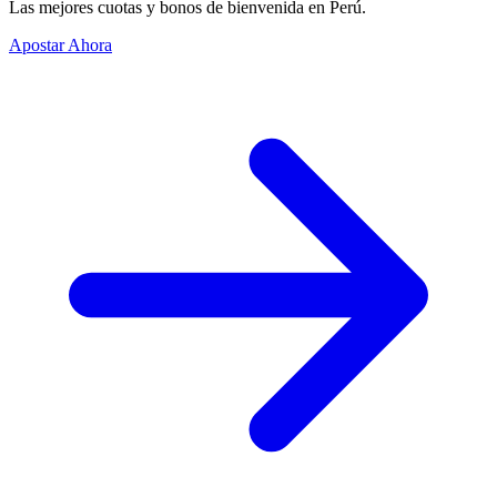
Las mejores cuotas y bonos de bienvenida en Perú.
Apostar Ahora