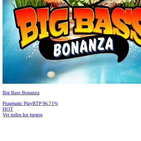
Big Bass Bonanza
Pragmatic Play
RTP
96.71
%
HOT
Ver todos los juegos