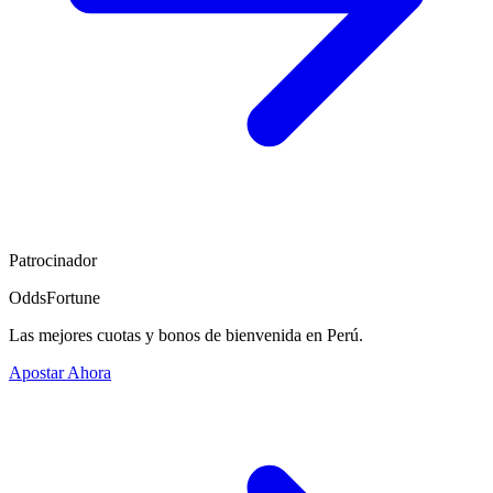
Patrocinador
OddsFortune
Las mejores cuotas y bonos de bienvenida en Perú.
Apostar Ahora