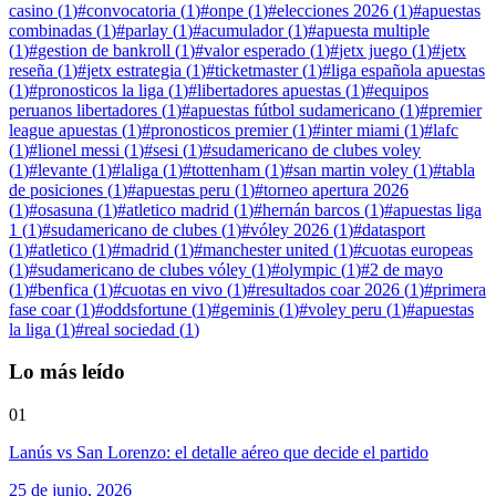
casino
(
1
)
#
convocatoria
(
1
)
#
onpe
(
1
)
#
elecciones 2026
(
1
)
#
apuestas
combinadas
(
1
)
#
parlay
(
1
)
#
acumulador
(
1
)
#
apuesta multiple
(
1
)
#
gestion de bankroll
(
1
)
#
valor esperado
(
1
)
#
jetx juego
(
1
)
#
jetx
reseña
(
1
)
#
jetx estrategia
(
1
)
#
ticketmaster
(
1
)
#
liga española apuestas
(
1
)
#
pronosticos la liga
(
1
)
#
libertadores apuestas
(
1
)
#
equipos
peruanos libertadores
(
1
)
#
apuestas fútbol sudamericano
(
1
)
#
premier
league apuestas
(
1
)
#
pronosticos premier
(
1
)
#
inter miami
(
1
)
#
lafc
(
1
)
#
lionel messi
(
1
)
#
sesi
(
1
)
#
sudamericano de clubes voley
(
1
)
#
levante
(
1
)
#
laliga
(
1
)
#
tottenham
(
1
)
#
san martin voley
(
1
)
#
tabla
de posiciones
(
1
)
#
apuestas peru
(
1
)
#
torneo apertura 2026
(
1
)
#
osasuna
(
1
)
#
atletico madrid
(
1
)
#
hernán barcos
(
1
)
#
apuestas liga
1
(
1
)
#
sudamericano de clubes
(
1
)
#
vóley 2026
(
1
)
#
datasport
(
1
)
#
atletico
(
1
)
#
madrid
(
1
)
#
manchester united
(
1
)
#
cuotas europeas
(
1
)
#
sudamericano de clubes vóley
(
1
)
#
olympic
(
1
)
#
2 de mayo
(
1
)
#
benfica
(
1
)
#
cuotas en vivo
(
1
)
#
resultados coar 2026
(
1
)
#
primera
fase coar
(
1
)
#
oddsfortune
(
1
)
#
geminis
(
1
)
#
voley peru
(
1
)
#
apuestas
la liga
(
1
)
#
real sociedad
(
1
)
Lo más leído
01
Lanús vs San Lorenzo: el detalle aéreo que decide el partido
25 de junio, 2026