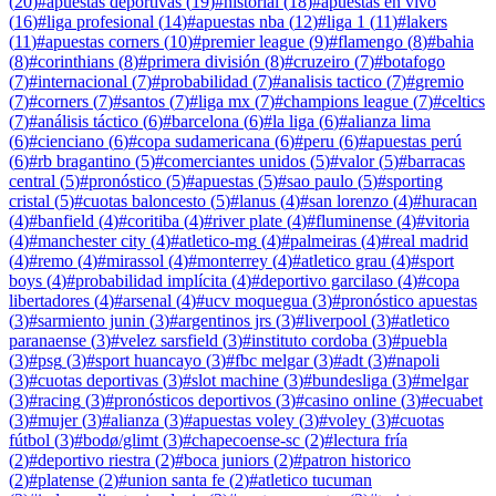
(
20
)
#
apuestas deportivas
(
19
)
#
historial
(
18
)
#
apuestas en vivo
(
16
)
#
liga profesional
(
14
)
#
apuestas nba
(
12
)
#
liga 1
(
11
)
#
lakers
(
11
)
#
apuestas corners
(
10
)
#
premier league
(
9
)
#
flamengo
(
8
)
#
bahia
(
8
)
#
corinthians
(
8
)
#
primera división
(
8
)
#
cruzeiro
(
7
)
#
botafogo
(
7
)
#
internacional
(
7
)
#
probabilidad
(
7
)
#
analisis tactico
(
7
)
#
gremio
(
7
)
#
corners
(
7
)
#
santos
(
7
)
#
liga mx
(
7
)
#
champions league
(
7
)
#
celtics
(
7
)
#
análisis táctico
(
6
)
#
barcelona
(
6
)
#
la liga
(
6
)
#
alianza lima
(
6
)
#
cienciano
(
6
)
#
copa sudamericana
(
6
)
#
peru
(
6
)
#
apuestas perú
(
6
)
#
rb bragantino
(
5
)
#
comerciantes unidos
(
5
)
#
valor
(
5
)
#
barracas
central
(
5
)
#
pronóstico
(
5
)
#
apuestas
(
5
)
#
sao paulo
(
5
)
#
sporting
cristal
(
5
)
#
cuotas baloncesto
(
5
)
#
lanus
(
4
)
#
san lorenzo
(
4
)
#
huracan
(
4
)
#
banfield
(
4
)
#
coritiba
(
4
)
#
river plate
(
4
)
#
fluminense
(
4
)
#
vitoria
(
4
)
#
manchester city
(
4
)
#
atletico-mg
(
4
)
#
palmeiras
(
4
)
#
real madrid
(
4
)
#
remo
(
4
)
#
mirassol
(
4
)
#
monterrey
(
4
)
#
atletico grau
(
4
)
#
sport
boys
(
4
)
#
probabilidad implícita
(
4
)
#
deportivo garcilaso
(
4
)
#
copa
libertadores
(
4
)
#
arsenal
(
4
)
#
ucv moquegua
(
3
)
#
pronóstico apuestas
(
3
)
#
sarmiento junin
(
3
)
#
argentinos jrs
(
3
)
#
liverpool
(
3
)
#
atletico
paranaense
(
3
)
#
velez sarsfield
(
3
)
#
instituto cordoba
(
3
)
#
puebla
(
3
)
#
psg
(
3
)
#
sport huancayo
(
3
)
#
fbc melgar
(
3
)
#
adt
(
3
)
#
napoli
(
3
)
#
cuotas deportivas
(
3
)
#
slot machine
(
3
)
#
bundesliga
(
3
)
#
melgar
(
3
)
#
racing
(
3
)
#
pronósticos deportivos
(
3
)
#
casino online
(
3
)
#
ecuabet
(
3
)
#
mujer
(
3
)
#
alianza
(
3
)
#
apuestas voley
(
3
)
#
voley
(
3
)
#
cuotas
fútbol
(
3
)
#
bodø/glimt
(
3
)
#
chapecoense-sc
(
2
)
#
lectura fría
(
2
)
#
deportivo riestra
(
2
)
#
boca juniors
(
2
)
#
patron historico
(
2
)
#
platense
(
2
)
#
union santa fe
(
2
)
#
atletico tucuman