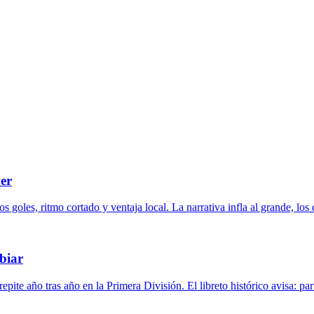
ver
s goles, ritmo cortado y ventaja local. La narrativa infla al grande, los 
mbiar
epite año tras año en la Primera División. El libreto histórico avisa: par