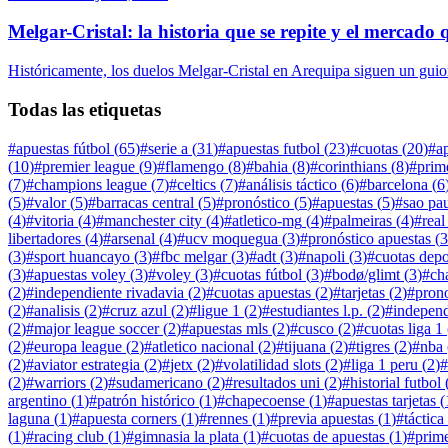
Melgar-Cristal: la historia que se repite y el mercado 
Históricamente, los duelos Melgar-Cristal en Arequipa siguen un guion
Todas las etiquetas
#
apuestas fútbol
(
65
)
#
serie a
(
31
)
#
apuestas futbol
(
23
)
#
cuotas
(
20
)
#
a
(
10
)
#
premier league
(
9
)
#
flamengo
(
8
)
#
bahia
(
8
)
#
corinthians
(
8
)
#
prim
(
7
)
#
champions league
(
7
)
#
celtics
(
7
)
#
análisis táctico
(
6
)
#
barcelona
(
6
(
5
)
#
valor
(
5
)
#
barracas central
(
5
)
#
pronóstico
(
5
)
#
apuestas
(
5
)
#
sao pa
(
4
)
#
vitoria
(
4
)
#
manchester city
(
4
)
#
atletico-mg
(
4
)
#
palmeiras
(
4
)
#
real
libertadores
(
4
)
#
arsenal
(
4
)
#
ucv moquegua
(
3
)
#
pronóstico apuestas
(
3
(
3
)
#
sport huancayo
(
3
)
#
fbc melgar
(
3
)
#
adt
(
3
)
#
napoli
(
3
)
#
cuotas depo
(
3
)
#
apuestas voley
(
3
)
#
voley
(
3
)
#
cuotas fútbol
(
3
)
#
bodø/glimt
(
3
)
#
ch
(
2
)
#
independiente rivadavia
(
2
)
#
cuotas apuestas
(
2
)
#
tarjetas
(
2
)
#
prono
(
2
)
#
analisis
(
2
)
#
cruz azul
(
2
)
#
ligue 1
(
2
)
#
estudiantes l.p.
(
2
)
#
independ
(
2
)
#
major league soccer
(
2
)
#
apuestas mls
(
2
)
#
cusco
(
2
)
#
cuotas liga 1
(
2
)
#
europa league
(
2
)
#
atletico nacional
(
2
)
#
tijuana
(
2
)
#
tigres
(
2
)
#
nba
(
2
)
#
aviator estrategia
(
2
)
#
jetx
(
2
)
#
volatilidad slots
(
2
)
#
liga 1 peru
(
2
)
#
(
2
)
#
warriors
(
2
)
#
sudamericano
(
2
)
#
resultados uni
(
2
)
#
historial futbol
argentino
(
1
)
#
patrón histórico
(
1
)
#
chapecoense
(
1
)
#
apuestas tarjetas
(
laguna
(
1
)
#
apuesta corners
(
1
)
#
rennes
(
1
)
#
previa apuestas
(
1
)
#
táctica
(
1
)
#
racing club
(
1
)
#
gimnasia la plata
(
1
)
#
cuotas de apuestas
(
1
)
#
prime