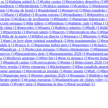
 sc
(
1
)
#
atlanta united fc
(
1
)
#
valor cuotas
(
1
)
#
pronóstico deportivo
(
1
)
#
soundtrack
(
1
)
#
heidenheim
(
1
)
#
clásico paulista
(
1
)
#
catolica
(
1
)
#
independ
ense
(
1
)
#
copa de brasil
(
1
)
#
sunderland
(
1
)
#
espanyol
(
1
)
#
liga española
(
(
1
)
#
lazio
(
1
)
#
futbol
(
1
)
#
cuotas europa
(
1
)
#
estudiantes
(
1
)
#
deportivo c
 racing
(
1
)
#
clásico de avellaneda
(
1
)
#
thunder
(
1
)
#
apuestas baloncesto
(
ección peruana
(
1
)
#
the killers
(
1
)
#
brighton
(
1
)
#
athletic club
(
1
)
#
liga f
(
de china
(
1
)
#
mercedes
(
1
)
#
juarez
(
1
)
#
atletico mineiro
(
1
)
#
bulls
(
1
)
#
atl
(
1
)
#
mavericks
(
1
)
#
jayson tatum
(
1
)
#
pacers
(
1
)
#
pronosticos nba
(
1
)
#
man
1
)
#
día de la mujer
(
1
)
#
fútbol en directo
(
1
)
#
monaco
(
1
)
#
hornets
(
1
)
#
di
(
1
)
#
am i in love shine original soundtrack
(
1
)
#
rtp tragamonedas
(
1
)
#
no
ablo ii
(
1
)
#
cusco fc
(
1
)
#
apuestas futbol peru
(
1
)
#
queretaro
(
1
)
#
clasico
)
#
handicap -1
(
1
)
#
seleccion peruana
(
1
)
#
peru eliminatorias
(
1
)
#
blanqui
 nuevos
(
1
)
#
lanzamientos slots
(
1
)
#
tragamonedas 2026
(
1
)
#
sudamerican
da
(
1
)
#
rollover apuestas
(
1
)
#
free bet
(
1
)
#
psg vs monaco
(
1
)
#
sweet bona
(
1
)
#
bankroll casino
(
1
)
#
convocatoria
(
1
)
#
onpe
(
1
)
#
elecciones 2026
(
1
)
#
jetx reseña
(
1
)
#
jetx estrategia
(
1
)
#
ticketmaster
(
1
)
#
liga española apues
eague apuestas
(
1
)
#
pronosticos premier
(
1
)
#
inter miami
(
1
)
#
lafc
(
1
)
#
lio
(
1
)
#
apuestas peru
(
1
)
#
torneo apertura 2026
(
1
)
#
osasuna
(
1
)
#
atletico m
hester united
(
1
)
#
cuotas europeas
(
1
)
#
sudamericano de clubes vóley
(
1
eminis
(
1
)
#
voley peru
(
1
)
#
apuestas la liga
(
1
)
#
real sociedad
(
1
)