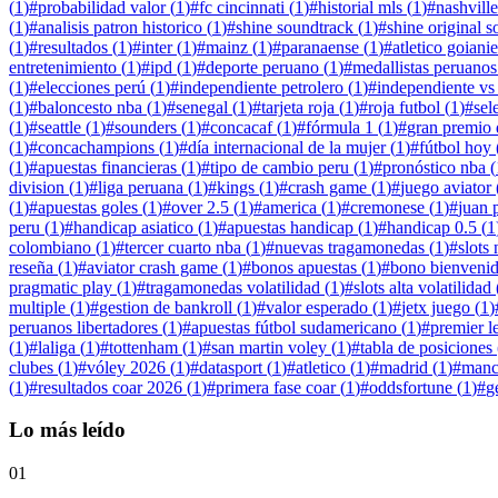
(
1
)
#
probabilidad valor
(
1
)
#
fc cincinnati
(
1
)
#
historial mls
(
1
)
#
nashville
(
1
)
#
analisis patron historico
(
1
)
#
shine soundtrack
(
1
)
#
shine original 
(
1
)
#
resultados
(
1
)
#
inter
(
1
)
#
mainz
(
1
)
#
paranaense
(
1
)
#
atletico goiani
entretenimiento
(
1
)
#
ipd
(
1
)
#
deporte peruano
(
1
)
#
medallistas peruanos
(
1
)
#
elecciones perú
(
1
)
#
independiente petrolero
(
1
)
#
independiente vs
(
1
)
#
baloncesto nba
(
1
)
#
senegal
(
1
)
#
tarjeta roja
(
1
)
#
roja futbol
(
1
)
#
sel
(
1
)
#
seattle
(
1
)
#
sounders
(
1
)
#
concacaf
(
1
)
#
fórmula 1
(
1
)
#
gran premio 
(
1
)
#
concachampions
(
1
)
#
día internacional de la mujer
(
1
)
#
fútbol hoy
(
1
)
#
apuestas financieras
(
1
)
#
tipo de cambio peru
(
1
)
#
pronóstico nba
(
division
(
1
)
#
liga peruana
(
1
)
#
kings
(
1
)
#
crash game
(
1
)
#
juego aviator
(
1
)
#
apuestas goles
(
1
)
#
over 2.5
(
1
)
#
america
(
1
)
#
cremonese
(
1
)
#
juan p
peru
(
1
)
#
handicap asiatico
(
1
)
#
apuestas handicap
(
1
)
#
handicap 0.5
(
1
colombiano
(
1
)
#
tercer cuarto nba
(
1
)
#
nuevas tragamonedas
(
1
)
#
slots
reseña
(
1
)
#
aviator crash game
(
1
)
#
bonos apuestas
(
1
)
#
bono bienveni
pragmatic play
(
1
)
#
tragamonedas volatilidad
(
1
)
#
slots alta volatilidad
multiple
(
1
)
#
gestion de bankroll
(
1
)
#
valor esperado
(
1
)
#
jetx juego
(
1
)
peruanos libertadores
(
1
)
#
apuestas fútbol sudamericano
(
1
)
#
premier l
(
1
)
#
laliga
(
1
)
#
tottenham
(
1
)
#
san martin voley
(
1
)
#
tabla de posiciones
clubes
(
1
)
#
vóley 2026
(
1
)
#
datasport
(
1
)
#
atletico
(
1
)
#
madrid
(
1
)
#
manc
(
1
)
#
resultados coar 2026
(
1
)
#
primera fase coar
(
1
)
#
oddsfortune
(
1
)
#
g
Lo más leído
01