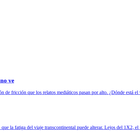
 no ve
de fricción que los relatos mediáticos pasan por alto. ¿Dónde está el 
e la fatiga del viaje transcontinental puede alterar. Lejos del 1X2, e