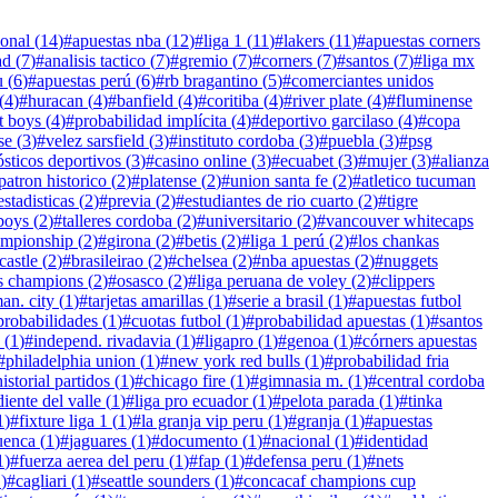
ional
(
14
)
#
apuestas nba
(
12
)
#
liga 1
(
11
)
#
lakers
(
11
)
#
apuestas corners
ad
(
7
)
#
analisis tactico
(
7
)
#
gremio
(
7
)
#
corners
(
7
)
#
santos
(
7
)
#
liga mx
u
(
6
)
#
apuestas perú
(
6
)
#
rb bragantino
(
5
)
#
comerciantes unidos
(
4
)
#
huracan
(
4
)
#
banfield
(
4
)
#
coritiba
(
4
)
#
river plate
(
4
)
#
fluminense
t boys
(
4
)
#
probabilidad implícita
(
4
)
#
deportivo garcilaso
(
4
)
#
copa
se
(
3
)
#
velez sarsfield
(
3
)
#
instituto cordoba
(
3
)
#
puebla
(
3
)
#
psg
sticos deportivos
(
3
)
#
casino online
(
3
)
#
ecuabet
(
3
)
#
mujer
(
3
)
#
alianza
patron historico
(
2
)
#
platense
(
2
)
#
union santa fe
(
2
)
#
atletico tucuman
estadisticas
(
2
)
#
previa
(
2
)
#
estudiantes de rio cuarto
(
2
)
#
tigre
boys
(
2
)
#
talleres cordoba
(
2
)
#
universitario
(
2
)
#
vancouver whitecaps
mpionship
(
2
)
#
girona
(
2
)
#
betis
(
2
)
#
liga 1 perú
(
2
)
#
los chankas
astle
(
2
)
#
brasileirao
(
2
)
#
chelsea
(
2
)
#
nba apuestas
(
2
)
#
nuggets
s champions
(
2
)
#
osasco
(
2
)
#
liga peruana de voley
(
2
)
#
clippers
an. city
(
1
)
#
tarjetas amarillas
(
1
)
#
serie a brasil
(
1
)
#
apuestas futbol
probabilidades
(
1
)
#
cuotas futbol
(
1
)
#
probabilidad apuestas
(
1
)
#
santos
(
1
)
#
independ. rivadavia
(
1
)
#
ligapro
(
1
)
#
genoa
(
1
)
#
córners apuestas
#
philadelphia union
(
1
)
#
new york red bulls
(
1
)
#
probabilidad fria
historial partidos
(
1
)
#
chicago fire
(
1
)
#
gimnasia m.
(
1
)
#
central cordoba
iente del valle
(
1
)
#
liga pro ecuador
(
1
)
#
pelota parada
(
1
)
#
tinka
1
)
#
fixture liga 1
(
1
)
#
la granja vip peru
(
1
)
#
granja
(
1
)
#
apuestas
uenca
(
1
)
#
jaguares
(
1
)
#
documento
(
1
)
#
nacional
(
1
)
#
identidad
1
)
#
fuerza aerea del peru
(
1
)
#
fap
(
1
)
#
defensa peru
(
1
)
#
nets
1
)
#
cagliari
(
1
)
#
seattle sounders
(
1
)
#
concacaf champions cup