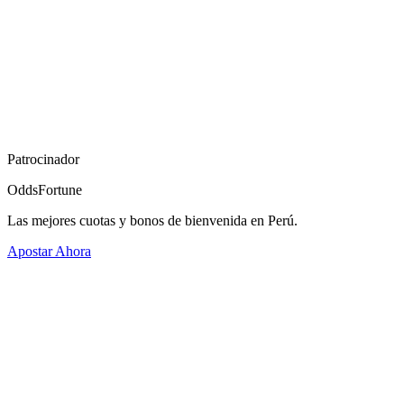
Patrocinador
OddsFortune
Las mejores cuotas y bonos de bienvenida en Perú.
Apostar Ahora