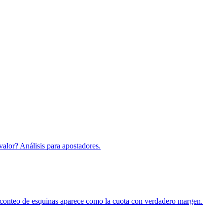
valor? Análisis para apostadores.
l conteo de esquinas aparece como la cuota con verdadero margen.