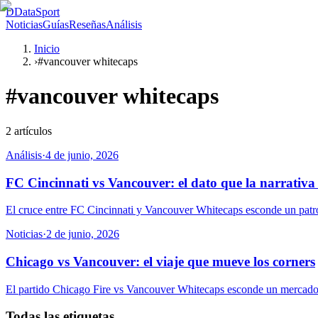
D
DataSport
Noticias
Guías
Reseñas
Análisis
Inicio
›
#vancouver whitecaps
#
vancouver whitecaps
2
artículos
Análisis
·
4 de junio, 2026
FC Cincinnati vs Vancouver: el dato que la narrativa
El cruce entre FC Cincinnati y Vancouver Whitecaps esconde un patrón 
Noticias
·
2 de junio, 2026
Chicago vs Vancouver: el viaje que mueve los corners
El partido Chicago Fire vs Vancouver Whitecaps esconde un mercado qu
Todas las etiquetas