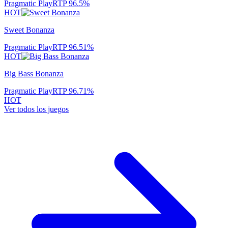
Pragmatic Play
RTP
96.5
%
HOT
Sweet Bonanza
Pragmatic Play
RTP
96.51
%
HOT
Big Bass Bonanza
Pragmatic Play
RTP
96.71
%
HOT
Ver todos los juegos