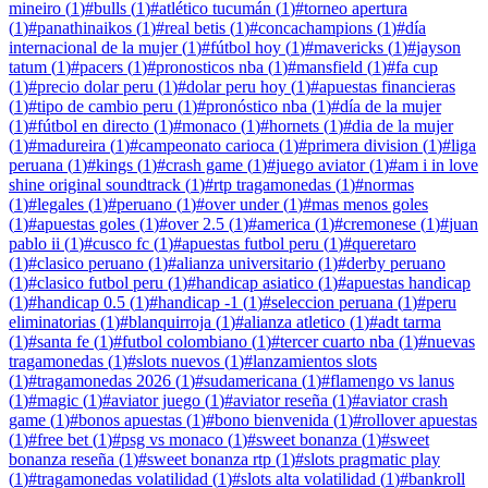
mineiro
(
1
)
#
bulls
(
1
)
#
atlético tucumán
(
1
)
#
torneo apertura
(
1
)
#
panathinaikos
(
1
)
#
real betis
(
1
)
#
concachampions
(
1
)
#
día
internacional de la mujer
(
1
)
#
fútbol hoy
(
1
)
#
mavericks
(
1
)
#
jayson
tatum
(
1
)
#
pacers
(
1
)
#
pronosticos nba
(
1
)
#
mansfield
(
1
)
#
fa cup
(
1
)
#
precio dolar peru
(
1
)
#
dolar peru hoy
(
1
)
#
apuestas financieras
(
1
)
#
tipo de cambio peru
(
1
)
#
pronóstico nba
(
1
)
#
día de la mujer
(
1
)
#
fútbol en directo
(
1
)
#
monaco
(
1
)
#
hornets
(
1
)
#
dia de la mujer
(
1
)
#
madureira
(
1
)
#
campeonato carioca
(
1
)
#
primera division
(
1
)
#
liga
peruana
(
1
)
#
kings
(
1
)
#
crash game
(
1
)
#
juego aviator
(
1
)
#
am i in love
shine original soundtrack
(
1
)
#
rtp tragamonedas
(
1
)
#
normas
(
1
)
#
legales
(
1
)
#
peruano
(
1
)
#
over under
(
1
)
#
mas menos goles
(
1
)
#
apuestas goles
(
1
)
#
over 2.5
(
1
)
#
america
(
1
)
#
cremonese
(
1
)
#
juan
pablo ii
(
1
)
#
cusco fc
(
1
)
#
apuestas futbol peru
(
1
)
#
queretaro
(
1
)
#
clasico peruano
(
1
)
#
alianza universitario
(
1
)
#
derby peruano
(
1
)
#
clasico futbol peru
(
1
)
#
handicap asiatico
(
1
)
#
apuestas handicap
(
1
)
#
handicap 0.5
(
1
)
#
handicap -1
(
1
)
#
seleccion peruana
(
1
)
#
peru
eliminatorias
(
1
)
#
blanquirroja
(
1
)
#
alianza atletico
(
1
)
#
adt tarma
(
1
)
#
santa fe
(
1
)
#
futbol colombiano
(
1
)
#
tercer cuarto nba
(
1
)
#
nuevas
tragamonedas
(
1
)
#
slots nuevos
(
1
)
#
lanzamientos slots
(
1
)
#
tragamonedas 2026
(
1
)
#
sudamericana
(
1
)
#
flamengo vs lanus
(
1
)
#
magic
(
1
)
#
aviator juego
(
1
)
#
aviator reseña
(
1
)
#
aviator crash
game
(
1
)
#
bonos apuestas
(
1
)
#
bono bienvenida
(
1
)
#
rollover apuestas
(
1
)
#
free bet
(
1
)
#
psg vs monaco
(
1
)
#
sweet bonanza
(
1
)
#
sweet
bonanza reseña
(
1
)
#
sweet bonanza rtp
(
1
)
#
slots pragmatic play
(
1
)
#
tragamonedas volatilidad
(
1
)
#
slots alta volatilidad
(
1
)
#
bankroll