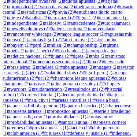
(
2
)
#
independiente rivadavia
(
2
)
#
cuotas apuestas
(
2
)
#
tarjetas
(
2
)
#
pronostico
(
2
)
#
vasco da gama
(
2
)
#
belgrano cordoba
(
2
)
#
rosario
central
(
2
)
#
estadisticas
(
2
)
#
previa
(
2
)
#
estudiantes de rio cuarto
(
2
)
#
tigre
(
2
)
#
analisis
(
2
)
#
cruz azul
(
2
)
#
ligue 1
(
2
)
#
estudiantes l.p.
(
2
)
#
independiente
(
2
)
#
aldosivi
(
2
)
#
antecedentes
(
2
)
#
utc cajamarca
(
2
)
#
newells old boys
(
2
)
#
talleres cordoba
(
2
)
#
universitario
(
2
)
#
vancouver whitecaps
(
2
)
#
major league soccer
(
2
)
#
apuestas mls
(
2
)
#
cusco
(
2
)
#
cuotas liga 1
(
2
)
#
am i in love
(
2
)
#
slots online
(
2
)
#
bayern
(
2
)
#
perú
(
2
)
#
milan
(
2
)
#
championship
(
2
)
#
girona
(
2
)
#
betis
(
2
)
#
liga 1 perú
(
2
)
#
los chankas
(
2
)
#
europa league
(
2
)
#
atletico nacional
(
2
)
#
tijuana
(
2
)
#
tigres
(
2
)
#
nba
(
2
)
#
amistoso
internacional
(
2
)
#
mercados secundarios
(
2
)
#
lima
(
2
)
#
newcastle
(
2
)
#
brasileirao
(
2
)
#
chelsea
(
2
)
#
nba apuestas
(
2
)
#
nuggets
(
2
)
#
aviator
estrategia
(
2
)
#
jetx
(
2
)
#
volatilidad slots
(
2
)
#
liga 1 peru
(
2
)
#
recopa
sudamericana
(
2
)
#
ucl
(
2
)
#
champions league apuestas
(
2
)
#
cuotas
champions
(
2
)
#
osasco
(
2
)
#
liga peruana de voley
(
2
)
#
clippers
(
2
)
#
warriors
(
2
)
#
sudamericano
(
2
)
#
resultados uni
(
2
)
#
historial
futbol
(
1
)
#
corners historial
(
1
)
#
lectura probabilidad
(
1
)
#
tarjetas
apuestas
(
1
)
#
man. city
(
1
)
#
tarjetas amarillas
(
1
)
#
serie a brasil
(
1
)
#
apuestas futbol argentino
(
1
)
#
patrón histórico
(
1
)
#
chapecoense
(
1
)
#
apuestas tarjetas
(
1
)
#
pronostico apuestas
(
1
)
#
serie a brasileirao
(
1
)
#
apuestas liga mx
(
1
)
#
probabilidades
(
1
)
#
cuotas futbol
(
1
)
#
probabilidad apuestas
(
1
)
#
santos laguna
(
1
)
#
apuesta corners
(
1
)
#
rennes
(
1
)
#
previa apuestas
(
1
)
#
táctica
(
1
)
#
club queretaro
(
1
)
#
club america
(
1
)
#
fc juarez
(
1
)
#
defensa y justicia
(
1
)
#
independ.