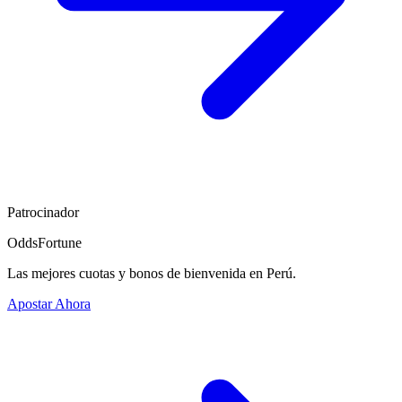
Patrocinador
OddsFortune
Las mejores cuotas y bonos de bienvenida en Perú.
Apostar Ahora