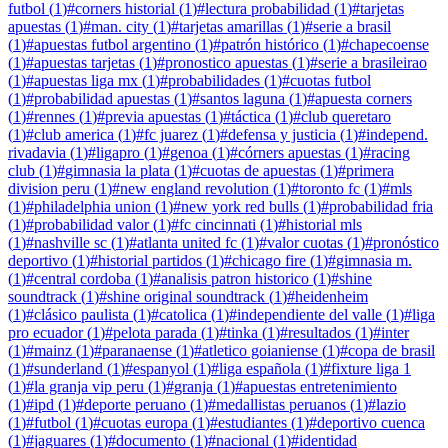
futbol
(
1
)
#
corners historial
(
1
)
#
lectura probabilidad
(
1
)
#
tarjetas
apuestas
(
1
)
#
man. city
(
1
)
#
tarjetas amarillas
(
1
)
#
serie a brasil
(
1
)
#
apuestas futbol argentino
(
1
)
#
patrón histórico
(
1
)
#
chapecoense
(
1
)
#
apuestas tarjetas
(
1
)
#
pronostico apuestas
(
1
)
#
serie a brasileirao
(
1
)
#
apuestas liga mx
(
1
)
#
probabilidades
(
1
)
#
cuotas futbol
(
1
)
#
probabilidad apuestas
(
1
)
#
santos laguna
(
1
)
#
apuesta corners
(
1
)
#
rennes
(
1
)
#
previa apuestas
(
1
)
#
táctica
(
1
)
#
club queretaro
(
1
)
#
club america
(
1
)
#
fc juarez
(
1
)
#
defensa y justicia
(
1
)
#
independ.
rivadavia
(
1
)
#
ligapro
(
1
)
#
genoa
(
1
)
#
córners apuestas
(
1
)
#
racing
club
(
1
)
#
gimnasia la plata
(
1
)
#
cuotas de apuestas
(
1
)
#
primera
division peru
(
1
)
#
new england revolution
(
1
)
#
toronto fc
(
1
)
#
mls
(
1
)
#
philadelphia union
(
1
)
#
new york red bulls
(
1
)
#
probabilidad fria
(
1
)
#
probabilidad valor
(
1
)
#
fc cincinnati
(
1
)
#
historial mls
(
1
)
#
nashville sc
(
1
)
#
atlanta united fc
(
1
)
#
valor cuotas
(
1
)
#
pronóstico
deportivo
(
1
)
#
historial partidos
(
1
)
#
chicago fire
(
1
)
#
gimnasia m.
(
1
)
#
central cordoba
(
1
)
#
analisis patron historico
(
1
)
#
shine
soundtrack
(
1
)
#
shine original soundtrack
(
1
)
#
heidenheim
(
1
)
#
clásico paulista
(
1
)
#
catolica
(
1
)
#
independiente del valle
(
1
)
#
liga
pro ecuador
(
1
)
#
pelota parada
(
1
)
#
tinka
(
1
)
#
resultados
(
1
)
#
inter
(
1
)
#
mainz
(
1
)
#
paranaense
(
1
)
#
atletico goianiense
(
1
)
#
copa de brasil
(
1
)
#
sunderland
(
1
)
#
espanyol
(
1
)
#
liga española
(
1
)
#
fixture liga 1
(
1
)
#
la granja vip peru
(
1
)
#
granja
(
1
)
#
apuestas entretenimiento
(
1
)
#
ipd
(
1
)
#
deporte peruano
(
1
)
#
medallistas peruanos
(
1
)
#
lazio
(
1
)
#
futbol
(
1
)
#
cuotas europa
(
1
)
#
estudiantes
(
1
)
#
deportivo cuenca
(
1
)
#
jaguares
(
1
)
#
documento
(
1
)
#
nacional
(
1
)
#
identidad