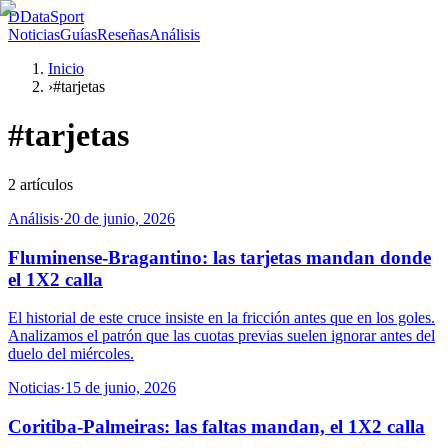
D
DataSport
Noticias
Guías
Reseñas
Análisis
Inicio
›
#tarjetas
#
tarjetas
2
artículos
Análisis
·
20 de junio, 2026
Fluminense-Bragantino: las tarjetas mandan donde
el 1X2 calla
El historial de este cruce insiste en la fricción antes que en los goles.
Analizamos el patrón que las cuotas previas suelen ignorar antes del
duelo del miércoles.
Noticias
·
15 de junio, 2026
Coritiba-Palmeiras: las faltas mandan, el 1X2 calla