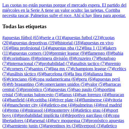
Las cuotas no están puestas porque el mercado espera. El partido del
miércoles en la Serie A tiene un valor oculto: las tarjetas. Coritiba
necesita rascar, Palmeiras sufre el roce. Ahí sí hay línea para apostar.
Todas las etiquetas
#
apuestas fútbol
(
65
)
#
serie a
(
31
)
#
apuestas futbol
(
23
)
#
cuotas
(
20
)
#
apuestas deportivas
(
19
)
#
historial
(
18
)
#
apuestas en vivo
(
16
)
#
liga profesional
(
14
)
#
apuestas nba
(
12
)
#
liga 1
(
11
)
#
lakers
(
11
)
#
apuestas corners
(
10
)
#
premier league
(
9
)
#
flamengo
(
8
)
#
bahia
(
8
)
#
corinthians
(
8
)
#
primera división
(
8
)
#
cruzeiro
(
7
)
#
botafogo
(
7
)
#
internacional
(
7
)
#
probabilidad
(
7
)
#
analisis tactico
(
7
)
#
gremio
(
7
)
#
corners
(
7
)
#
santos
(
7
)
#
liga mx
(
7
)
#
champions league
(
7
)
#
celtics
(
7
)
#
análisis táctico
(
6
)
#
barcelona
(
6
)
#
la liga
(
6
)
#
alianza lima
(
6
)
#
cienciano
(
6
)
#
copa sudamericana
(
6
)
#
peru
(
6
)
#
apuestas perú
(
6
)
#
rb bragantino
(
5
)
#
comerciantes unidos
(
5
)
#
valor
(
5
)
#
barracas
central
(
5
)
#
pronóstico
(
5
)
#
apuestas
(
5
)
#
sao paulo
(
5
)
#
sporting
cristal
(
5
)
#
cuotas baloncesto
(
5
)
#
lanus
(
4
)
#
san lorenzo
(
4
)
#
huracan
(
4
)
#
banfield
(
4
)
#
coritiba
(
4
)
#
river plate
(
4
)
#
fluminense
(
4
)
#
vitoria
(
4
)
#
manchester city
(
4
)
#
atletico-mg
(
4
)
#
palmeiras
(
4
)
#
real madrid
(
4
)
#
remo
(
4
)
#
mirassol
(
4
)
#
monterrey
(
4
)
#
atletico grau
(
4
)
#
sport
boys
(
4
)
#
probabilidad implícita
(
4
)
#
deportivo garcilaso
(
4
)
#
copa
libertadores
(
4
)
#
arsenal
(
4
)
#
ucv moquegua
(
3
)
#
pronóstico apuestas
(
3
)
#
sarmiento junin
(
3
)
#
argentinos jrs
(
3
)
#
liverpool
(
3
)
#
atletico