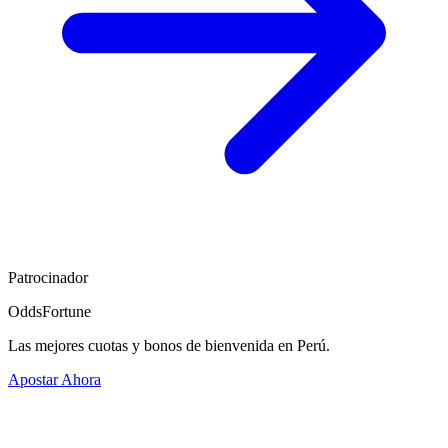
Patrocinador
OddsFortune
Las mejores cuotas y bonos de bienvenida en Perú.
Apostar Ahora