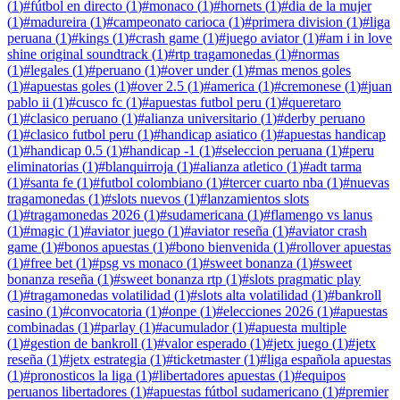
(
1
)
#
fútbol en directo
(
1
)
#
monaco
(
1
)
#
hornets
(
1
)
#
dia de la mujer
(
1
)
#
madureira
(
1
)
#
campeonato carioca
(
1
)
#
primera division
(
1
)
#
liga
peruana
(
1
)
#
kings
(
1
)
#
crash game
(
1
)
#
juego aviator
(
1
)
#
am i in love
shine original soundtrack
(
1
)
#
rtp tragamonedas
(
1
)
#
normas
(
1
)
#
legales
(
1
)
#
peruano
(
1
)
#
over under
(
1
)
#
mas menos goles
(
1
)
#
apuestas goles
(
1
)
#
over 2.5
(
1
)
#
america
(
1
)
#
cremonese
(
1
)
#
juan
pablo ii
(
1
)
#
cusco fc
(
1
)
#
apuestas futbol peru
(
1
)
#
queretaro
(
1
)
#
clasico peruano
(
1
)
#
alianza universitario
(
1
)
#
derby peruano
(
1
)
#
clasico futbol peru
(
1
)
#
handicap asiatico
(
1
)
#
apuestas handicap
(
1
)
#
handicap 0.5
(
1
)
#
handicap -1
(
1
)
#
seleccion peruana
(
1
)
#
peru
eliminatorias
(
1
)
#
blanquirroja
(
1
)
#
alianza atletico
(
1
)
#
adt tarma
(
1
)
#
santa fe
(
1
)
#
futbol colombiano
(
1
)
#
tercer cuarto nba
(
1
)
#
nuevas
tragamonedas
(
1
)
#
slots nuevos
(
1
)
#
lanzamientos slots
(
1
)
#
tragamonedas 2026
(
1
)
#
sudamericana
(
1
)
#
flamengo vs lanus
(
1
)
#
magic
(
1
)
#
aviator juego
(
1
)
#
aviator reseña
(
1
)
#
aviator crash
game
(
1
)
#
bonos apuestas
(
1
)
#
bono bienvenida
(
1
)
#
rollover apuestas
(
1
)
#
free bet
(
1
)
#
psg vs monaco
(
1
)
#
sweet bonanza
(
1
)
#
sweet
bonanza reseña
(
1
)
#
sweet bonanza rtp
(
1
)
#
slots pragmatic play
(
1
)
#
tragamonedas volatilidad
(
1
)
#
slots alta volatilidad
(
1
)
#
bankroll
casino
(
1
)
#
convocatoria
(
1
)
#
onpe
(
1
)
#
elecciones 2026
(
1
)
#
apuestas
combinadas
(
1
)
#
parlay
(
1
)
#
acumulador
(
1
)
#
apuesta multiple
(
1
)
#
gestion de bankroll
(
1
)
#
valor esperado
(
1
)
#
jetx juego
(
1
)
#
jetx
reseña
(
1
)
#
jetx estrategia
(
1
)
#
ticketmaster
(
1
)
#
liga española apuestas
(
1
)
#
pronosticos la liga
(
1
)
#
libertadores apuestas
(
1
)
#
equipos
peruanos libertadores
(
1
)
#
apuestas fútbol sudamericano
(
1
)
#
premier