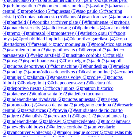
(
6
)
#
cienciano
(
6
)
#
copa sudamericana
(
6
)
#
peru
(
6
)
#
apuestas perú
(
6
)
#
rb bragantino
(
5
)
#
comerciantes unidos
(
5
)
#
valor
(
5
)
#
barracas
central
(
5
)
#
pronóstico
(
5
)
#
apuestas
(
5
)
#
sao paulo
(
5
)
#
sporting
cristal
(
5
)
#
cuotas baloncesto
(
5
)
#
lanus
(
4
)
#
san lorenzo
(
4
)
#
huracan
(
4
)
#
banfield
(
4
)
#
coritiba
(
4
)
#
river plate
(
4
)
#
fluminense
(
4
)
#
vitoria
(
4
)
#
manchester city
(
4
)
#
atletico-mg
(
4
)
#
palmeiras
(
4
)
#
real madrid
(
4
)
#
remo
(
4
)
#
mirassol
(
4
)
#
monterrey
(
4
)
#
atletico grau
(
4
)
#
sport
boys
(
4
)
#
probabilidad implícita
(
4
)
#
deportivo garcilaso
(
4
)
#
copa
libertadores
(
4
)
#
arsenal
(
4
)
#
ucv moquegua
(
3
)
#
pronóstico apuestas
(
3
)
#
sarmiento junin
(
3
)
#
argentinos jrs
(
3
)
#
liverpool
(
3
)
#
atletico
paranaense
(
3
)
#
velez sarsfield
(
3
)
#
instituto cordoba
(
3
)
#
puebla
(
3
)
#
psg
(
3
)
#
sport huancayo
(
3
)
#
fbc melgar
(
3
)
#
adt
(
3
)
#
napoli
(
3
)
#
cuotas deportivas
(
3
)
#
slot machine
(
3
)
#
bundesliga
(
3
)
#
melgar
(
3
)
#
racing
(
3
)
#
pronósticos deportivos
(
3
)
#
casino online
(
3
)
#
ecuabet
(
3
)
#
mujer
(
3
)
#
alianza
(
3
)
#
apuestas voley
(
3
)
#
voley
(
3
)
#
cuotas
fútbol
(
3
)
#
bodø/glimt
(
3
)
#
chapecoense-sc
(
2
)
#
lectura fría
(
2
)
#
deportivo riestra
(
2
)
#
boca juniors
(
2
)
#
patron historico
(
2
)
#
platense
(
2
)
#
union santa fe
(
2
)
#
atletico tucuman
(
2
)
#
independiente rivadavia
(
2
)
#
cuotas apuestas
(
2
)
#
tarjetas
(
2
)
#
pronostico
(
2
)
#
vasco da gama
(
2
)
#
belgrano cordoba
(
2
)
#
rosario
central
(
2
)
#
estadisticas
(
2
)
#
previa
(
2
)
#
estudiantes de rio cuarto
(
2
)
#
tigre
(
2
)
#
analisis
(
2
)
#
cruz azul
(
2
)
#
ligue 1
(
2
)
#
estudiantes l.p.
(
2
)
#
independiente
(
2
)
#
aldosivi
(
2
)
#
antecedentes
(
2
)
#
utc cajamarca
(
2
)
#
newells old boys
(
2
)
#
talleres cordoba
(
2
)
#
universitario
(
2
)
#
vancouver whitecaps
(
2
)
#
major league soccer
(
2
)
#
apuestas mls