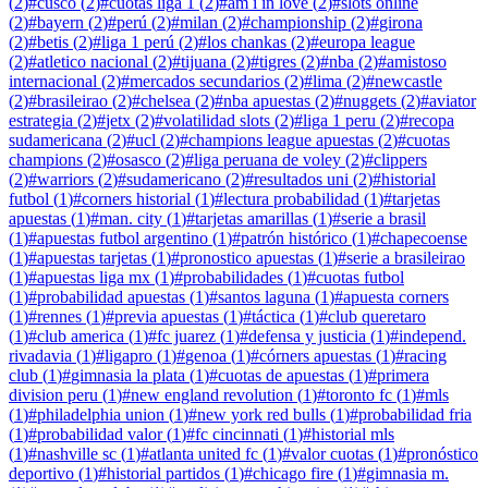
(
2
)
#
cusco
(
2
)
#
cuotas liga 1
(
2
)
#
am i in love
(
2
)
#
slots online
(
2
)
#
bayern
(
2
)
#
perú
(
2
)
#
milan
(
2
)
#
championship
(
2
)
#
girona
(
2
)
#
betis
(
2
)
#
liga 1 perú
(
2
)
#
los chankas
(
2
)
#
europa league
(
2
)
#
atletico nacional
(
2
)
#
tijuana
(
2
)
#
tigres
(
2
)
#
nba
(
2
)
#
amistoso
internacional
(
2
)
#
mercados secundarios
(
2
)
#
lima
(
2
)
#
newcastle
(
2
)
#
brasileirao
(
2
)
#
chelsea
(
2
)
#
nba apuestas
(
2
)
#
nuggets
(
2
)
#
aviator
estrategia
(
2
)
#
jetx
(
2
)
#
volatilidad slots
(
2
)
#
liga 1 peru
(
2
)
#
recopa
sudamericana
(
2
)
#
ucl
(
2
)
#
champions league apuestas
(
2
)
#
cuotas
champions
(
2
)
#
osasco
(
2
)
#
liga peruana de voley
(
2
)
#
clippers
(
2
)
#
warriors
(
2
)
#
sudamericano
(
2
)
#
resultados uni
(
2
)
#
historial
futbol
(
1
)
#
corners historial
(
1
)
#
lectura probabilidad
(
1
)
#
tarjetas
apuestas
(
1
)
#
man. city
(
1
)
#
tarjetas amarillas
(
1
)
#
serie a brasil
(
1
)
#
apuestas futbol argentino
(
1
)
#
patrón histórico
(
1
)
#
chapecoense
(
1
)
#
apuestas tarjetas
(
1
)
#
pronostico apuestas
(
1
)
#
serie a brasileirao
(
1
)
#
apuestas liga mx
(
1
)
#
probabilidades
(
1
)
#
cuotas futbol
(
1
)
#
probabilidad apuestas
(
1
)
#
santos laguna
(
1
)
#
apuesta corners
(
1
)
#
rennes
(
1
)
#
previa apuestas
(
1
)
#
táctica
(
1
)
#
club queretaro
(
1
)
#
club america
(
1
)
#
fc juarez
(
1
)
#
defensa y justicia
(
1
)
#
independ.
rivadavia
(
1
)
#
ligapro
(
1
)
#
genoa
(
1
)
#
córners apuestas
(
1
)
#
racing
club
(
1
)
#
gimnasia la plata
(
1
)
#
cuotas de apuestas
(
1
)
#
primera
division peru
(
1
)
#
new england revolution
(
1
)
#
toronto fc
(
1
)
#
mls
(
1
)
#
philadelphia union
(
1
)
#
new york red bulls
(
1
)
#
probabilidad fria
(
1
)
#
probabilidad valor
(
1
)
#
fc cincinnati
(
1
)
#
historial mls
(
1
)
#
nashville sc
(
1
)
#
atlanta united fc
(
1
)
#
valor cuotas
(
1
)
#
pronóstico
deportivo
(
1
)
#
historial partidos
(
1
)
#
chicago fire
(
1
)
#
gimnasia m.