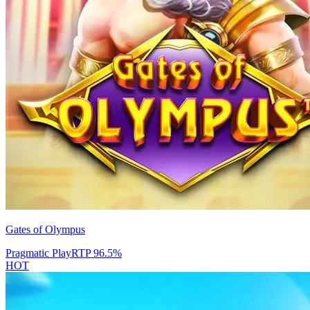
Gates of Olympus
Pragmatic Play
RTP
96.5
%
HOT