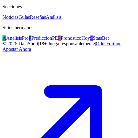
Secciones
Noticias
Guías
Reseñas
Análisis
Sitios hermanos
A
AnalisisPro
P
PrediccionPE
P
PronosticoHoy
S
StatsBet
©
2026
DataSport
|
18+ Juega responsablemente
|
OddsFortune
Apostar Ahora