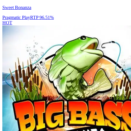
Sweet Bonanza
Pragmatic Play
RTP
96.51
%
HOT