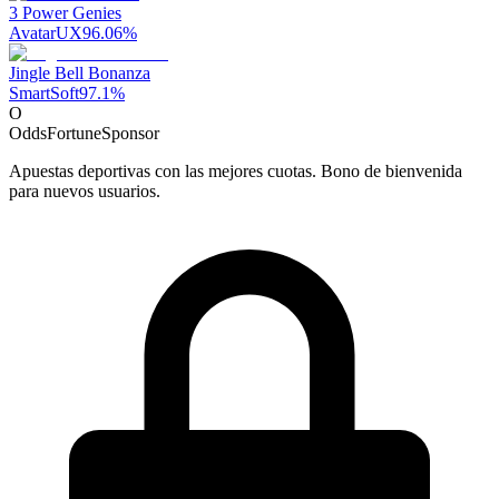
3 Power Genies
AvatarUX
96.06
%
Jingle Bell Bonanza
SmartSoft
97.1
%
O
OddsFortune
Sponsor
Apuestas deportivas con las mejores cuotas. Bono de bienvenida
para nuevos usuarios.