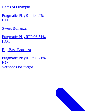
Gates of Olympus
Pragmatic Play
RTP
96.5
%
HOT
Sweet Bonanza
Pragmatic Play
RTP
96.51
%
HOT
Big Bass Bonanza
Pragmatic Play
RTP
96.71
%
HOT
Ver todos los juegos