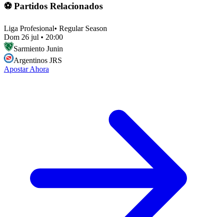
⚽ Partidos Relacionados
Liga Profesional
•
Regular Season
Dom 26 jul
•
20:00
Sarmiento Junin
Argentinos JRS
Apostar Ahora