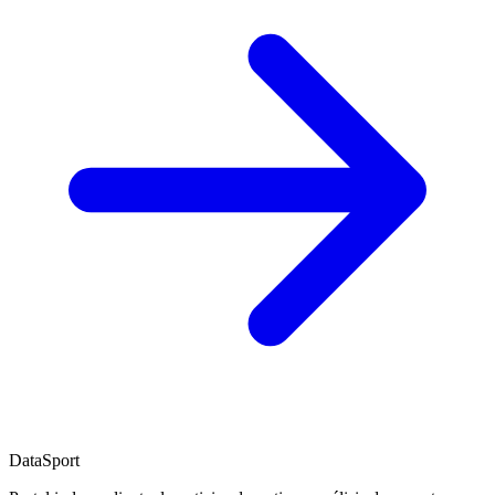
DataSport