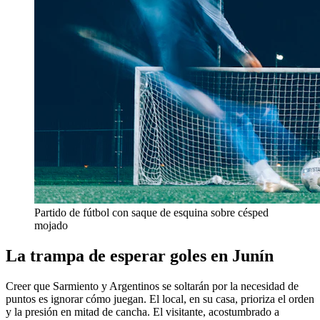
Partido de fútbol con saque de esquina sobre césped
mojado
La trampa de esperar goles en Junín
Creer que Sarmiento y Argentinos se soltarán por la necesidad de
puntos es ignorar cómo juegan. El local, en su casa, prioriza el orden
y la presión en mitad de cancha. El visitante, acostumbrado a