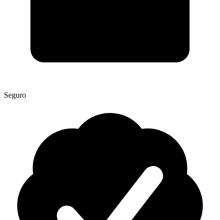
Seguro