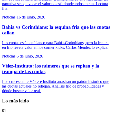
narrativa se equivoca: el valor no está donde todos miran. Lectura
fría.
Noticias
·
16 de junio, 2026
Bahia vs Corinthians: la esquina fría que las cuotas
callan
Las cuotas están en blanco para Bahia-Corinthians, pero la lectura
en frío revela valor en los corner kicks. Carlos Méndez lo explica.
Noticias
·
5 de junio, 2026
Vélez-Instituto: los números que se repiten y la
trampa de las cuotas
Los cruces entre Vélez e Instituto arrastran un patrón histórico que
las cuotas actuales no reflejan. Análisis frío de probabilidades y
dónde buscar valor real.
Lo más leído
01