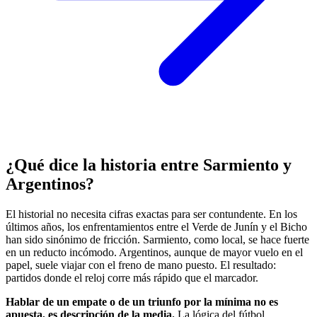
¿Qué dice la historia entre Sarmiento y
Argentinos?
El historial no necesita cifras exactas para ser contundente. En los
últimos años, los enfrentamientos entre el Verde de Junín y el Bicho
han sido sinónimo de fricción. Sarmiento, como local, se hace fuerte
en un reducto incómodo. Argentinos, aunque de mayor vuelo en el
papel, suele viajar con el freno de mano puesto. El resultado:
partidos donde el reloj corre más rápido que el marcador.
Hablar de un empate o de un triunfo por la mínima no es
apuesta, es descripción de la media.
La lógica del fútbol