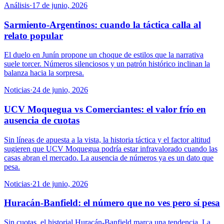
Análisis
·
17 de junio, 2026
Sarmiento-Argentinos: cuando la táctica calla al
relato popular
El duelo en Junín propone un choque de estilos que la narrativa
suele torcer. Números silenciosos y un patrón histórico inclinan la
balanza hacia la sorpresa.
Noticias
·
24 de junio, 2026
UCV Moquegua vs Comerciantes: el valor frío en
ausencia de cuotas
Sin líneas de apuesta a la vista, la historia táctica y el factor altitud
sugieren que UCV Moquegua podría estar infravalorado cuando las
casas abran el mercado. La ausencia de números ya es un dato que
pesa.
Noticias
·
21 de junio, 2026
Huracán-Banfield: el número que no ves pero sí pesa
Sin cuotas, el historial Huracán-Banfield marca una tendencia. La