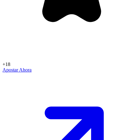
+18
Apostar Ahora