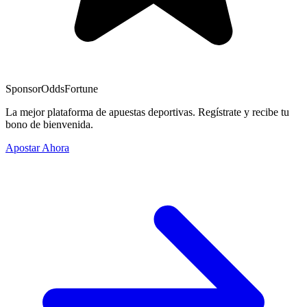
Sponsor
OddsFortune
La mejor plataforma de apuestas deportivas. Regístrate y recibe tu
bono de bienvenida.
Apostar Ahora