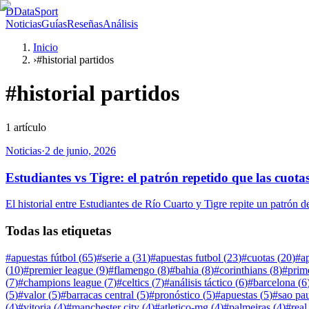
D
DataSport
Noticias
Guías
Reseñas
Análisis
Inicio
›
#historial partidos
#
historial partidos
1
artículo
Noticias
·
2 de junio, 2026
Estudiantes vs Tigre: el patrón repetido que las cuot
El historial entre Estudiantes de Río Cuarto y Tigre repite un patrón 
Todas las etiquetas
#
apuestas fútbol
(
65
)
#
serie a
(
31
)
#
apuestas futbol
(
23
)
#
cuotas
(
20
)
#
a
(
10
)
#
premier league
(
9
)
#
flamengo
(
8
)
#
bahia
(
8
)
#
corinthians
(
8
)
#
prim
(
7
)
#
champions league
(
7
)
#
celtics
(
7
)
#
análisis táctico
(
6
)
#
barcelona
(
6
(
5
)
#
valor
(
5
)
#
barracas central
(
5
)
#
pronóstico
(
5
)
#
apuestas
(
5
)
#
sao pa
(
4
)
#
vitoria
(
4
)
#
manchester city
(
4
)
#
atletico-mg
(
4
)
#
palmeiras
(
4
)
#
real