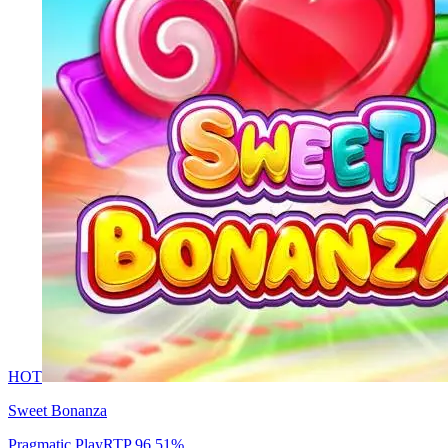
HOT
Sweet Bonanza
Pragmatic Play
RTP
96.51
%