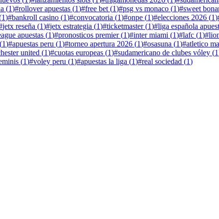
da
(
1
)
#
rollover apuestas
(
1
)
#
free bet
(
1
)
#
psg vs monaco
(
1
)
#
sweet bona
(
1
)
#
bankroll casino
(
1
)
#
convocatoria
(
1
)
#
onpe
(
1
)
#
elecciones 2026
(
1
)
#
jetx reseña
(
1
)
#
jetx estrategia
(
1
)
#
ticketmaster
(
1
)
#
liga española apues
eague apuestas
(
1
)
#
pronosticos premier
(
1
)
#
inter miami
(
1
)
#
lafc
(
1
)
#
lio
(
1
)
#
apuestas peru
(
1
)
#
torneo apertura 2026
(
1
)
#
osasuna
(
1
)
#
atletico m
hester united
(
1
)
#
cuotas europeas
(
1
)
#
sudamericano de clubes vóley
(
1
eminis
(
1
)
#
voley peru
(
1
)
#
apuestas la liga
(
1
)
#
real sociedad
(
1
)