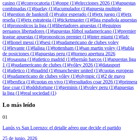
casino
(
1
)
#
convocatoria
(
1
)
#
onpe
(
1
)
#
elecciones 2026
(
1
)
#
apuestas
combinadas
(
1
)
#
parlay
(
1
)
#
acumulador
(
1
)
#
apuesta multiple
(
1
)
#
gestion de bankroll
(
1
)
#
valor esperado
(
1
)
#
jetx juego
(
1
)
#
jetx
reseña
(
1
)
#
jetx estrategia
(
1
)
#
ticketmaster
(
1
)
#
liga española apuestas
(
1
)
#
pronosticos la liga
(
1
)
#
libertadores apuestas
(
1
)
#
equipos
peruanos libertadores
(
1
)
#
apuestas fútbol sudamericano
(
1
)
#
premier
league apuestas
(
1
)
#
pronosticos premier
(
1
)
#
inter miami
(
1
)
#
lafc
(
1
)
#
lionel messi
(
1
)
#
sesi
(
1
)
#
sudamericano de clubes voley
(
1
)
#
levante
(
1
)
#
laliga
(
1
)
#
tottenham
(
1
)
#
san martin voley
(
1
)
#
tabla
de posiciones
(
1
)
#
apuestas peru
(
1
)
#
torneo apertura 2026
(
1
)
#
osasuna
(
1
)
#
atletico madrid
(
1
)
#
hernán barcos
(
1
)
#
apuestas liga
1
(
1
)
#
sudamericano de clubes
(
1
)
#
vóley 2026
(
1
)
#
datasport
(
1
)
#
atletico
(
1
)
#
madrid
(
1
)
#
manchester united
(
1
)
#
cuotas europeas
(
1
)
#
sudamericano de clubes vóley
(
1
)
#
olympic
(
1
)
#
2 de mayo
(
1
)
#
benfica
(
1
)
#
cuotas en vivo
(
1
)
#
resultados coar 2026
(
1
)
#
primera
fase coar
(
1
)
#
oddsfortune
(
1
)
#
geminis
(
1
)
#
voley peru
(
1
)
#
apuestas
la liga
(
1
)
#
real sociedad
(
1
)
Lo más leído
01
Lanús vs San Lorenzo: el detalle aéreo que decide el partido
25 de junio, 2026