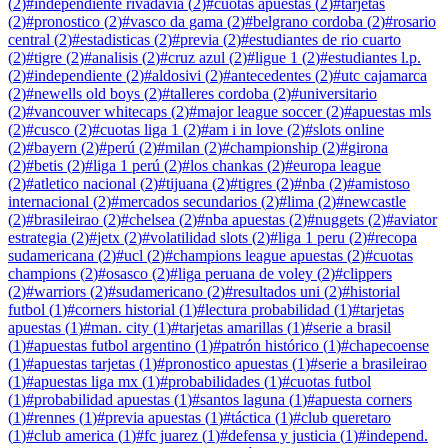
(
2
)
#
independiente rivadavia
(
2
)
#
cuotas apuestas
(
2
)
#
tarjetas
(
2
)
#
pronostico
(
2
)
#
vasco da gama
(
2
)
#
belgrano cordoba
(
2
)
#
rosario
central
(
2
)
#
estadisticas
(
2
)
#
previa
(
2
)
#
estudiantes de rio cuarto
(
2
)
#
tigre
(
2
)
#
analisis
(
2
)
#
cruz azul
(
2
)
#
ligue 1
(
2
)
#
estudiantes l.p.
(
2
)
#
independiente
(
2
)
#
aldosivi
(
2
)
#
antecedentes
(
2
)
#
utc cajamarca
(
2
)
#
newells old boys
(
2
)
#
talleres cordoba
(
2
)
#
universitario
(
2
)
#
vancouver whitecaps
(
2
)
#
major league soccer
(
2
)
#
apuestas mls
(
2
)
#
cusco
(
2
)
#
cuotas liga 1
(
2
)
#
am i in love
(
2
)
#
slots online
(
2
)
#
bayern
(
2
)
#
perú
(
2
)
#
milan
(
2
)
#
championship
(
2
)
#
girona
(
2
)
#
betis
(
2
)
#
liga 1 perú
(
2
)
#
los chankas
(
2
)
#
europa league
(
2
)
#
atletico nacional
(
2
)
#
tijuana
(
2
)
#
tigres
(
2
)
#
nba
(
2
)
#
amistoso
internacional
(
2
)
#
mercados secundarios
(
2
)
#
lima
(
2
)
#
newcastle
(
2
)
#
brasileirao
(
2
)
#
chelsea
(
2
)
#
nba apuestas
(
2
)
#
nuggets
(
2
)
#
aviator
estrategia
(
2
)
#
jetx
(
2
)
#
volatilidad slots
(
2
)
#
liga 1 peru
(
2
)
#
recopa
sudamericana
(
2
)
#
ucl
(
2
)
#
champions league apuestas
(
2
)
#
cuotas
champions
(
2
)
#
osasco
(
2
)
#
liga peruana de voley
(
2
)
#
clippers
(
2
)
#
warriors
(
2
)
#
sudamericano
(
2
)
#
resultados uni
(
2
)
#
historial
futbol
(
1
)
#
corners historial
(
1
)
#
lectura probabilidad
(
1
)
#
tarjetas
apuestas
(
1
)
#
man. city
(
1
)
#
tarjetas amarillas
(
1
)
#
serie a brasil
(
1
)
#
apuestas futbol argentino
(
1
)
#
patrón histórico
(
1
)
#
chapecoense
(
1
)
#
apuestas tarjetas
(
1
)
#
pronostico apuestas
(
1
)
#
serie a brasileirao
(
1
)
#
apuestas liga mx
(
1
)
#
probabilidades
(
1
)
#
cuotas futbol
(
1
)
#
probabilidad apuestas
(
1
)
#
santos laguna
(
1
)
#
apuesta corners
(
1
)
#
rennes
(
1
)
#
previa apuestas
(
1
)
#
táctica
(
1
)
#
club queretaro
(
1
)
#
club america
(
1
)
#
fc juarez
(
1
)
#
defensa y justicia
(
1
)
#
independ.