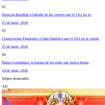
02
Huracán-Banfield: el detalle de los corners que el 1X2 no ve
25 de junio, 2026
03
Chapecoense-Flamengo: el dato histórico que el 1X2 no te cuenta
25 de junio, 2026
04
Bahia-Corinthians: la trampa de los goles que nunca llegan
24 de junio, 2026
Juegos destacados
AD