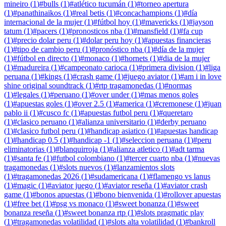
mineiro
(
1
)
#
bulls
(
1
)
#
atlético tucumán
(
1
)
#
torneo apertura
(
1
)
#
panathinaikos
(
1
)
#
real betis
(
1
)
#
concachampions
(
1
)
#
día
internacional de la mujer
(
1
)
#
fútbol hoy
(
1
)
#
mavericks
(
1
)
#
jayson
tatum
(
1
)
#
pacers
(
1
)
#
pronosticos nba
(
1
)
#
mansfield
(
1
)
#
fa cup
(
1
)
#
precio dolar peru
(
1
)
#
dolar peru hoy
(
1
)
#
apuestas financieras
(
1
)
#
tipo de cambio peru
(
1
)
#
pronóstico nba
(
1
)
#
día de la mujer
(
1
)
#
fútbol en directo
(
1
)
#
monaco
(
1
)
#
hornets
(
1
)
#
dia de la mujer
(
1
)
#
madureira
(
1
)
#
campeonato carioca
(
1
)
#
primera division
(
1
)
#
liga
peruana
(
1
)
#
kings
(
1
)
#
crash game
(
1
)
#
juego aviator
(
1
)
#
am i in love
shine original soundtrack
(
1
)
#
rtp tragamonedas
(
1
)
#
normas
(
1
)
#
legales
(
1
)
#
peruano
(
1
)
#
over under
(
1
)
#
mas menos goles
(
1
)
#
apuestas goles
(
1
)
#
over 2.5
(
1
)
#
america
(
1
)
#
cremonese
(
1
)
#
juan
pablo ii
(
1
)
#
cusco fc
(
1
)
#
apuestas futbol peru
(
1
)
#
queretaro
(
1
)
#
clasico peruano
(
1
)
#
alianza universitario
(
1
)
#
derby peruano
(
1
)
#
clasico futbol peru
(
1
)
#
handicap asiatico
(
1
)
#
apuestas handicap
(
1
)
#
handicap 0.5
(
1
)
#
handicap -1
(
1
)
#
seleccion peruana
(
1
)
#
peru
eliminatorias
(
1
)
#
blanquirroja
(
1
)
#
alianza atletico
(
1
)
#
adt tarma
(
1
)
#
santa fe
(
1
)
#
futbol colombiano
(
1
)
#
tercer cuarto nba
(
1
)
#
nuevas
tragamonedas
(
1
)
#
slots nuevos
(
1
)
#
lanzamientos slots
(
1
)
#
tragamonedas 2026
(
1
)
#
sudamericana
(
1
)
#
flamengo vs lanus
(
1
)
#
magic
(
1
)
#
aviator juego
(
1
)
#
aviator reseña
(
1
)
#
aviator crash
game
(
1
)
#
bonos apuestas
(
1
)
#
bono bienvenida
(
1
)
#
rollover apuestas
(
1
)
#
free bet
(
1
)
#
psg vs monaco
(
1
)
#
sweet bonanza
(
1
)
#
sweet
bonanza reseña
(
1
)
#
sweet bonanza rtp
(
1
)
#
slots pragmatic play
(
1
)
#
tragamonedas volatilidad
(
1
)
#
slots alta volatilidad
(
1
)
#
bankroll