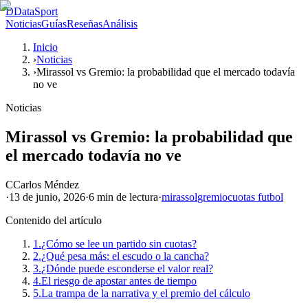
D
DataSport
Noticias
Guías
Reseñas
Análisis
Inicio
›
Noticias
›
Mirassol vs Gremio: la probabilidad que el mercado todavía
no ve
Noticias
Mirassol vs Gremio: la probabilidad que
el mercado todavía no ve
C
Carlos Méndez
·
13 de junio, 2026
·
6 min
de lectura
·
mirassol
gremio
cuotas futbol
Contenido del artículo
1.
¿Cómo se lee un partido sin cuotas?
2.
¿Qué pesa más: el escudo o la cancha?
3.
¿Dónde puede esconderse el valor real?
4.
El riesgo de apostar antes de tiempo
5.
La trampa de la narrativa y el premio del cálculo