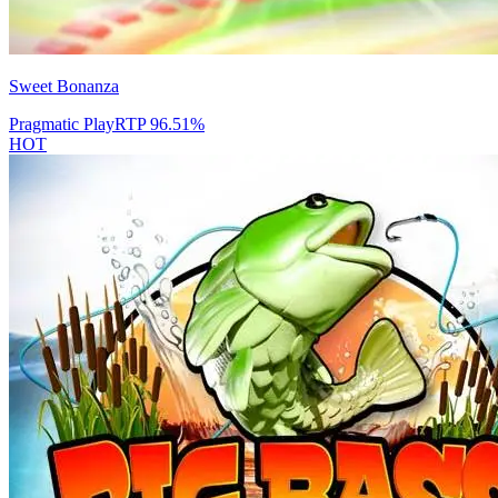
Sweet Bonanza
Pragmatic Play
RTP
96.51
%
HOT