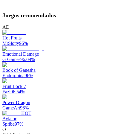
Juegos recomendados
AD
Hot Fruits
MrSlotty
96
%
Emotional Damage
G Games
96.09
%
Book of Ganesha
Endorphina
96
%
Fruit Lock 7
Fazi
96.54
%
Power Dragon
GameArt
96
%
HOT
Aviator
Spribe
97
%
O