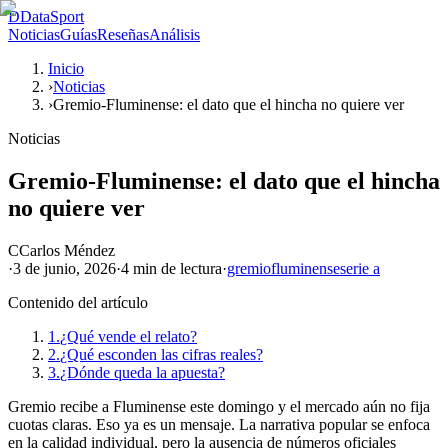
D
DataSport
Noticias
Guías
Reseñas
Análisis
Inicio
›
Noticias
›
Gremio-Fluminense: el dato que el hincha no quiere ver
Noticias
Gremio-Fluminense: el dato que el hincha
no quiere ver
C
Carlos Méndez
·
3 de junio, 2026
·
4 min
de lectura
·
gremio
fluminense
serie a
Contenido del artículo
1.
¿Qué vende el relato?
2.
¿Qué esconden las cifras reales?
3.
¿Dónde queda la apuesta?
Gremio recibe a Fluminense este domingo y el mercado aún no fija
cuotas claras. Eso ya es un mensaje. La narrativa popular se enfoca
en la calidad individual, pero la ausencia de números oficiales