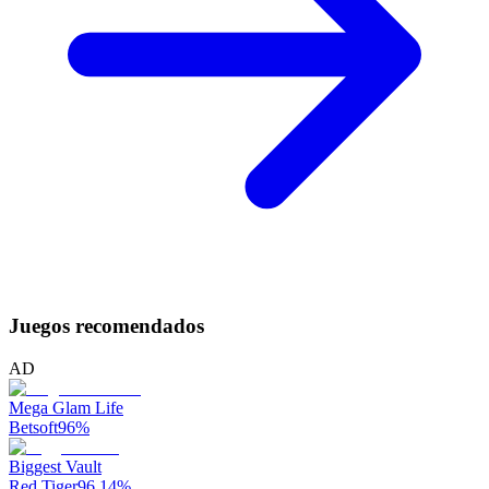
Juegos recomendados
AD
Mega Glam Life
Betsoft
96
%
Biggest Vault
Red Tiger
96.14
%