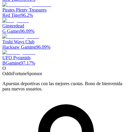
Pirates Plenty Treasures
Red Tiger
96.2
%
Gingerdead
G Games
96.09
%
Toshi Ways Club
Hacksaw Gaming
96.09
%
UFO Pyramids
BGaming
97.17
%
O
OddsFortune
Sponsor
Apuestas deportivas con las mejores cuotas. Bono de bienvenida
para nuevos usuarios.