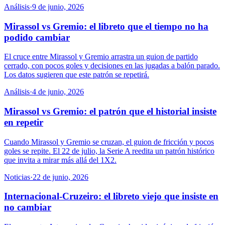
Análisis
·
9 de junio, 2026
Mirassol vs Gremio: el libreto que el tiempo no ha
podido cambiar
El cruce entre Mirassol y Gremio arrastra un guion de partido
cerrado, con pocos goles y decisiones en las jugadas a balón parado.
Los datos sugieren que este patrón se repetirá.
Análisis
·
4 de junio, 2026
Mirassol vs Gremio: el patrón que el historial insiste
en repetir
Cuando Mirassol y Gremio se cruzan, el guion de fricción y pocos
goles se repite. El 22 de julio, la Serie A reedita un patrón histórico
que invita a mirar más allá del 1X2.
Noticias
·
22 de junio, 2026
Internacional-Cruzeiro: el libreto viejo que insiste en
no cambiar