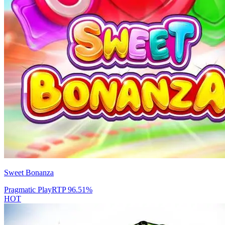
Sweet Bonanza
Pragmatic Play
RTP
96.51
%
HOT