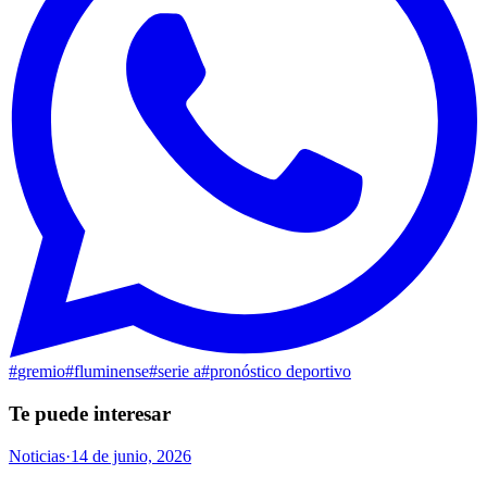
#
gremio
#
fluminense
#
serie a
#
pronóstico deportivo
Te puede interesar
Noticias
·
14 de junio, 2026