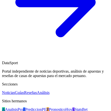
DataSport
Portal independiente de noticias deportivas, análisis de apuestas y
reseñas de casas de apuestas para el mercado peruano.
Secciones
Noticias
Guías
Reseñas
Análisis
Sitios hermanos
A
AnalisisPro
P
PrediccionPE
P
PronosticoHoy
S
StatsBet