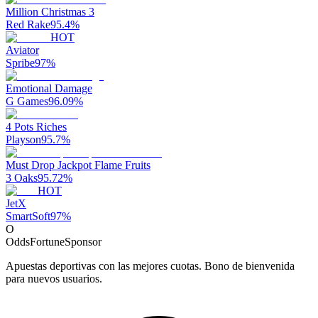
Million Christmas 3
Red Rake
95.4
%
HOT
Aviator
Spribe
97
%
Emotional Damage
G Games
96.09
%
4 Pots Riches
Playson
95.7
%
Must Drop Jackpot Flame Fruits
3 Oaks
95.72
%
HOT
JetX
SmartSoft
97
%
O
OddsFortune
Sponsor
Apuestas deportivas con las mejores cuotas. Bono de bienvenida
para nuevos usuarios.