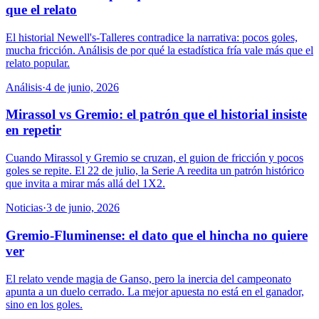
que el relato
El historial Newell's-Talleres contradice la narrativa: pocos goles,
mucha fricción. Análisis de por qué la estadística fría vale más que el
relato popular.
Análisis
·
4 de junio, 2026
Mirassol vs Gremio: el patrón que el historial insiste
en repetir
Cuando Mirassol y Gremio se cruzan, el guion de fricción y pocos
goles se repite. El 22 de julio, la Serie A reedita un patrón histórico
que invita a mirar más allá del 1X2.
Noticias
·
3 de junio, 2026
Gremio-Fluminense: el dato que el hincha no quiere
ver
El relato vende magia de Ganso, pero la inercia del campeonato
apunta a un duelo cerrado. La mejor apuesta no está en el ganador,
sino en los goles.