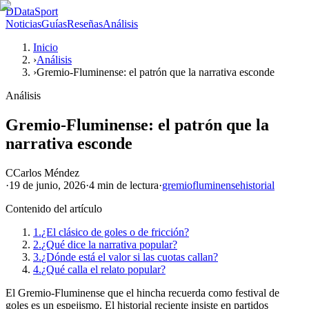
D
DataSport
Noticias
Guías
Reseñas
Análisis
Inicio
›
Análisis
›
Gremio-Fluminense: el patrón que la narrativa esconde
Análisis
Gremio-Fluminense: el patrón que la
narrativa esconde
C
Carlos Méndez
·
19 de junio, 2026
·
4 min
de lectura
·
gremio
fluminense
historial
Contenido del artículo
1.
¿El clásico de goles o de fricción?
2.
¿Qué dice la narrativa popular?
3.
¿Dónde está el valor si las cuotas callan?
4.
¿Qué calla el relato popular?
El Gremio-Fluminense que el hincha recuerda como festival de
goles es un espejismo. El historial reciente insiste en partidos