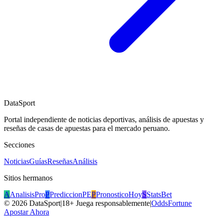
DataSport
Portal independiente de noticias deportivas, análisis de apuestas y
reseñas de casas de apuestas para el mercado peruano.
Secciones
Noticias
Guías
Reseñas
Análisis
Sitios hermanos
A
AnalisisPro
P
PrediccionPE
P
PronosticoHoy
S
StatsBet
©
2026
DataSport
|
18+ Juega responsablemente
|
OddsFortune
Apostar Ahora