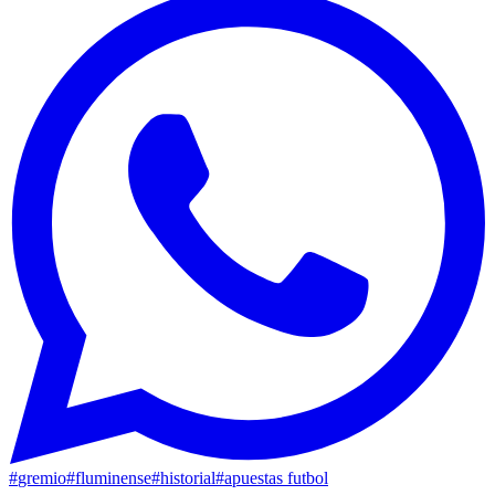
#
gremio
#
fluminense
#
historial
#
apuestas futbol