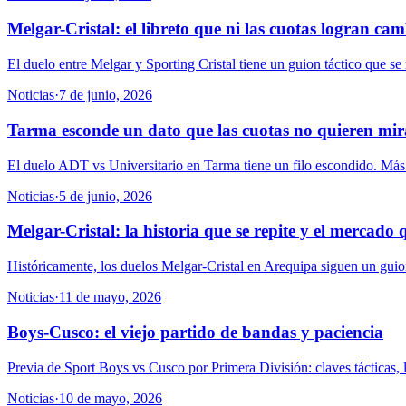
Melgar-Cristal: el libreto que ni las cuotas logran ca
El duelo entre Melgar y Sporting Cristal tiene un guion táctico que se r
Noticias
·
7 de junio, 2026
Tarma esconde un dato que las cuotas no quieren mir
El duelo ADT vs Universitario en Tarma tiene un filo escondido. Más q
Noticias
·
5 de junio, 2026
Melgar-Cristal: la historia que se repite y el mercado 
Históricamente, los duelos Melgar-Cristal en Arequipa siguen un guion
Noticias
·
11 de mayo, 2026
Boys-Cusco: el viejo partido de bandas y paciencia
Previa de Sport Boys vs Cusco por Primera División: claves tácticas, le
Noticias
·
10 de mayo, 2026