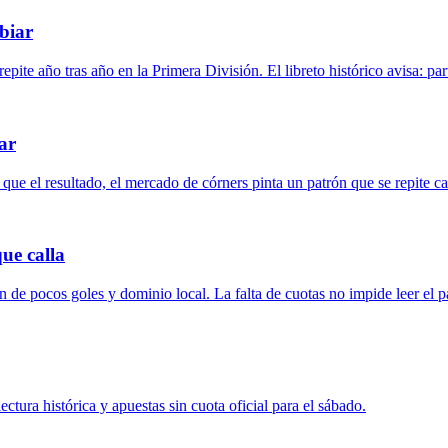
mbiar
epite año tras año en la Primera División. El libreto histórico avisa: par
ar
ue el resultado, el mercado de córners pinta un patrón que se repite cad
que calla
 de pocos goles y dominio local. La falta de cuotas no impide leer el pa
ctura histórica y apuestas sin cuota oficial para el sábado.