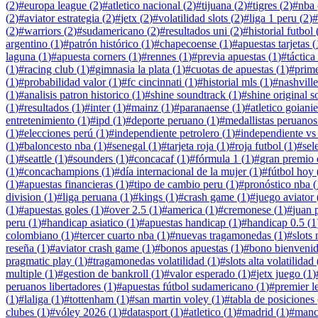
(
2
)
#
europa league
(
2
)
#
atletico nacional
(
2
)
#
tijuana
(
2
)
#
tigres
(
2
)
#
nba
(
2
)
#
aviator estrategia
(
2
)
#
jetx
(
2
)
#
volatilidad slots
(
2
)
#
liga 1 peru
(
2
)
#
(
2
)
#
warriors
(
2
)
#
sudamericano
(
2
)
#
resultados uni
(
2
)
#
historial futbol
argentino
(
1
)
#
patrón histórico
(
1
)
#
chapecoense
(
1
)
#
apuestas tarjetas
(
laguna
(
1
)
#
apuesta corners
(
1
)
#
rennes
(
1
)
#
previa apuestas
(
1
)
#
táctica
(
1
)
#
racing club
(
1
)
#
gimnasia la plata
(
1
)
#
cuotas de apuestas
(
1
)
#
prime
(
1
)
#
probabilidad valor
(
1
)
#
fc cincinnati
(
1
)
#
historial mls
(
1
)
#
nashville
(
1
)
#
analisis patron historico
(
1
)
#
shine soundtrack
(
1
)
#
shine original 
(
1
)
#
resultados
(
1
)
#
inter
(
1
)
#
mainz
(
1
)
#
paranaense
(
1
)
#
atletico goiani
entretenimiento
(
1
)
#
ipd
(
1
)
#
deporte peruano
(
1
)
#
medallistas peruanos
(
1
)
#
elecciones perú
(
1
)
#
independiente petrolero
(
1
)
#
independiente vs
(
1
)
#
baloncesto nba
(
1
)
#
senegal
(
1
)
#
tarjeta roja
(
1
)
#
roja futbol
(
1
)
#
sel
(
1
)
#
seattle
(
1
)
#
sounders
(
1
)
#
concacaf
(
1
)
#
fórmula 1
(
1
)
#
gran premio 
(
1
)
#
concachampions
(
1
)
#
día internacional de la mujer
(
1
)
#
fútbol hoy
(
1
)
#
apuestas financieras
(
1
)
#
tipo de cambio peru
(
1
)
#
pronóstico nba
(
division
(
1
)
#
liga peruana
(
1
)
#
kings
(
1
)
#
crash game
(
1
)
#
juego aviator
(
1
)
#
apuestas goles
(
1
)
#
over 2.5
(
1
)
#
america
(
1
)
#
cremonese
(
1
)
#
juan p
peru
(
1
)
#
handicap asiatico
(
1
)
#
apuestas handicap
(
1
)
#
handicap 0.5
(
1
colombiano
(
1
)
#
tercer cuarto nba
(
1
)
#
nuevas tragamonedas
(
1
)
#
slots
reseña
(
1
)
#
aviator crash game
(
1
)
#
bonos apuestas
(
1
)
#
bono bienveni
pragmatic play
(
1
)
#
tragamonedas volatilidad
(
1
)
#
slots alta volatilidad
multiple
(
1
)
#
gestion de bankroll
(
1
)
#
valor esperado
(
1
)
#
jetx juego
(
1
)
peruanos libertadores
(
1
)
#
apuestas fútbol sudamericano
(
1
)
#
premier l
(
1
)
#
laliga
(
1
)
#
tottenham
(
1
)
#
san martin voley
(
1
)
#
tabla de posiciones
clubes
(
1
)
#
vóley 2026
(
1
)
#
datasport
(
1
)
#
atletico
(
1
)
#
madrid
(
1
)
#
manc