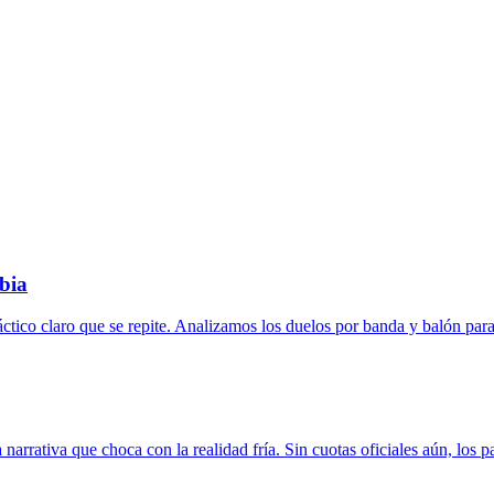
bia
ctico claro que se repite. Analizamos los duelos por banda y balón para
rrativa que choca con la realidad fría. Sin cuotas oficiales aún, los p