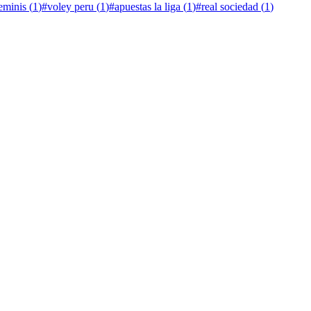
eminis
(
1
)
#
voley peru
(
1
)
#
apuestas la liga
(
1
)
#
real sociedad
(
1
)