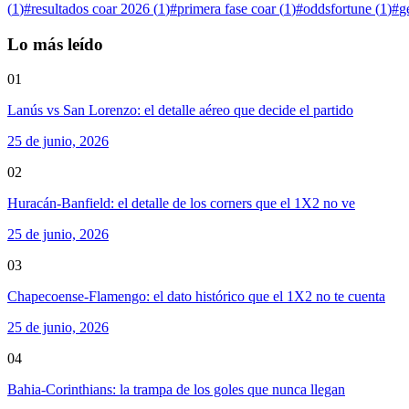
(
1
)
#
resultados coar 2026
(
1
)
#
primera fase coar
(
1
)
#
oddsfortune
(
1
)
#
g
Lo más leído
01
Lanús vs San Lorenzo: el detalle aéreo que decide el partido
25 de junio, 2026
02
Huracán-Banfield: el detalle de los corners que el 1X2 no ve
25 de junio, 2026
03
Chapecoense-Flamengo: el dato histórico que el 1X2 no te cuenta
25 de junio, 2026
04
Bahia-Corinthians: la trampa de los goles que nunca llegan