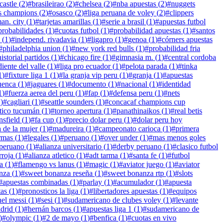
astle
(
2
)
#
brasileirao
(
2
)
#
chelsea
(
2
)
#
nba apuestas
(
2
)
#
nuggets
s champions
(
2
)
#
osasco
(
2
)
#
liga peruana de voley
(
2
)
#
clippers
an. city
(
1
)
#
tarjetas amarillas
(
1
)
#
serie a brasil
(
1
)
#
apuestas futbol
probabilidades
(
1
)
#
cuotas futbol
(
1
)
#
probabilidad apuestas
(
1
)
#
santos
(
1
)
#
independ. rivadavia
(
1
)
#
ligapro
(
1
)
#
genoa
(
1
)
#
córners apuestas
#
philadelphia union
(
1
)
#
new york red bulls
(
1
)
#
probabilidad fria
historial partidos
(
1
)
#
chicago fire
(
1
)
#
gimnasia m.
(
1
)
#
central cordoba
iente del valle
(
1
)
#
liga pro ecuador
(
1
)
#
pelota parada
(
1
)
#
tinka
1
)
#
fixture liga 1
(
1
)
#
la granja vip peru
(
1
)
#
granja
(
1
)
#
apuestas
uenca
(
1
)
#
jaguares
(
1
)
#
documento
(
1
)
#
nacional
(
1
)
#
identidad
1
)
#
fuerza aerea del peru
(
1
)
#
fap
(
1
)
#
defensa peru
(
1
)
#
nets
1
)
#
cagliari
(
1
)
#
seattle sounders
(
1
)
#
concacaf champions cup
ético tucumán
(
1
)
#
torneo apertura
(
1
)
#
panathinaikos
(
1
)
#
real betis
sfield
(
1
)
#
fa cup
(
1
)
#
precio dolar peru
(
1
)
#
dolar peru hoy
a de la mujer
(
1
)
#
madureira
(
1
)
#
campeonato carioca
(
1
)
#
primera
rmas
(
1
)
#
legales
(
1
)
#
peruano
(
1
)
#
over under
(
1
)
#
mas menos goles
 peruano
(
1
)
#
alianza universitario
(
1
)
#
derby peruano
(
1
)
#
clasico futbol
rroja
(
1
)
#
alianza atletico
(
1
)
#
adt tarma
(
1
)
#
santa fe
(
1
)
#
futbol
a
(
1
)
#
flamengo vs lanus
(
1
)
#
magic
(
1
)
#
aviator juego
(
1
)
#
aviator
nza
(
1
)
#
sweet bonanza reseña
(
1
)
#
sweet bonanza rtp
(
1
)
#
slots
#
apuestas combinadas
(
1
)
#
parlay
(
1
)
#
acumulador
(
1
)
#
apuesta
tas
(
1
)
#
pronosticos la liga
(
1
)
#
libertadores apuestas
(
1
)
#
equipos
nel messi
(
1
)
#
sesi
(
1
)
#
sudamericano de clubes voley
(
1
)
#
levante
adrid
(
1
)
#
hernán barcos
(
1
)
#
apuestas liga 1
(
1
)
#
sudamericano de
)
#
olympic
(
1
)
#
2 de mayo
(
1
)
#
benfica
(
1
)
#
cuotas en vivo