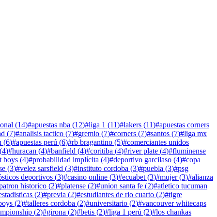
ional
(
14
)
#
apuestas nba
(
12
)
#
liga 1
(
11
)
#
lakers
(
11
)
#
apuestas corners
ad
(
7
)
#
analisis tactico
(
7
)
#
gremio
(
7
)
#
corners
(
7
)
#
santos
(
7
)
#
liga mx
u
(
6
)
#
apuestas perú
(
6
)
#
rb bragantino
(
5
)
#
comerciantes unidos
(
4
)
#
huracan
(
4
)
#
banfield
(
4
)
#
coritiba
(
4
)
#
river plate
(
4
)
#
fluminense
t boys
(
4
)
#
probabilidad implícita
(
4
)
#
deportivo garcilaso
(
4
)
#
copa
se
(
3
)
#
velez sarsfield
(
3
)
#
instituto cordoba
(
3
)
#
puebla
(
3
)
#
psg
sticos deportivos
(
3
)
#
casino online
(
3
)
#
ecuabet
(
3
)
#
mujer
(
3
)
#
alianza
patron historico
(
2
)
#
platense
(
2
)
#
union santa fe
(
2
)
#
atletico tucuman
estadisticas
(
2
)
#
previa
(
2
)
#
estudiantes de rio cuarto
(
2
)
#
tigre
boys
(
2
)
#
talleres cordoba
(
2
)
#
universitario
(
2
)
#
vancouver whitecaps
mpionship
(
2
)
#
girona
(
2
)
#
betis
(
2
)
#
liga 1 perú
(
2
)
#
los chankas