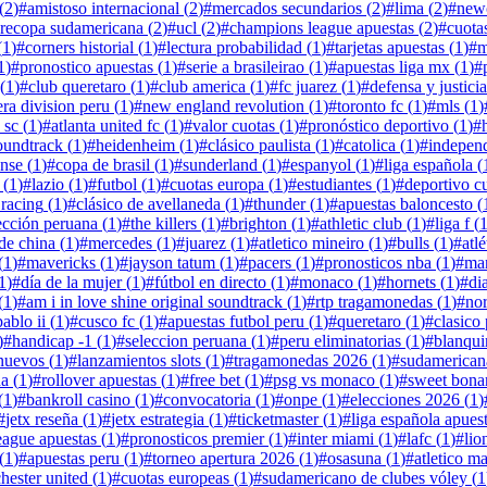
(
2
)
#
amistoso internacional
(
2
)
#
mercados secundarios
(
2
)
#
lima
(
2
)
#
newc
recopa sudamericana
(
2
)
#
ucl
(
2
)
#
champions league apuestas
(
2
)
#
cuota
(
1
)
#
corners historial
(
1
)
#
lectura probabilidad
(
1
)
#
tarjetas apuestas
(
1
)
#
m
1
)
#
pronostico apuestas
(
1
)
#
serie a brasileirao
(
1
)
#
apuestas liga mx
(
1
)
#
(
1
)
#
club queretaro
(
1
)
#
club america
(
1
)
#
fc juarez
(
1
)
#
defensa y justicia
ra division peru
(
1
)
#
new england revolution
(
1
)
#
toronto fc
(
1
)
#
mls
(
1
)
 sc
(
1
)
#
atlanta united fc
(
1
)
#
valor cuotas
(
1
)
#
pronóstico deportivo
(
1
)
#
soundtrack
(
1
)
#
heidenheim
(
1
)
#
clásico paulista
(
1
)
#
catolica
(
1
)
#
independ
ense
(
1
)
#
copa de brasil
(
1
)
#
sunderland
(
1
)
#
espanyol
(
1
)
#
liga española
(
(
1
)
#
lazio
(
1
)
#
futbol
(
1
)
#
cuotas europa
(
1
)
#
estudiantes
(
1
)
#
deportivo c
 racing
(
1
)
#
clásico de avellaneda
(
1
)
#
thunder
(
1
)
#
apuestas baloncesto
(
ección peruana
(
1
)
#
the killers
(
1
)
#
brighton
(
1
)
#
athletic club
(
1
)
#
liga f
(
de china
(
1
)
#
mercedes
(
1
)
#
juarez
(
1
)
#
atletico mineiro
(
1
)
#
bulls
(
1
)
#
atl
(
1
)
#
mavericks
(
1
)
#
jayson tatum
(
1
)
#
pacers
(
1
)
#
pronosticos nba
(
1
)
#
man
1
)
#
día de la mujer
(
1
)
#
fútbol en directo
(
1
)
#
monaco
(
1
)
#
hornets
(
1
)
#
di
(
1
)
#
am i in love shine original soundtrack
(
1
)
#
rtp tragamonedas
(
1
)
#
no
ablo ii
(
1
)
#
cusco fc
(
1
)
#
apuestas futbol peru
(
1
)
#
queretaro
(
1
)
#
clasico
)
#
handicap -1
(
1
)
#
seleccion peruana
(
1
)
#
peru eliminatorias
(
1
)
#
blanqui
 nuevos
(
1
)
#
lanzamientos slots
(
1
)
#
tragamonedas 2026
(
1
)
#
sudamerican
da
(
1
)
#
rollover apuestas
(
1
)
#
free bet
(
1
)
#
psg vs monaco
(
1
)
#
sweet bona
(
1
)
#
bankroll casino
(
1
)
#
convocatoria
(
1
)
#
onpe
(
1
)
#
elecciones 2026
(
1
)
#
jetx reseña
(
1
)
#
jetx estrategia
(
1
)
#
ticketmaster
(
1
)
#
liga española apues
eague apuestas
(
1
)
#
pronosticos premier
(
1
)
#
inter miami
(
1
)
#
lafc
(
1
)
#
lio
(
1
)
#
apuestas peru
(
1
)
#
torneo apertura 2026
(
1
)
#
osasuna
(
1
)
#
atletico m
hester united
(
1
)
#
cuotas europeas
(
1
)
#
sudamericano de clubes vóley
(
1