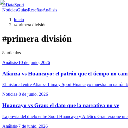
D
DataSport
Noticias
Guías
Reseñas
Análisis
Inicio
›
#primera división
#
primera división
8
artículos
Análisis
·
10 de junio, 2026
Alianza vs Huancayo: el patrón que el tiempo no cam
El historial entre Alianza Lima y Sport Huancayo muestra un patrón tá
Noticias
·
8 de junio, 2026
Huancayo vs Grau: el dato que la narrativa no ve
La previa del duelo entre Sport Huancayo y Atlético Grau expone una na
Análisis
·
7 de junio, 2026