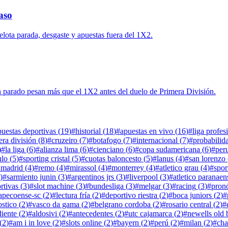
aso
lota parada, desgaste y apuestas fuera del 1X2.
ón parado pesan más que el 1X2 antes del duelo de Primera División.
puestas deportivas
(
19
)
#
historial
(
18
)
#
apuestas en vivo
(
16
)
#
liga profes
era división
(
8
)
#
cruzeiro
(
7
)
#
botafogo
(
7
)
#
internacional
(
7
)
#
probabilid
)
#
la liga
(
6
)
#
alianza lima
(
6
)
#
cienciano
(
6
)
#
copa sudamericana
(
6
)
#
per
ulo
(
5
)
#
sporting cristal
(
5
)
#
cuotas baloncesto
(
5
)
#
lanus
(
4
)
#
san lorenzo
 madrid
(
4
)
#
remo
(
4
)
#
mirassol
(
4
)
#
monterrey
(
4
)
#
atletico grau
(
4
)
#
spor
)
#
sarmiento junin
(
3
)
#
argentinos jrs
(
3
)
#
liverpool
(
3
)
#
atletico paranaen
rtivas
(
3
)
#
slot machine
(
3
)
#
bundesliga
(
3
)
#
melgar
(
3
)
#
racing
(
3
)
#
pronó
apecoense-sc
(
2
)
#
lectura fría
(
2
)
#
deportivo riestra
(
2
)
#
boca juniors
(
2
)
#
stico
(
2
)
#
vasco da gama
(
2
)
#
belgrano cordoba
(
2
)
#
rosario central
(
2
)
#
iente
(
2
)
#
aldosivi
(
2
)
#
antecedentes
(
2
)
#
utc cajamarca
(
2
)
#
newells old 
(
2
)
#
am i in love
(
2
)
#
slots online
(
2
)
#
bayern
(
2
)
#
perú
(
2
)
#
milan
(
2
)
#
cha