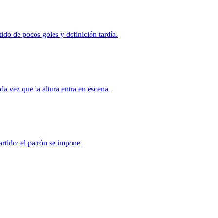
tido de pocos goles y definición tardía.
a vez que la altura entra en escena.
rtido: el patrón se impone.