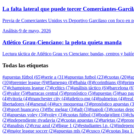
La falta lateral que puede torcer Comerciantes-Garcil
Previa de Comerciantes Unidos vs Deportivo Garcilaso con foco en pe
Análisis
·
9 de mayo, 2026
Atlético Grau-Cienciano: la pelota quieta manda
Lectura táctica de Atlético Grau vs Cienciano: bandas, centros y bal
Todas las etiquetas
#
apuestas fútbol
(
65
)
#
serie a
(
31
)
#
apuestas futbol
(
23
)
#
cuotas
(
20
)
#
a
(
10
)
#
premier league
(
9
)
#
flamengo
(
8
)
#
bahia
(
8
)
#
corinthians
(
8
)
#
prim
(
7
)
#
champions league
(
7
)
#
celtics
(
7
)
#
análisis táctico
(
6
)
#
barcelona
(
6
(
5
)
#
valor
(
5
)
#
barracas central
(
5
)
#
pronóstico
(
5
)
#
apuestas
(
5
)
#
sao pa
(
4
)
#
vitoria
(
4
)
#
manchester city
(
4
)
#
atletico-mg
(
4
)
#
palmeiras
(
4
)
#
real
libertadores
(
4
)
#
arsenal
(
4
)
#
ucv moquegua
(
3
)
#
pronóstico apuestas
(
3
(
3
)
#
sport huancayo
(
3
)
#
fbc melgar
(
3
)
#
adt
(
3
)
#
napoli
(
3
)
#
cuotas depo
(
3
)
#
apuestas voley
(
3
)
#
voley
(
3
)
#
cuotas fútbol
(
3
)
#
bodø/glimt
(
3
)
#
ch
(
2
)
#
independiente rivadavia
(
2
)
#
cuotas apuestas
(
2
)
#
tarjetas
(
2
)
#
prono
(
2
)
#
analisis
(
2
)
#
cruz azul
(
2
)
#
ligue 1
(
2
)
#
estudiantes l.p.
(
2
)
#
independ
(
2
)
#
major league soccer
(
2
)
#
apuestas mls
(
2
)
#
cusco
(
2
)
#
cuotas liga 1