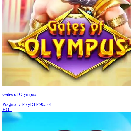
Gates of Olympus
Pragmatic Play
RTP
96.5
%
HOT