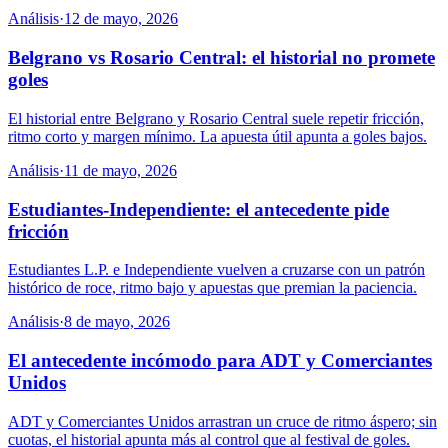
Análisis
·
12 de mayo, 2026
Belgrano vs Rosario Central: el historial no promete
goles
El historial entre Belgrano y Rosario Central suele repetir fricción,
ritmo corto y margen mínimo. La apuesta útil apunta a goles bajos.
Análisis
·
11 de mayo, 2026
Estudiantes-Independiente: el antecedente pide
fricción
Estudiantes L.P. e Independiente vuelven a cruzarse con un patrón
histórico de roce, ritmo bajo y apuestas que premian la paciencia.
Análisis
·
8 de mayo, 2026
El antecedente incómodo para ADT y Comerciantes
Unidos
ADT y Comerciantes Unidos arrastran un cruce de ritmo áspero; sin
cuotas, el historial apunta más al control que al festival de goles.