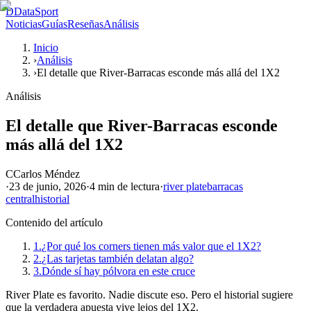
D
DataSport
Noticias
Guías
Reseñas
Análisis
Inicio
›
Análisis
›
El detalle que River-Barracas esconde más allá del 1X2
Análisis
El detalle que River-Barracas esconde
más allá del 1X2
C
Carlos Méndez
·
23 de junio, 2026
·
4 min
de lectura
·
river plate
barracas
central
historial
Contenido del artículo
1.
¿Por qué los corners tienen más valor que el 1X2?
2.
¿Las tarjetas también delatan algo?
3.
Dónde sí hay pólvora en este cruce
River Plate es favorito. Nadie discute eso. Pero el historial sugiere
que la verdadera apuesta vive lejos del 1X2.