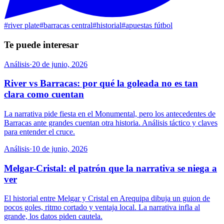
#
river plate
#
barracas central
#
historial
#
apuestas fútbol
Te puede interesar
Análisis
·
20 de junio, 2026
River vs Barracas: por qué la goleada no es tan
clara como cuentan
La narrativa pide fiesta en el Monumental, pero los antecedentes de
Barracas ante grandes cuentan otra historia. Análisis táctico y claves
para entender el cruce.
Análisis
·
10 de junio, 2026
Melgar-Cristal: el patrón que la narrativa se niega a
ver
El historial entre Melgar y Cristal en Arequipa dibuja un guion de
pocos goles, ritmo cortado y ventaja local. La narrativa infla al
grande, los datos piden cautela.