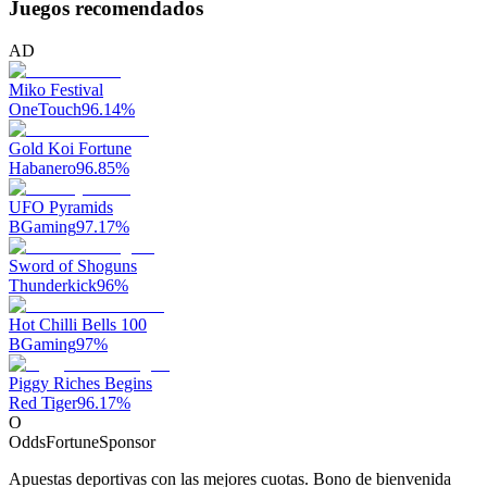
Juegos recomendados
AD
Miko Festival
OneTouch
96.14
%
Gold Koi Fortune
Habanero
96.85
%
UFO Pyramids
BGaming
97.17
%
Sword of Shoguns
Thunderkick
96
%
Hot Chilli Bells 100
BGaming
97
%
Piggy Riches Begins
Red Tiger
96.17
%
O
OddsFortune
Sponsor
Apuestas deportivas con las mejores cuotas. Bono de bienvenida