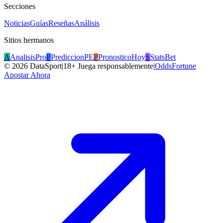
Secciones
Noticias
Guías
Reseñas
Análisis
Sitios hermanos
A
AnalisisPro
P
PrediccionPE
P
PronosticoHoy
S
StatsBet
©
2026
DataSport
|
18+ Juega responsablemente
|
OddsFortune
Apostar Ahora