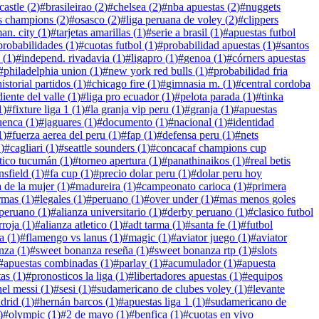
astle
(
2
)
#
brasileirao
(
2
)
#
chelsea
(
2
)
#
nba apuestas
(
2
)
#
nuggets
s champions
(
2
)
#
osasco
(
2
)
#
liga peruana de voley
(
2
)
#
clippers
an. city
(
1
)
#
tarjetas amarillas
(
1
)
#
serie a brasil
(
1
)
#
apuestas futbol
probabilidades
(
1
)
#
cuotas futbol
(
1
)
#
probabilidad apuestas
(
1
)
#
santos
(
1
)
#
independ. rivadavia
(
1
)
#
ligapro
(
1
)
#
genoa
(
1
)
#
córners apuestas
#
philadelphia union
(
1
)
#
new york red bulls
(
1
)
#
probabilidad fria
historial partidos
(
1
)
#
chicago fire
(
1
)
#
gimnasia m.
(
1
)
#
central cordoba
iente del valle
(
1
)
#
liga pro ecuador
(
1
)
#
pelota parada
(
1
)
#
tinka
1
)
#
fixture liga 1
(
1
)
#
la granja vip peru
(
1
)
#
granja
(
1
)
#
apuestas
uenca
(
1
)
#
jaguares
(
1
)
#
documento
(
1
)
#
nacional
(
1
)
#
identidad
1
)
#
fuerza aerea del peru
(
1
)
#
fap
(
1
)
#
defensa peru
(
1
)
#
nets
1
)
#
cagliari
(
1
)
#
seattle sounders
(
1
)
#
concacaf champions cup
ético tucumán
(
1
)
#
torneo apertura
(
1
)
#
panathinaikos
(
1
)
#
real betis
sfield
(
1
)
#
fa cup
(
1
)
#
precio dolar peru
(
1
)
#
dolar peru hoy
a de la mujer
(
1
)
#
madureira
(
1
)
#
campeonato carioca
(
1
)
#
primera
rmas
(
1
)
#
legales
(
1
)
#
peruano
(
1
)
#
over under
(
1
)
#
mas menos goles
 peruano
(
1
)
#
alianza universitario
(
1
)
#
derby peruano
(
1
)
#
clasico futbol
rroja
(
1
)
#
alianza atletico
(
1
)
#
adt tarma
(
1
)
#
santa fe
(
1
)
#
futbol
a
(
1
)
#
flamengo vs lanus
(
1
)
#
magic
(
1
)
#
aviator juego
(
1
)
#
aviator
nza
(
1
)
#
sweet bonanza reseña
(
1
)
#
sweet bonanza rtp
(
1
)
#
slots
#
apuestas combinadas
(
1
)
#
parlay
(
1
)
#
acumulador
(
1
)
#
apuesta
tas
(
1
)
#
pronosticos la liga
(
1
)
#
libertadores apuestas
(
1
)
#
equipos
nel messi
(
1
)
#
sesi
(
1
)
#
sudamericano de clubes voley
(
1
)
#
levante
adrid
(
1
)
#
hernán barcos
(
1
)
#
apuestas liga 1
(
1
)
#
sudamericano de
)
#
olympic
(
1
)
#
2 de mayo
(
1
)
#
benfica
(
1
)
#
cuotas en vivo