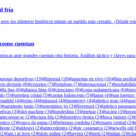
d fría
 pero los números históricos pintan un partido más cerrado. ¿Dónde está
a como cuentan
racas ante grandes cuentan otra historia. Análisis táctico y claves para
puestas deportivas
(
19
)
#
historial
(
18
)
#
apuestas en vivo
(
16
)
#
liga profes
era división
(
8
)
#
cruzeiro
(
7
)
#
botafogo
(
7
)
#
internacional
(
7
)
#
probabilid
)
#
la liga
(
6
)
#
alianza lima
(
6
)
#
cienciano
(
6
)
#
copa sudamericana
(
6
)
#
per
ulo
(
5
)
#
sporting cristal
(
5
)
#
cuotas baloncesto
(
5
)
#
lanus
(
4
)
#
san lorenzo
 madrid
(
4
)
#
remo
(
4
)
#
mirassol
(
4
)
#
monterrey
(
4
)
#
atletico grau
(
4
)
#
spor
)
#
sarmiento junin
(
3
)
#
argentinos jrs
(
3
)
#
liverpool
(
3
)
#
atletico paranaen
rtivas
(
3
)
#
slot machine
(
3
)
#
bundesliga
(
3
)
#
melgar
(
3
)
#
racing
(
3
)
#
pronó
apecoense-sc
(
2
)
#
lectura fría
(
2
)
#
deportivo riestra
(
2
)
#
boca juniors
(
2
)
#
stico
(
2
)
#
vasco da gama
(
2
)
#
belgrano cordoba
(
2
)
#
rosario central
(
2
)
#
iente
(
2
)
#
aldosivi
(
2
)
#
antecedentes
(
2
)
#
utc cajamarca
(
2
)
#
newells old 
(
2
)
#
am i in love
(
2
)
#
slots online
(
2
)
#
bayern
(
2
)
#
perú
(
2
)
#
milan
(
2
)
#
cha