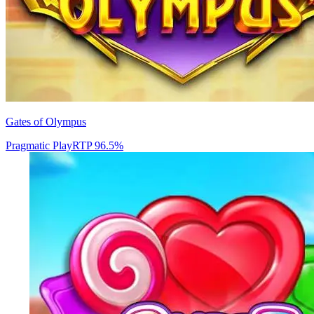
Gates of Olympus
Pragmatic Play
RTP
96.5
%