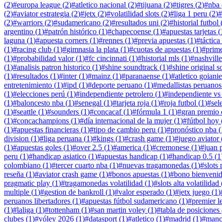
(
2
)
#
europa league
(
2
)
#
atletico nacional
(
2
)
#
tijuana
(
2
)
#
tigres
(
2
)
#
nba
(
2
)
#
aviator estrategia
(
2
)
#
jetx
(
2
)
#
volatilidad slots
(
2
)
#
liga 1 peru
(
2
)
#
(
2
)
#
warriors
(
2
)
#
sudamericano
(
2
)
#
resultados uni
(
2
)
#
historial futbol
argentino
(
1
)
#
patrón histórico
(
1
)
#
chapecoense
(
1
)
#
apuestas tarjetas
(
laguna
(
1
)
#
apuesta corners
(
1
)
#
rennes
(
1
)
#
previa apuestas
(
1
)
#
táctica
(
1
)
#
racing club
(
1
)
#
gimnasia la plata
(
1
)
#
cuotas de apuestas
(
1
)
#
prime
(
1
)
#
probabilidad valor
(
1
)
#
fc cincinnati
(
1
)
#
historial mls
(
1
)
#
nashville
(
1
)
#
analisis patron historico
(
1
)
#
shine soundtrack
(
1
)
#
shine original 
(
1
)
#
resultados
(
1
)
#
inter
(
1
)
#
mainz
(
1
)
#
paranaense
(
1
)
#
atletico goiani
entretenimiento
(
1
)
#
ipd
(
1
)
#
deporte peruano
(
1
)
#
medallistas peruanos
(
1
)
#
elecciones perú
(
1
)
#
independiente petrolero
(
1
)
#
independiente vs
(
1
)
#
baloncesto nba
(
1
)
#
senegal
(
1
)
#
tarjeta roja
(
1
)
#
roja futbol
(
1
)
#
sel
(
1
)
#
seattle
(
1
)
#
sounders
(
1
)
#
concacaf
(
1
)
#
fórmula 1
(
1
)
#
gran premio 
(
1
)
#
concachampions
(
1
)
#
día internacional de la mujer
(
1
)
#
fútbol hoy
(
1
)
#
apuestas financieras
(
1
)
#
tipo de cambio peru
(
1
)
#
pronóstico nba
(
division
(
1
)
#
liga peruana
(
1
)
#
kings
(
1
)
#
crash game
(
1
)
#
juego aviator
(
1
)
#
apuestas goles
(
1
)
#
over 2.5
(
1
)
#
america
(
1
)
#
cremonese
(
1
)
#
juan p
peru
(
1
)
#
handicap asiatico
(
1
)
#
apuestas handicap
(
1
)
#
handicap 0.5
(
1
colombiano
(
1
)
#
tercer cuarto nba
(
1
)
#
nuevas tragamonedas
(
1
)
#
slots
reseña
(
1
)
#
aviator crash game
(
1
)
#
bonos apuestas
(
1
)
#
bono bienveni
pragmatic play
(
1
)
#
tragamonedas volatilidad
(
1
)
#
slots alta volatilidad
multiple
(
1
)
#
gestion de bankroll
(
1
)
#
valor esperado
(
1
)
#
jetx juego
(
1
)
peruanos libertadores
(
1
)
#
apuestas fútbol sudamericano
(
1
)
#
premier l
(
1
)
#
laliga
(
1
)
#
tottenham
(
1
)
#
san martin voley
(
1
)
#
tabla de posiciones
clubes
(
1
)
#
vóley 2026
(
1
)
#
datasport
(
1
)
#
atletico
(
1
)
#
madrid
(
1
)
#
manc