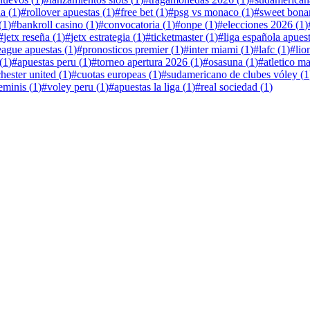
da
(
1
)
#
rollover apuestas
(
1
)
#
free bet
(
1
)
#
psg vs monaco
(
1
)
#
sweet bona
(
1
)
#
bankroll casino
(
1
)
#
convocatoria
(
1
)
#
onpe
(
1
)
#
elecciones 2026
(
1
)
#
jetx reseña
(
1
)
#
jetx estrategia
(
1
)
#
ticketmaster
(
1
)
#
liga española apues
eague apuestas
(
1
)
#
pronosticos premier
(
1
)
#
inter miami
(
1
)
#
lafc
(
1
)
#
lio
(
1
)
#
apuestas peru
(
1
)
#
torneo apertura 2026
(
1
)
#
osasuna
(
1
)
#
atletico m
hester united
(
1
)
#
cuotas europeas
(
1
)
#
sudamericano de clubes vóley
(
1
eminis
(
1
)
#
voley peru
(
1
)
#
apuestas la liga
(
1
)
#
real sociedad
(
1
)