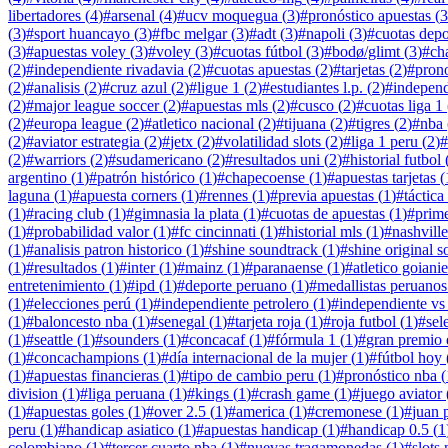
libertadores
(
4
)
#
arsenal
(
4
)
#
ucv moquegua
(
3
)
#
pronóstico apuestas
(
3
(
3
)
#
sport huancayo
(
3
)
#
fbc melgar
(
3
)
#
adt
(
3
)
#
napoli
(
3
)
#
cuotas depo
(
3
)
#
apuestas voley
(
3
)
#
voley
(
3
)
#
cuotas fútbol
(
3
)
#
bodø/glimt
(
3
)
#
ch
(
2
)
#
independiente rivadavia
(
2
)
#
cuotas apuestas
(
2
)
#
tarjetas
(
2
)
#
prono
(
2
)
#
analisis
(
2
)
#
cruz azul
(
2
)
#
ligue 1
(
2
)
#
estudiantes l.p.
(
2
)
#
independ
(
2
)
#
major league soccer
(
2
)
#
apuestas mls
(
2
)
#
cusco
(
2
)
#
cuotas liga 1
(
2
)
#
europa league
(
2
)
#
atletico nacional
(
2
)
#
tijuana
(
2
)
#
tigres
(
2
)
#
nba
(
2
)
#
aviator estrategia
(
2
)
#
jetx
(
2
)
#
volatilidad slots
(
2
)
#
liga 1 peru
(
2
)
#
(
2
)
#
warriors
(
2
)
#
sudamericano
(
2
)
#
resultados uni
(
2
)
#
historial futbol
argentino
(
1
)
#
patrón histórico
(
1
)
#
chapecoense
(
1
)
#
apuestas tarjetas
(
laguna
(
1
)
#
apuesta corners
(
1
)
#
rennes
(
1
)
#
previa apuestas
(
1
)
#
táctica
(
1
)
#
racing club
(
1
)
#
gimnasia la plata
(
1
)
#
cuotas de apuestas
(
1
)
#
prime
(
1
)
#
probabilidad valor
(
1
)
#
fc cincinnati
(
1
)
#
historial mls
(
1
)
#
nashville
(
1
)
#
analisis patron historico
(
1
)
#
shine soundtrack
(
1
)
#
shine original 
(
1
)
#
resultados
(
1
)
#
inter
(
1
)
#
mainz
(
1
)
#
paranaense
(
1
)
#
atletico goiani
entretenimiento
(
1
)
#
ipd
(
1
)
#
deporte peruano
(
1
)
#
medallistas peruanos
(
1
)
#
elecciones perú
(
1
)
#
independiente petrolero
(
1
)
#
independiente vs
(
1
)
#
baloncesto nba
(
1
)
#
senegal
(
1
)
#
tarjeta roja
(
1
)
#
roja futbol
(
1
)
#
sel
(
1
)
#
seattle
(
1
)
#
sounders
(
1
)
#
concacaf
(
1
)
#
fórmula 1
(
1
)
#
gran premio 
(
1
)
#
concachampions
(
1
)
#
día internacional de la mujer
(
1
)
#
fútbol hoy
(
1
)
#
apuestas financieras
(
1
)
#
tipo de cambio peru
(
1
)
#
pronóstico nba
(
division
(
1
)
#
liga peruana
(
1
)
#
kings
(
1
)
#
crash game
(
1
)
#
juego aviator
(
1
)
#
apuestas goles
(
1
)
#
over 2.5
(
1
)
#
america
(
1
)
#
cremonese
(
1
)
#
juan p
peru
(
1
)
#
handicap asiatico
(
1
)
#
apuestas handicap
(
1
)
#
handicap 0.5
(
1
colombiano
(
1
)
#
tercer cuarto nba
(
1
)
#
nuevas tragamonedas
(
1
)
#
slots