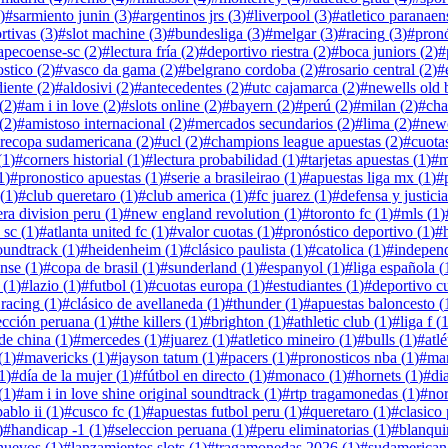
)
#
sarmiento junin
(
3
)
#
argentinos jrs
(
3
)
#
liverpool
(
3
)
#
atletico paranaen
rtivas
(
3
)
#
slot machine
(
3
)
#
bundesliga
(
3
)
#
melgar
(
3
)
#
racing
(
3
)
#
pronó
apecoense-sc
(
2
)
#
lectura fría
(
2
)
#
deportivo riestra
(
2
)
#
boca juniors
(
2
)
#
stico
(
2
)
#
vasco da gama
(
2
)
#
belgrano cordoba
(
2
)
#
rosario central
(
2
)
#
iente
(
2
)
#
aldosivi
(
2
)
#
antecedentes
(
2
)
#
utc cajamarca
(
2
)
#
newells old 
(
2
)
#
am i in love
(
2
)
#
slots online
(
2
)
#
bayern
(
2
)
#
perú
(
2
)
#
milan
(
2
)
#
cha
(
2
)
#
amistoso internacional
(
2
)
#
mercados secundarios
(
2
)
#
lima
(
2
)
#
newc
recopa sudamericana
(
2
)
#
ucl
(
2
)
#
champions league apuestas
(
2
)
#
cuota
(
1
)
#
corners historial
(
1
)
#
lectura probabilidad
(
1
)
#
tarjetas apuestas
(
1
)
#
m
1
)
#
pronostico apuestas
(
1
)
#
serie a brasileirao
(
1
)
#
apuestas liga mx
(
1
)
#
(
1
)
#
club queretaro
(
1
)
#
club america
(
1
)
#
fc juarez
(
1
)
#
defensa y justicia
ra division peru
(
1
)
#
new england revolution
(
1
)
#
toronto fc
(
1
)
#
mls
(
1
)
 sc
(
1
)
#
atlanta united fc
(
1
)
#
valor cuotas
(
1
)
#
pronóstico deportivo
(
1
)
#
soundtrack
(
1
)
#
heidenheim
(
1
)
#
clásico paulista
(
1
)
#
catolica
(
1
)
#
independ
ense
(
1
)
#
copa de brasil
(
1
)
#
sunderland
(
1
)
#
espanyol
(
1
)
#
liga española
(
(
1
)
#
lazio
(
1
)
#
futbol
(
1
)
#
cuotas europa
(
1
)
#
estudiantes
(
1
)
#
deportivo c
 racing
(
1
)
#
clásico de avellaneda
(
1
)
#
thunder
(
1
)
#
apuestas baloncesto
(
ección peruana
(
1
)
#
the killers
(
1
)
#
brighton
(
1
)
#
athletic club
(
1
)
#
liga f
(
de china
(
1
)
#
mercedes
(
1
)
#
juarez
(
1
)
#
atletico mineiro
(
1
)
#
bulls
(
1
)
#
atl
(
1
)
#
mavericks
(
1
)
#
jayson tatum
(
1
)
#
pacers
(
1
)
#
pronosticos nba
(
1
)
#
man
1
)
#
día de la mujer
(
1
)
#
fútbol en directo
(
1
)
#
monaco
(
1
)
#
hornets
(
1
)
#
di
(
1
)
#
am i in love shine original soundtrack
(
1
)
#
rtp tragamonedas
(
1
)
#
no
ablo ii
(
1
)
#
cusco fc
(
1
)
#
apuestas futbol peru
(
1
)
#
queretaro
(
1
)
#
clasico
)
#
handicap -1
(
1
)
#
seleccion peruana
(
1
)
#
peru eliminatorias
(
1
)
#
blanqui
 nuevos
(
1
)
#
lanzamientos slots
(
1
)
#
tragamonedas 2026
(
1
)
#
sudamerican