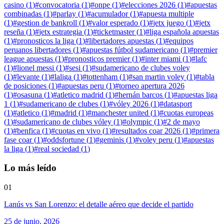
casino
(
1
)
#
convocatoria
(
1
)
#
onpe
(
1
)
#
elecciones 2026
(
1
)
#
apuestas
combinadas
(
1
)
#
parlay
(
1
)
#
acumulador
(
1
)
#
apuesta multiple
(
1
)
#
gestion de bankroll
(
1
)
#
valor esperado
(
1
)
#
jetx juego
(
1
)
#
jetx
reseña
(
1
)
#
jetx estrategia
(
1
)
#
ticketmaster
(
1
)
#
liga española apuestas
(
1
)
#
pronosticos la liga
(
1
)
#
libertadores apuestas
(
1
)
#
equipos
peruanos libertadores
(
1
)
#
apuestas fútbol sudamericano
(
1
)
#
premier
league apuestas
(
1
)
#
pronosticos premier
(
1
)
#
inter miami
(
1
)
#
lafc
(
1
)
#
lionel messi
(
1
)
#
sesi
(
1
)
#
sudamericano de clubes voley
(
1
)
#
levante
(
1
)
#
laliga
(
1
)
#
tottenham
(
1
)
#
san martin voley
(
1
)
#
tabla
de posiciones
(
1
)
#
apuestas peru
(
1
)
#
torneo apertura 2026
(
1
)
#
osasuna
(
1
)
#
atletico madrid
(
1
)
#
hernán barcos
(
1
)
#
apuestas liga
1
(
1
)
#
sudamericano de clubes
(
1
)
#
vóley 2026
(
1
)
#
datasport
(
1
)
#
atletico
(
1
)
#
madrid
(
1
)
#
manchester united
(
1
)
#
cuotas europeas
(
1
)
#
sudamericano de clubes vóley
(
1
)
#
olympic
(
1
)
#
2 de mayo
(
1
)
#
benfica
(
1
)
#
cuotas en vivo
(
1
)
#
resultados coar 2026
(
1
)
#
primera
fase coar
(
1
)
#
oddsfortune
(
1
)
#
geminis
(
1
)
#
voley peru
(
1
)
#
apuestas
la liga
(
1
)
#
real sociedad
(
1
)
Lo más leído
01
Lanús vs San Lorenzo: el detalle aéreo que decide el partido
25 de junio, 2026