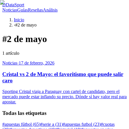
D
DataSport
Noticias
Guías
Reseñas
Análisis
Inicio
›
#2 de mayo
#
2 de mayo
1
artículo
Noticias
·
17 de febrero, 2026
Cristal vs 2 de Mayo: el favoritismo que puede salir
caro
Sporting Cristal viaja a Paraguay con cartel de candidato, pero el
mercado puede estar inflando su precio. Dónde sí hay valor real para
apostar.
Todas las etiquetas
#
apuestas fútbol
(
65
)
#
serie a
(
31
)
#
apuestas futbol
(
23
)
#
cuotas