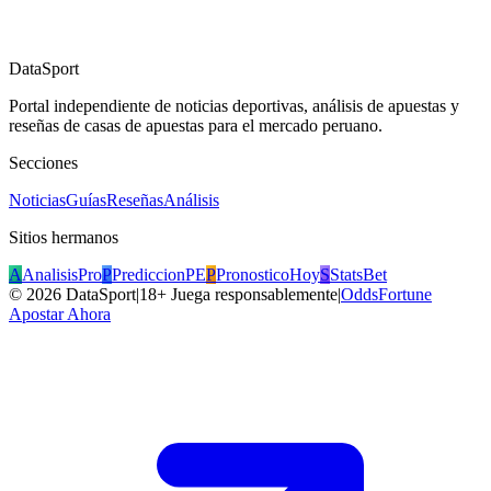
DataSport
Portal independiente de noticias deportivas, análisis de apuestas y
reseñas de casas de apuestas para el mercado peruano.
Secciones
Noticias
Guías
Reseñas
Análisis
Sitios hermanos
A
AnalisisPro
P
PrediccionPE
P
PronosticoHoy
S
StatsBet
©
2026
DataSport
|
18+ Juega responsablemente
|
OddsFortune
Apostar Ahora