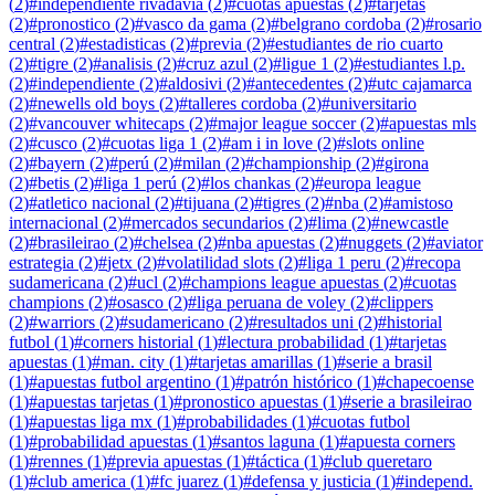
(
2
)
#
independiente rivadavia
(
2
)
#
cuotas apuestas
(
2
)
#
tarjetas
(
2
)
#
pronostico
(
2
)
#
vasco da gama
(
2
)
#
belgrano cordoba
(
2
)
#
rosario
central
(
2
)
#
estadisticas
(
2
)
#
previa
(
2
)
#
estudiantes de rio cuarto
(
2
)
#
tigre
(
2
)
#
analisis
(
2
)
#
cruz azul
(
2
)
#
ligue 1
(
2
)
#
estudiantes l.p.
(
2
)
#
independiente
(
2
)
#
aldosivi
(
2
)
#
antecedentes
(
2
)
#
utc cajamarca
(
2
)
#
newells old boys
(
2
)
#
talleres cordoba
(
2
)
#
universitario
(
2
)
#
vancouver whitecaps
(
2
)
#
major league soccer
(
2
)
#
apuestas mls
(
2
)
#
cusco
(
2
)
#
cuotas liga 1
(
2
)
#
am i in love
(
2
)
#
slots online
(
2
)
#
bayern
(
2
)
#
perú
(
2
)
#
milan
(
2
)
#
championship
(
2
)
#
girona
(
2
)
#
betis
(
2
)
#
liga 1 perú
(
2
)
#
los chankas
(
2
)
#
europa league
(
2
)
#
atletico nacional
(
2
)
#
tijuana
(
2
)
#
tigres
(
2
)
#
nba
(
2
)
#
amistoso
internacional
(
2
)
#
mercados secundarios
(
2
)
#
lima
(
2
)
#
newcastle
(
2
)
#
brasileirao
(
2
)
#
chelsea
(
2
)
#
nba apuestas
(
2
)
#
nuggets
(
2
)
#
aviator
estrategia
(
2
)
#
jetx
(
2
)
#
volatilidad slots
(
2
)
#
liga 1 peru
(
2
)
#
recopa
sudamericana
(
2
)
#
ucl
(
2
)
#
champions league apuestas
(
2
)
#
cuotas
champions
(
2
)
#
osasco
(
2
)
#
liga peruana de voley
(
2
)
#
clippers
(
2
)
#
warriors
(
2
)
#
sudamericano
(
2
)
#
resultados uni
(
2
)
#
historial
futbol
(
1
)
#
corners historial
(
1
)
#
lectura probabilidad
(
1
)
#
tarjetas
apuestas
(
1
)
#
man. city
(
1
)
#
tarjetas amarillas
(
1
)
#
serie a brasil
(
1
)
#
apuestas futbol argentino
(
1
)
#
patrón histórico
(
1
)
#
chapecoense
(
1
)
#
apuestas tarjetas
(
1
)
#
pronostico apuestas
(
1
)
#
serie a brasileirao
(
1
)
#
apuestas liga mx
(
1
)
#
probabilidades
(
1
)
#
cuotas futbol
(
1
)
#
probabilidad apuestas
(
1
)
#
santos laguna
(
1
)
#
apuesta corners
(
1
)
#
rennes
(
1
)
#
previa apuestas
(
1
)
#
táctica
(
1
)
#
club queretaro
(
1
)
#
club america
(
1
)
#
fc juarez
(
1
)
#
defensa y justicia
(
1
)
#
independ.