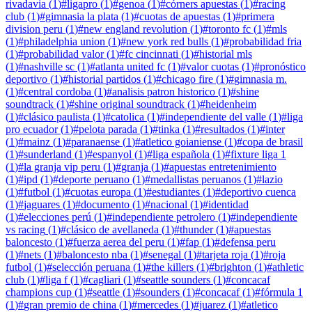
rivadavia
(
1
)
#
ligapro
(
1
)
#
genoa
(
1
)
#
córners apuestas
(
1
)
#
racing
club
(
1
)
#
gimnasia la plata
(
1
)
#
cuotas de apuestas
(
1
)
#
primera
division peru
(
1
)
#
new england revolution
(
1
)
#
toronto fc
(
1
)
#
mls
(
1
)
#
philadelphia union
(
1
)
#
new york red bulls
(
1
)
#
probabilidad fria
(
1
)
#
probabilidad valor
(
1
)
#
fc cincinnati
(
1
)
#
historial mls
(
1
)
#
nashville sc
(
1
)
#
atlanta united fc
(
1
)
#
valor cuotas
(
1
)
#
pronóstico
deportivo
(
1
)
#
historial partidos
(
1
)
#
chicago fire
(
1
)
#
gimnasia m.
(
1
)
#
central cordoba
(
1
)
#
analisis patron historico
(
1
)
#
shine
soundtrack
(
1
)
#
shine original soundtrack
(
1
)
#
heidenheim
(
1
)
#
clásico paulista
(
1
)
#
catolica
(
1
)
#
independiente del valle
(
1
)
#
liga
pro ecuador
(
1
)
#
pelota parada
(
1
)
#
tinka
(
1
)
#
resultados
(
1
)
#
inter
(
1
)
#
mainz
(
1
)
#
paranaense
(
1
)
#
atletico goianiense
(
1
)
#
copa de brasil
(
1
)
#
sunderland
(
1
)
#
espanyol
(
1
)
#
liga española
(
1
)
#
fixture liga 1
(
1
)
#
la granja vip peru
(
1
)
#
granja
(
1
)
#
apuestas entretenimiento
(
1
)
#
ipd
(
1
)
#
deporte peruano
(
1
)
#
medallistas peruanos
(
1
)
#
lazio
(
1
)
#
futbol
(
1
)
#
cuotas europa
(
1
)
#
estudiantes
(
1
)
#
deportivo cuenca
(
1
)
#
jaguares
(
1
)
#
documento
(
1
)
#
nacional
(
1
)
#
identidad
(
1
)
#
elecciones perú
(
1
)
#
independiente petrolero
(
1
)
#
independiente
vs racing
(
1
)
#
clásico de avellaneda
(
1
)
#
thunder
(
1
)
#
apuestas
baloncesto
(
1
)
#
fuerza aerea del peru
(
1
)
#
fap
(
1
)
#
defensa peru
(
1
)
#
nets
(
1
)
#
baloncesto nba
(
1
)
#
senegal
(
1
)
#
tarjeta roja
(
1
)
#
roja
futbol
(
1
)
#
selección peruana
(
1
)
#
the killers
(
1
)
#
brighton
(
1
)
#
athletic
club
(
1
)
#
liga f
(
1
)
#
cagliari
(
1
)
#
seattle sounders
(
1
)
#
concacaf
champions cup
(
1
)
#
seattle
(
1
)
#
sounders
(
1
)
#
concacaf
(
1
)
#
fórmula 1
(
1
)
#
gran premio de china
(
1
)
#
mercedes
(
1
)
#
juarez
(
1
)
#
atletico