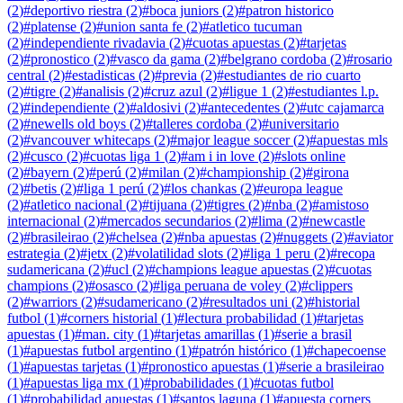
(
2
)
#
deportivo riestra
(
2
)
#
boca juniors
(
2
)
#
patron historico
(
2
)
#
platense
(
2
)
#
union santa fe
(
2
)
#
atletico tucuman
(
2
)
#
independiente rivadavia
(
2
)
#
cuotas apuestas
(
2
)
#
tarjetas
(
2
)
#
pronostico
(
2
)
#
vasco da gama
(
2
)
#
belgrano cordoba
(
2
)
#
rosario
central
(
2
)
#
estadisticas
(
2
)
#
previa
(
2
)
#
estudiantes de rio cuarto
(
2
)
#
tigre
(
2
)
#
analisis
(
2
)
#
cruz azul
(
2
)
#
ligue 1
(
2
)
#
estudiantes l.p.
(
2
)
#
independiente
(
2
)
#
aldosivi
(
2
)
#
antecedentes
(
2
)
#
utc cajamarca
(
2
)
#
newells old boys
(
2
)
#
talleres cordoba
(
2
)
#
universitario
(
2
)
#
vancouver whitecaps
(
2
)
#
major league soccer
(
2
)
#
apuestas mls
(
2
)
#
cusco
(
2
)
#
cuotas liga 1
(
2
)
#
am i in love
(
2
)
#
slots online
(
2
)
#
bayern
(
2
)
#
perú
(
2
)
#
milan
(
2
)
#
championship
(
2
)
#
girona
(
2
)
#
betis
(
2
)
#
liga 1 perú
(
2
)
#
los chankas
(
2
)
#
europa league
(
2
)
#
atletico nacional
(
2
)
#
tijuana
(
2
)
#
tigres
(
2
)
#
nba
(
2
)
#
amistoso
internacional
(
2
)
#
mercados secundarios
(
2
)
#
lima
(
2
)
#
newcastle
(
2
)
#
brasileirao
(
2
)
#
chelsea
(
2
)
#
nba apuestas
(
2
)
#
nuggets
(
2
)
#
aviator
estrategia
(
2
)
#
jetx
(
2
)
#
volatilidad slots
(
2
)
#
liga 1 peru
(
2
)
#
recopa
sudamericana
(
2
)
#
ucl
(
2
)
#
champions league apuestas
(
2
)
#
cuotas
champions
(
2
)
#
osasco
(
2
)
#
liga peruana de voley
(
2
)
#
clippers
(
2
)
#
warriors
(
2
)
#
sudamericano
(
2
)
#
resultados uni
(
2
)
#
historial
futbol
(
1
)
#
corners historial
(
1
)
#
lectura probabilidad
(
1
)
#
tarjetas
apuestas
(
1
)
#
man. city
(
1
)
#
tarjetas amarillas
(
1
)
#
serie a brasil
(
1
)
#
apuestas futbol argentino
(
1
)
#
patrón histórico
(
1
)
#
chapecoense
(
1
)
#
apuestas tarjetas
(
1
)
#
pronostico apuestas
(
1
)
#
serie a brasileirao
(
1
)
#
apuestas liga mx
(
1
)
#
probabilidades
(
1
)
#
cuotas futbol
(
1
)
#
probabilidad apuestas
(
1
)
#
santos laguna
(
1
)
#
apuesta corners