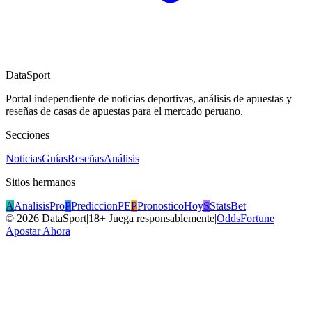
DataSport
Portal independiente de noticias deportivas, análisis de apuestas y
reseñas de casas de apuestas para el mercado peruano.
Secciones
Noticias
Guías
Reseñas
Análisis
Sitios hermanos
A
AnalisisPro
P
PrediccionPE
P
PronosticoHoy
S
StatsBet
©
2026
DataSport
|
18+ Juega responsablemente
|
OddsFortune
Apostar Ahora