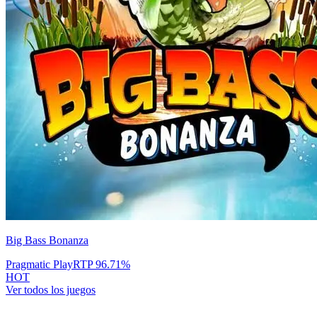
Big Bass Bonanza
Pragmatic Play
RTP
96.71
%
HOT
Ver todos los juegos