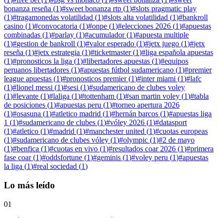
bonanza reseña
(
1
)
#
sweet bonanza rtp
(
1
)
#
slots pragmatic play
(
1
)
#
tragamonedas volatilidad
(
1
)
#
slots alta volatilidad
(
1
)
#
bankroll
casino
(
1
)
#
convocatoria
(
1
)
#
onpe
(
1
)
#
elecciones 2026
(
1
)
#
apuestas
combinadas
(
1
)
#
parlay
(
1
)
#
acumulador
(
1
)
#
apuesta multiple
(
1
)
#
gestion de bankroll
(
1
)
#
valor esperado
(
1
)
#
jetx juego
(
1
)
#
jetx
reseña
(
1
)
#
jetx estrategia
(
1
)
#
ticketmaster
(
1
)
#
liga española apuestas
(
1
)
#
pronosticos la liga
(
1
)
#
libertadores apuestas
(
1
)
#
equipos
peruanos libertadores
(
1
)
#
apuestas fútbol sudamericano
(
1
)
#
premier
league apuestas
(
1
)
#
pronosticos premier
(
1
)
#
inter miami
(
1
)
#
lafc
(
1
)
#
lionel messi
(
1
)
#
sesi
(
1
)
#
sudamericano de clubes voley
(
1
)
#
levante
(
1
)
#
laliga
(
1
)
#
tottenham
(
1
)
#
san martin voley
(
1
)
#
tabla
de posiciones
(
1
)
#
apuestas peru
(
1
)
#
torneo apertura 2026
(
1
)
#
osasuna
(
1
)
#
atletico madrid
(
1
)
#
hernán barcos
(
1
)
#
apuestas liga
1
(
1
)
#
sudamericano de clubes
(
1
)
#
vóley 2026
(
1
)
#
datasport
(
1
)
#
atletico
(
1
)
#
madrid
(
1
)
#
manchester united
(
1
)
#
cuotas europeas
(
1
)
#
sudamericano de clubes vóley
(
1
)
#
olympic
(
1
)
#
2 de mayo
(
1
)
#
benfica
(
1
)
#
cuotas en vivo
(
1
)
#
resultados coar 2026
(
1
)
#
primera
fase coar
(
1
)
#
oddsfortune
(
1
)
#
geminis
(
1
)
#
voley peru
(
1
)
#
apuestas
la liga
(
1
)
#
real sociedad
(
1
)
Lo más leído
01