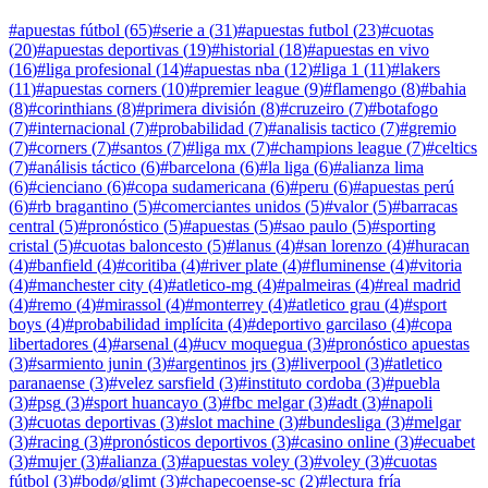
#
apuestas fútbol
(
65
)
#
serie a
(
31
)
#
apuestas futbol
(
23
)
#
cuotas
(
20
)
#
apuestas deportivas
(
19
)
#
historial
(
18
)
#
apuestas en vivo
(
16
)
#
liga profesional
(
14
)
#
apuestas nba
(
12
)
#
liga 1
(
11
)
#
lakers
(
11
)
#
apuestas corners
(
10
)
#
premier league
(
9
)
#
flamengo
(
8
)
#
bahia
(
8
)
#
corinthians
(
8
)
#
primera división
(
8
)
#
cruzeiro
(
7
)
#
botafogo
(
7
)
#
internacional
(
7
)
#
probabilidad
(
7
)
#
analisis tactico
(
7
)
#
gremio
(
7
)
#
corners
(
7
)
#
santos
(
7
)
#
liga mx
(
7
)
#
champions league
(
7
)
#
celtics
(
7
)
#
análisis táctico
(
6
)
#
barcelona
(
6
)
#
la liga
(
6
)
#
alianza lima
(
6
)
#
cienciano
(
6
)
#
copa sudamericana
(
6
)
#
peru
(
6
)
#
apuestas perú
(
6
)
#
rb bragantino
(
5
)
#
comerciantes unidos
(
5
)
#
valor
(
5
)
#
barracas
central
(
5
)
#
pronóstico
(
5
)
#
apuestas
(
5
)
#
sao paulo
(
5
)
#
sporting
cristal
(
5
)
#
cuotas baloncesto
(
5
)
#
lanus
(
4
)
#
san lorenzo
(
4
)
#
huracan
(
4
)
#
banfield
(
4
)
#
coritiba
(
4
)
#
river plate
(
4
)
#
fluminense
(
4
)
#
vitoria
(
4
)
#
manchester city
(
4
)
#
atletico-mg
(
4
)
#
palmeiras
(
4
)
#
real madrid
(
4
)
#
remo
(
4
)
#
mirassol
(
4
)
#
monterrey
(
4
)
#
atletico grau
(
4
)
#
sport
boys
(
4
)
#
probabilidad implícita
(
4
)
#
deportivo garcilaso
(
4
)
#
copa
libertadores
(
4
)
#
arsenal
(
4
)
#
ucv moquegua
(
3
)
#
pronóstico apuestas
(
3
)
#
sarmiento junin
(
3
)
#
argentinos jrs
(
3
)
#
liverpool
(
3
)
#
atletico
paranaense
(
3
)
#
velez sarsfield
(
3
)
#
instituto cordoba
(
3
)
#
puebla
(
3
)
#
psg
(
3
)
#
sport huancayo
(
3
)
#
fbc melgar
(
3
)
#
adt
(
3
)
#
napoli
(
3
)
#
cuotas deportivas
(
3
)
#
slot machine
(
3
)
#
bundesliga
(
3
)
#
melgar
(
3
)
#
racing
(
3
)
#
pronósticos deportivos
(
3
)
#
casino online
(
3
)
#
ecuabet
(
3
)
#
mujer
(
3
)
#
alianza
(
3
)
#
apuestas voley
(
3
)
#
voley
(
3
)
#
cuotas
fútbol
(
3
)
#
bodø/glimt
(
3
)
#
chapecoense-sc
(
2
)
#
lectura fría