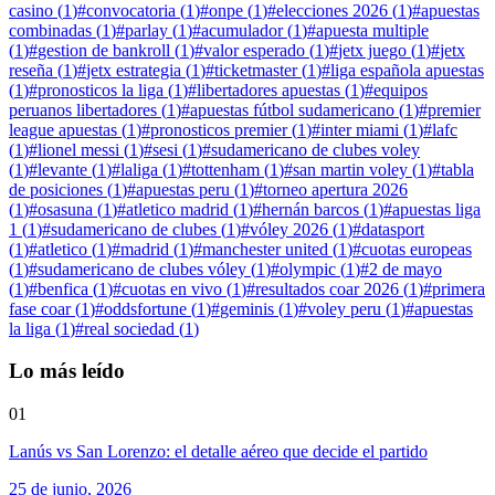
casino
(
1
)
#
convocatoria
(
1
)
#
onpe
(
1
)
#
elecciones 2026
(
1
)
#
apuestas
combinadas
(
1
)
#
parlay
(
1
)
#
acumulador
(
1
)
#
apuesta multiple
(
1
)
#
gestion de bankroll
(
1
)
#
valor esperado
(
1
)
#
jetx juego
(
1
)
#
jetx
reseña
(
1
)
#
jetx estrategia
(
1
)
#
ticketmaster
(
1
)
#
liga española apuestas
(
1
)
#
pronosticos la liga
(
1
)
#
libertadores apuestas
(
1
)
#
equipos
peruanos libertadores
(
1
)
#
apuestas fútbol sudamericano
(
1
)
#
premier
league apuestas
(
1
)
#
pronosticos premier
(
1
)
#
inter miami
(
1
)
#
lafc
(
1
)
#
lionel messi
(
1
)
#
sesi
(
1
)
#
sudamericano de clubes voley
(
1
)
#
levante
(
1
)
#
laliga
(
1
)
#
tottenham
(
1
)
#
san martin voley
(
1
)
#
tabla
de posiciones
(
1
)
#
apuestas peru
(
1
)
#
torneo apertura 2026
(
1
)
#
osasuna
(
1
)
#
atletico madrid
(
1
)
#
hernán barcos
(
1
)
#
apuestas liga
1
(
1
)
#
sudamericano de clubes
(
1
)
#
vóley 2026
(
1
)
#
datasport
(
1
)
#
atletico
(
1
)
#
madrid
(
1
)
#
manchester united
(
1
)
#
cuotas europeas
(
1
)
#
sudamericano de clubes vóley
(
1
)
#
olympic
(
1
)
#
2 de mayo
(
1
)
#
benfica
(
1
)
#
cuotas en vivo
(
1
)
#
resultados coar 2026
(
1
)
#
primera
fase coar
(
1
)
#
oddsfortune
(
1
)
#
geminis
(
1
)
#
voley peru
(
1
)
#
apuestas
la liga
(
1
)
#
real sociedad
(
1
)
Lo más leído
01
Lanús vs San Lorenzo: el detalle aéreo que decide el partido
25 de junio, 2026