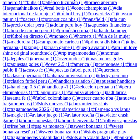
mineiro
(
1
)
#
bulls
(
1
)
#
atlético tucumán
(
1
)
#
torneo apertura
(
1
)
#
panathinaikos
(
1
)
#
real betis
(
1
)
#
concachampions
(
1
)
#
día
internacional de la mujer
(
1
)
#
fútbol hoy
(
1
)
#
mavericks
(
1
)
#
jayson
tatum
(
1
)
#
pacers
(
1
)
#
pronosticos nba
(
1
)
#
mansfield
(
1
)
#
fa cup
(
1
)
#
precio dolar peru
(
1
)
#
dolar peru hoy
(
1
)
#
apuestas financieras
(
1
)
#
tipo de cambio peru
(
1
)
#
pronóstico nba
(
1
)
#
día de la mujer
(
1
)
#
fútbol en directo
(
1
)
#
monaco
(
1
)
#
hornets
(
1
)
#
dia de la mujer
(
1
)
#
madureira
(
1
)
#
campeonato carioca
(
1
)
#
primera division
(
1
)
#
liga
peruana
(
1
)
#
kings
(
1
)
#
crash game
(
1
)
#
juego aviator
(
1
)
#
am i in love
shine original soundtrack
(
1
)
#
rtp tragamonedas
(
1
)
#
normas
(
1
)
#
legales
(
1
)
#
peruano
(
1
)
#
over under
(
1
)
#
mas menos goles
(
1
)
#
apuestas goles
(
1
)
#
over 2.5
(
1
)
#
america
(
1
)
#
cremonese
(
1
)
#
juan
pablo ii
(
1
)
#
cusco fc
(
1
)
#
apuestas futbol peru
(
1
)
#
queretaro
(
1
)
#
clasico peruano
(
1
)
#
alianza universitario
(
1
)
#
derby peruano
(
1
)
#
clasico futbol peru
(
1
)
#
handicap asiatico
(
1
)
#
apuestas handicap
(
1
)
#
handicap 0.5
(
1
)
#
handicap -1
(
1
)
#
seleccion peruana
(
1
)
#
peru
eliminatorias
(
1
)
#
blanquirroja
(
1
)
#
alianza atletico
(
1
)
#
adt tarma
(
1
)
#
santa fe
(
1
)
#
futbol colombiano
(
1
)
#
tercer cuarto nba
(
1
)
#
nuevas
tragamonedas
(
1
)
#
slots nuevos
(
1
)
#
lanzamientos slots
(
1
)
#
tragamonedas 2026
(
1
)
#
sudamericana
(
1
)
#
flamengo vs lanus
(
1
)
#
magic
(
1
)
#
aviator juego
(
1
)
#
aviator reseña
(
1
)
#
aviator crash
game
(
1
)
#
bonos apuestas
(
1
)
#
bono bienvenida
(
1
)
#
rollover apuestas
(
1
)
#
free bet
(
1
)
#
psg vs monaco
(
1
)
#
sweet bonanza
(
1
)
#
sweet
bonanza reseña
(
1
)
#
sweet bonanza rtp
(
1
)
#
slots pragmatic play
(
1
)
#
tragamonedas volatilidad
(
1
)
#
slots alta volatilidad
(
1
)
#
bankroll