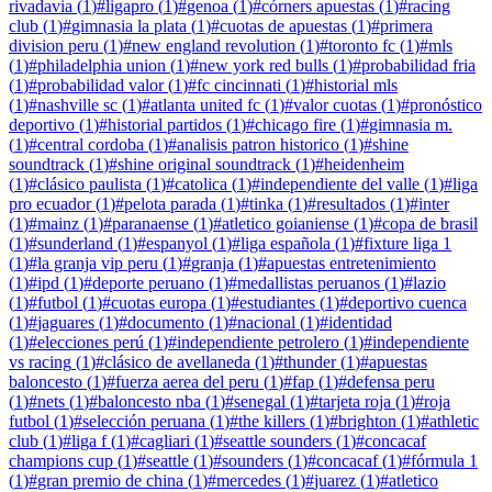
rivadavia
(
1
)
#
ligapro
(
1
)
#
genoa
(
1
)
#
córners apuestas
(
1
)
#
racing
club
(
1
)
#
gimnasia la plata
(
1
)
#
cuotas de apuestas
(
1
)
#
primera
division peru
(
1
)
#
new england revolution
(
1
)
#
toronto fc
(
1
)
#
mls
(
1
)
#
philadelphia union
(
1
)
#
new york red bulls
(
1
)
#
probabilidad fria
(
1
)
#
probabilidad valor
(
1
)
#
fc cincinnati
(
1
)
#
historial mls
(
1
)
#
nashville sc
(
1
)
#
atlanta united fc
(
1
)
#
valor cuotas
(
1
)
#
pronóstico
deportivo
(
1
)
#
historial partidos
(
1
)
#
chicago fire
(
1
)
#
gimnasia m.
(
1
)
#
central cordoba
(
1
)
#
analisis patron historico
(
1
)
#
shine
soundtrack
(
1
)
#
shine original soundtrack
(
1
)
#
heidenheim
(
1
)
#
clásico paulista
(
1
)
#
catolica
(
1
)
#
independiente del valle
(
1
)
#
liga
pro ecuador
(
1
)
#
pelota parada
(
1
)
#
tinka
(
1
)
#
resultados
(
1
)
#
inter
(
1
)
#
mainz
(
1
)
#
paranaense
(
1
)
#
atletico goianiense
(
1
)
#
copa de brasil
(
1
)
#
sunderland
(
1
)
#
espanyol
(
1
)
#
liga española
(
1
)
#
fixture liga 1
(
1
)
#
la granja vip peru
(
1
)
#
granja
(
1
)
#
apuestas entretenimiento
(
1
)
#
ipd
(
1
)
#
deporte peruano
(
1
)
#
medallistas peruanos
(
1
)
#
lazio
(
1
)
#
futbol
(
1
)
#
cuotas europa
(
1
)
#
estudiantes
(
1
)
#
deportivo cuenca
(
1
)
#
jaguares
(
1
)
#
documento
(
1
)
#
nacional
(
1
)
#
identidad
(
1
)
#
elecciones perú
(
1
)
#
independiente petrolero
(
1
)
#
independiente
vs racing
(
1
)
#
clásico de avellaneda
(
1
)
#
thunder
(
1
)
#
apuestas
baloncesto
(
1
)
#
fuerza aerea del peru
(
1
)
#
fap
(
1
)
#
defensa peru
(
1
)
#
nets
(
1
)
#
baloncesto nba
(
1
)
#
senegal
(
1
)
#
tarjeta roja
(
1
)
#
roja
futbol
(
1
)
#
selección peruana
(
1
)
#
the killers
(
1
)
#
brighton
(
1
)
#
athletic
club
(
1
)
#
liga f
(
1
)
#
cagliari
(
1
)
#
seattle sounders
(
1
)
#
concacaf
champions cup
(
1
)
#
seattle
(
1
)
#
sounders
(
1
)
#
concacaf
(
1
)
#
fórmula 1
(
1
)
#
gran premio de china
(
1
)
#
mercedes
(
1
)
#
juarez
(
1
)
#
atletico