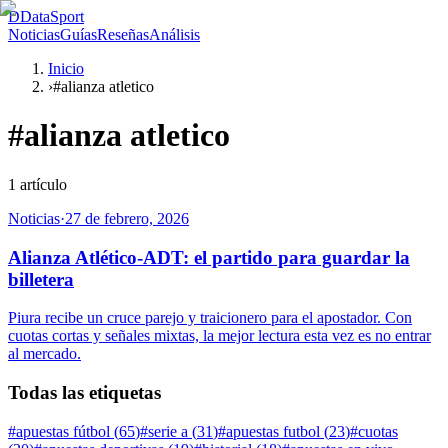
D
DataSport
Noticias
Guías
Reseñas
Análisis
Inicio
›
#alianza atletico
#
alianza atletico
1
artículo
Noticias
·
27 de febrero, 2026
Alianza Atlético-ADT: el partido para guardar la
billetera
Piura recibe un cruce parejo y traicionero para el apostador. Con
cuotas cortas y señales mixtas, la mejor lectura esta vez es no entrar
al mercado.
Todas las etiquetas
#
apuestas fútbol
(
65
)
#
serie a
(
31
)
#
apuestas futbol
(
23
)
#
cuotas