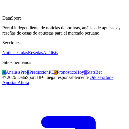
DataSport
Portal independiente de noticias deportivas, análisis de apuestas y
reseñas de casas de apuestas para el mercado peruano.
Secciones
Noticias
Guías
Reseñas
Análisis
Sitios hermanos
A
AnalisisPro
P
PrediccionPE
P
PronosticoHoy
S
StatsBet
©
2026
DataSport
|
18+ Juega responsablemente
|
OddsFortune
Apostar Ahora