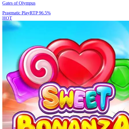
Gates of Olympus
Pragmatic Play
RTP
96.5
%
HOT