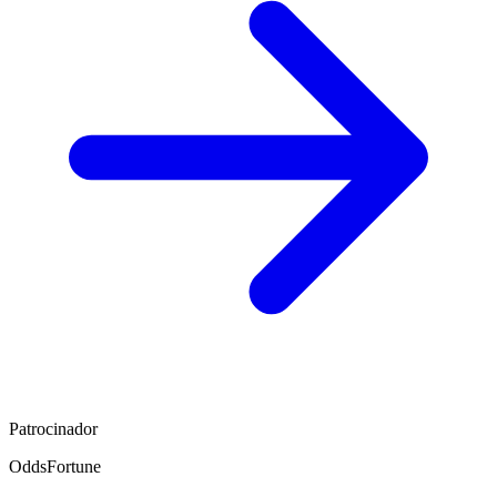
Patrocinador
OddsFortune