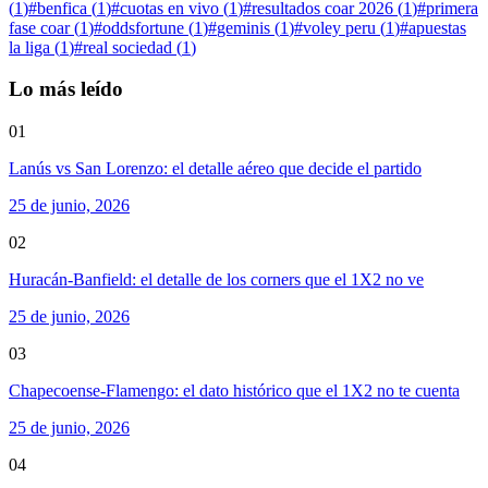
(
1
)
#
benfica
(
1
)
#
cuotas en vivo
(
1
)
#
resultados coar 2026
(
1
)
#
primera
fase coar
(
1
)
#
oddsfortune
(
1
)
#
geminis
(
1
)
#
voley peru
(
1
)
#
apuestas
la liga
(
1
)
#
real sociedad
(
1
)
Lo más leído
01
Lanús vs San Lorenzo: el detalle aéreo que decide el partido
25 de junio, 2026
02
Huracán-Banfield: el detalle de los corners que el 1X2 no ve
25 de junio, 2026
03
Chapecoense-Flamengo: el dato histórico que el 1X2 no te cuenta
25 de junio, 2026
04