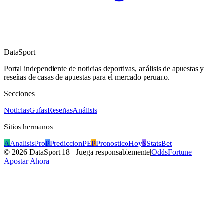
DataSport
Portal independiente de noticias deportivas, análisis de apuestas y
reseñas de casas de apuestas para el mercado peruano.
Secciones
Noticias
Guías
Reseñas
Análisis
Sitios hermanos
A
AnalisisPro
P
PrediccionPE
P
PronosticoHoy
S
StatsBet
©
2026
DataSport
|
18+ Juega responsablemente
|
OddsFortune
Apostar Ahora