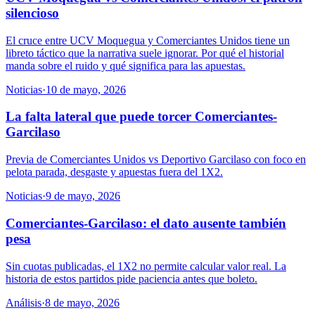
silencioso
El cruce entre UCV Moquegua y Comerciantes Unidos tiene un
libreto táctico que la narrativa suele ignorar. Por qué el historial
manda sobre el ruido y qué significa para las apuestas.
Noticias
·
10 de mayo, 2026
La falta lateral que puede torcer Comerciantes-
Garcilaso
Previa de Comerciantes Unidos vs Deportivo Garcilaso con foco en
pelota parada, desgaste y apuestas fuera del 1X2.
Noticias
·
9 de mayo, 2026
Comerciantes-Garcilaso: el dato ausente también
pesa
Sin cuotas publicadas, el 1X2 no permite calcular valor real. La
historia de estos partidos pide paciencia antes que boleto.
Análisis
·
8 de mayo, 2026