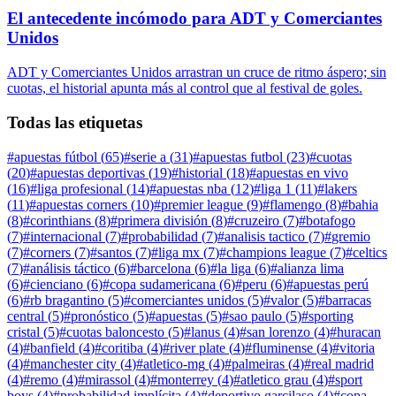
El antecedente incómodo para ADT y Comerciantes
Unidos
ADT y Comerciantes Unidos arrastran un cruce de ritmo áspero; sin
cuotas, el historial apunta más al control que al festival de goles.
Todas las etiquetas
#
apuestas fútbol
(
65
)
#
serie a
(
31
)
#
apuestas futbol
(
23
)
#
cuotas
(
20
)
#
apuestas deportivas
(
19
)
#
historial
(
18
)
#
apuestas en vivo
(
16
)
#
liga profesional
(
14
)
#
apuestas nba
(
12
)
#
liga 1
(
11
)
#
lakers
(
11
)
#
apuestas corners
(
10
)
#
premier league
(
9
)
#
flamengo
(
8
)
#
bahia
(
8
)
#
corinthians
(
8
)
#
primera división
(
8
)
#
cruzeiro
(
7
)
#
botafogo
(
7
)
#
internacional
(
7
)
#
probabilidad
(
7
)
#
analisis tactico
(
7
)
#
gremio
(
7
)
#
corners
(
7
)
#
santos
(
7
)
#
liga mx
(
7
)
#
champions league
(
7
)
#
celtics
(
7
)
#
análisis táctico
(
6
)
#
barcelona
(
6
)
#
la liga
(
6
)
#
alianza lima
(
6
)
#
cienciano
(
6
)
#
copa sudamericana
(
6
)
#
peru
(
6
)
#
apuestas perú
(
6
)
#
rb bragantino
(
5
)
#
comerciantes unidos
(
5
)
#
valor
(
5
)
#
barracas
central
(
5
)
#
pronóstico
(
5
)
#
apuestas
(
5
)
#
sao paulo
(
5
)
#
sporting
cristal
(
5
)
#
cuotas baloncesto
(
5
)
#
lanus
(
4
)
#
san lorenzo
(
4
)
#
huracan
(
4
)
#
banfield
(
4
)
#
coritiba
(
4
)
#
river plate
(
4
)
#
fluminense
(
4
)
#
vitoria
(
4
)
#
manchester city
(
4
)
#
atletico-mg
(
4
)
#
palmeiras
(
4
)
#
real madrid
(
4
)
#
remo
(
4
)
#
mirassol
(
4
)
#
monterrey
(
4
)
#
atletico grau
(
4
)
#
sport
boys
(
4
)
#
probabilidad implícita
(
4
)
#
deportivo garcilaso
(
4
)
#
copa