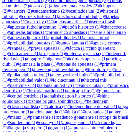
sudamericana
(
2
)
#
ucl
(
2
)
#
champions league apuestas
(
2
)
#
cuotas
champions
(
2
)
#
osasco
(
2
)
#
liga peruana de voley
(
2
)
#
clippers
(
2
)
#
warriors
(
2
)
#
sudamericano
(
2
)
#
resultados uni
(
2
)
#
historial
futbol
(
1
)
#
corners historial
(
1
)
#
lectura probabilidad
(
1
)
#
tarjetas
apuestas
(
1
)
#
man. city
(
1
)
#
tarjetas amarillas
(
1
)
#
serie a brasil
(
1
)
#
apuestas futbol argentino
(
1
)
#
patrón histórico
(
1
)
#
chapecoense
(
1
)
#
apuestas tarjetas
(
1
)
#
pronostico apuestas
(
1
)
#
serie a brasileirao
(
1
)
#
apuestas liga mx
(
1
)
#
probabilidades
(
1
)
#
cuotas futbol
(
1
)
#
probabilidad apuestas
(
1
)
#
santos laguna
(
1
)
#
apuesta corners
(
1
)
#
rennes
(
1
)
#
previa apuestas
(
1
)
#
táctica
(
1
)
#
club queretaro
(
1
)
#
club america
(
1
)
#
fc juarez
(
1
)
#
defensa y justicia
(
1
)
#
independ.
rivadavia
(
1
)
#
ligapro
(
1
)
#
genoa
(
1
)
#
córners apuestas
(
1
)
#
racing
club
(
1
)
#
gimnasia la plata
(
1
)
#
cuotas de apuestas
(
1
)
#
primera
division peru
(
1
)
#
new england revolution
(
1
)
#
toronto fc
(
1
)
#
mls
(
1
)
#
philadelphia union
(
1
)
#
new york red bulls
(
1
)
#
probabilidad fria
(
1
)
#
probabilidad valor
(
1
)
#
fc cincinnati
(
1
)
#
historial mls
(
1
)
#
nashville sc
(
1
)
#
atlanta united fc
(
1
)
#
valor cuotas
(
1
)
#
pronóstico
deportivo
(
1
)
#
historial partidos
(
1
)
#
chicago fire
(
1
)
#
gimnasia m.
(
1
)
#
central cordoba
(
1
)
#
analisis patron historico
(
1
)
#
shine
soundtrack
(
1
)
#
shine original soundtrack
(
1
)
#
heidenheim
(
1
)
#
clásico paulista
(
1
)
#
catolica
(
1
)
#
independiente del valle
(
1
)
#
liga
pro ecuador
(
1
)
#
pelota parada
(
1
)
#
tinka
(
1
)
#
resultados
(
1
)
#
inter
(
1
)
#
mainz
(
1
)
#
paranaense
(
1
)
#
atletico goianiense
(
1
)
#
copa de brasil
(
1
)
#
sunderland
(
1
)
#
espanyol
(
1
)
#
liga española
(
1
)
#
fixture liga 1
(
1
)
#
la granja vip peru
(
1
)
#
granja
(
1
)
#
apuestas entretenimiento