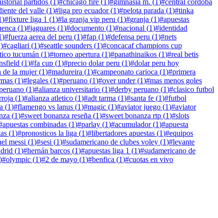
historial partidos
(
1
)
#
chicago fire
(
1
)
#
gimnasia m.
(
1
)
#
central cordoba
iente del valle
(
1
)
#
liga pro ecuador
(
1
)
#
pelota parada
(
1
)
#
tinka
1
)
#
fixture liga 1
(
1
)
#
la granja vip peru
(
1
)
#
granja
(
1
)
#
apuestas
uenca
(
1
)
#
jaguares
(
1
)
#
documento
(
1
)
#
nacional
(
1
)
#
identidad
1
)
#
fuerza aerea del peru
(
1
)
#
fap
(
1
)
#
defensa peru
(
1
)
#
nets
1
)
#
cagliari
(
1
)
#
seattle sounders
(
1
)
#
concacaf champions cup
ético tucumán
(
1
)
#
torneo apertura
(
1
)
#
panathinaikos
(
1
)
#
real betis
sfield
(
1
)
#
fa cup
(
1
)
#
precio dolar peru
(
1
)
#
dolar peru hoy
a de la mujer
(
1
)
#
madureira
(
1
)
#
campeonato carioca
(
1
)
#
primera
rmas
(
1
)
#
legales
(
1
)
#
peruano
(
1
)
#
over under
(
1
)
#
mas menos goles
 peruano
(
1
)
#
alianza universitario
(
1
)
#
derby peruano
(
1
)
#
clasico futbol
rroja
(
1
)
#
alianza atletico
(
1
)
#
adt tarma
(
1
)
#
santa fe
(
1
)
#
futbol
a
(
1
)
#
flamengo vs lanus
(
1
)
#
magic
(
1
)
#
aviator juego
(
1
)
#
aviator
nza
(
1
)
#
sweet bonanza reseña
(
1
)
#
sweet bonanza rtp
(
1
)
#
slots
#
apuestas combinadas
(
1
)
#
parlay
(
1
)
#
acumulador
(
1
)
#
apuesta
tas
(
1
)
#
pronosticos la liga
(
1
)
#
libertadores apuestas
(
1
)
#
equipos
nel messi
(
1
)
#
sesi
(
1
)
#
sudamericano de clubes voley
(
1
)
#
levante
adrid
(
1
)
#
hernán barcos
(
1
)
#
apuestas liga 1
(
1
)
#
sudamericano de
)
#
olympic
(
1
)
#
2 de mayo
(
1
)
#
benfica
(
1
)
#
cuotas en vivo