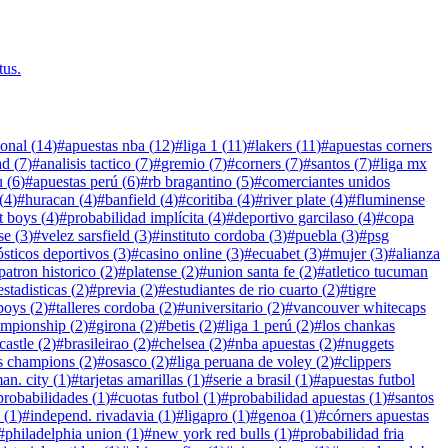
tus.
ional
(
14
)
#
apuestas nba
(
12
)
#
liga 1
(
11
)
#
lakers
(
11
)
#
apuestas corners
ad
(
7
)
#
analisis tactico
(
7
)
#
gremio
(
7
)
#
corners
(
7
)
#
santos
(
7
)
#
liga mx
u
(
6
)
#
apuestas perú
(
6
)
#
rb bragantino
(
5
)
#
comerciantes unidos
(
4
)
#
huracan
(
4
)
#
banfield
(
4
)
#
coritiba
(
4
)
#
river plate
(
4
)
#
fluminense
t boys
(
4
)
#
probabilidad implícita
(
4
)
#
deportivo garcilaso
(
4
)
#
copa
se
(
3
)
#
velez sarsfield
(
3
)
#
instituto cordoba
(
3
)
#
puebla
(
3
)
#
psg
sticos deportivos
(
3
)
#
casino online
(
3
)
#
ecuabet
(
3
)
#
mujer
(
3
)
#
alianza
patron historico
(
2
)
#
platense
(
2
)
#
union santa fe
(
2
)
#
atletico tucuman
estadisticas
(
2
)
#
previa
(
2
)
#
estudiantes de rio cuarto
(
2
)
#
tigre
boys
(
2
)
#
talleres cordoba
(
2
)
#
universitario
(
2
)
#
vancouver whitecaps
mpionship
(
2
)
#
girona
(
2
)
#
betis
(
2
)
#
liga 1 perú
(
2
)
#
los chankas
astle
(
2
)
#
brasileirao
(
2
)
#
chelsea
(
2
)
#
nba apuestas
(
2
)
#
nuggets
s champions
(
2
)
#
osasco
(
2
)
#
liga peruana de voley
(
2
)
#
clippers
an. city
(
1
)
#
tarjetas amarillas
(
1
)
#
serie a brasil
(
1
)
#
apuestas futbol
probabilidades
(
1
)
#
cuotas futbol
(
1
)
#
probabilidad apuestas
(
1
)
#
santos
(
1
)
#
independ. rivadavia
(
1
)
#
ligapro
(
1
)
#
genoa
(
1
)
#
córners apuestas
#
philadelphia union
(
1
)
#
new york red bulls
(
1
)
#
probabilidad fria