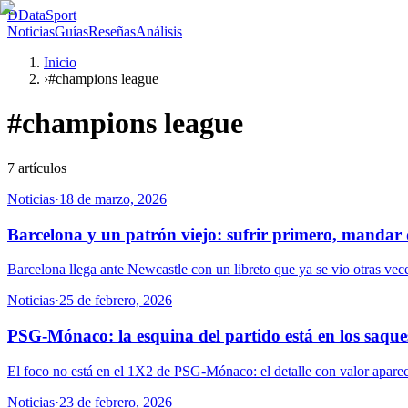
D
DataSport
Noticias
Guías
Reseñas
Análisis
Inicio
›
#champions league
#
champions league
7
artículos
Noticias
·
18 de marzo, 2026
Barcelona y un patrón viejo: sufrir primero, mandar
Barcelona llega ante Newcastle con un libreto que ya se vio otras vec
Noticias
·
25 de febrero, 2026
PSG-Mónaco: la esquina del partido está en los saque
El foco no está en el 1X2 de PSG-Mónaco: el detalle con valor apare
Noticias
·
23 de febrero, 2026