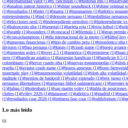
(
1
)
#
probabilidad valor
(
1
)
#
fc cincinnati
(
1
)
#
historial mls
(
1
)
#
nashville
(
1
)
#
analisis patron historico
(
1
)
#
shine soundtrack
(
1
)
#
shine original 
(
1
)
#
resultados
(
1
)
#
inter
(
1
)
#
mainz
(
1
)
#
paranaense
(
1
)
#
atletico goiani
entretenimiento
(
1
)
#
ipd
(
1
)
#
deporte peruano
(
1
)
#
medallistas peruanos
(
1
)
#
elecciones perú
(
1
)
#
independiente petrolero
(
1
)
#
independiente vs
(
1
)
#
baloncesto nba
(
1
)
#
senegal
(
1
)
#
tarjeta roja
(
1
)
#
roja futbol
(
1
)
#
sel
(
1
)
#
seattle
(
1
)
#
sounders
(
1
)
#
concacaf
(
1
)
#
fórmula 1
(
1
)
#
gran premio 
(
1
)
#
concachampions
(
1
)
#
día internacional de la mujer
(
1
)
#
fútbol hoy
(
1
)
#
apuestas financieras
(
1
)
#
tipo de cambio peru
(
1
)
#
pronóstico nba
(
division
(
1
)
#
liga peruana
(
1
)
#
kings
(
1
)
#
crash game
(
1
)
#
juego aviator
(
1
)
#
apuestas goles
(
1
)
#
over 2.5
(
1
)
#
america
(
1
)
#
cremonese
(
1
)
#
juan p
peru
(
1
)
#
handicap asiatico
(
1
)
#
apuestas handicap
(
1
)
#
handicap 0.5
(
1
colombiano
(
1
)
#
tercer cuarto nba
(
1
)
#
nuevas tragamonedas
(
1
)
#
slots
reseña
(
1
)
#
aviator crash game
(
1
)
#
bonos apuestas
(
1
)
#
bono bienveni
pragmatic play
(
1
)
#
tragamonedas volatilidad
(
1
)
#
slots alta volatilidad
multiple
(
1
)
#
gestion de bankroll
(
1
)
#
valor esperado
(
1
)
#
jetx juego
(
1
)
peruanos libertadores
(
1
)
#
apuestas fútbol sudamericano
(
1
)
#
premier l
(
1
)
#
laliga
(
1
)
#
tottenham
(
1
)
#
san martin voley
(
1
)
#
tabla de posiciones
clubes
(
1
)
#
vóley 2026
(
1
)
#
datasport
(
1
)
#
atletico
(
1
)
#
madrid
(
1
)
#
manc
(
1
)
#
resultados coar 2026
(
1
)
#
primera fase coar
(
1
)
#
oddsfortune
(
1
)
#
g
Lo más leído
01