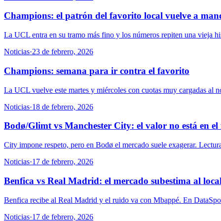
Champions: el patrón del favorito local vuelve a man
La UCL entra en su tramo más fino y los números repiten una vieja his
Noticias
·
23 de febrero, 2026
Champions: semana para ir contra el favorito
La UCL vuelve este martes y miércoles con cuotas muy cargadas al nomb
Noticias
·
18 de febrero, 2026
Bodø/Glimt vs Manchester City: el valor no está en el 
City impone respeto, pero en Bodø el mercado suele exagerar. Lectura
Noticias
·
17 de febrero, 2026
Benfica vs Real Madrid: el mercado subestima al loca
Benfica recibe al Real Madrid y el ruido va con Mbappé. En DataSport
Noticias
·
17 de febrero, 2026