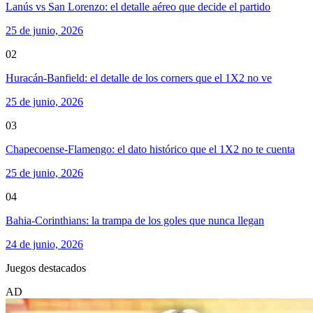
Lanús vs San Lorenzo: el detalle aéreo que decide el partido
25 de junio, 2026
02
Huracán-Banfield: el detalle de los corners que el 1X2 no ve
25 de junio, 2026
03
Chapecoense-Flamengo: el dato histórico que el 1X2 no te cuenta
25 de junio, 2026
04
Bahia-Corinthians: la trampa de los goles que nunca llegan
24 de junio, 2026
Juegos destacados
AD