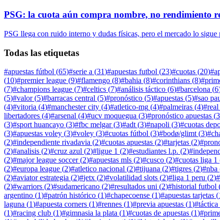
PSG: la cuota aún compra nombre, no rendimiento r
PSG llega con ruido interno y dudas físicas, pero el mercado lo sigu
Todas las etiquetas
#
apuestas fútbol
(
65
)
#
serie a
(
31
)
#
apuestas futbol
(
23
)
#
cuotas
(
20
)
#
a
(
10
)
#
premier league
(
9
)
#
flamengo
(
8
)
#
bahia
(
8
)
#
corinthians
(
8
)
#
prim
(
7
)
#
champions league
(
7
)
#
celtics
(
7
)
#
análisis táctico
(
6
)
#
barcelona
(
6
(
5
)
#
valor
(
5
)
#
barracas central
(
5
)
#
pronóstico
(
5
)
#
apuestas
(
5
)
#
sao pa
(
4
)
#
vitoria
(
4
)
#
manchester city
(
4
)
#
atletico-mg
(
4
)
#
palmeiras
(
4
)
#
real
libertadores
(
4
)
#
arsenal
(
4
)
#
ucv moquegua
(
3
)
#
pronóstico apuestas
(
3
(
3
)
#
sport huancayo
(
3
)
#
fbc melgar
(
3
)
#
adt
(
3
)
#
napoli
(
3
)
#
cuotas depo
(
3
)
#
apuestas voley
(
3
)
#
voley
(
3
)
#
cuotas fútbol
(
3
)
#
bodø/glimt
(
3
)
#
ch
(
2
)
#
independiente rivadavia
(
2
)
#
cuotas apuestas
(
2
)
#
tarjetas
(
2
)
#
prono
(
2
)
#
analisis
(
2
)
#
cruz azul
(
2
)
#
ligue 1
(
2
)
#
estudiantes l.p.
(
2
)
#
independ
(
2
)
#
major league soccer
(
2
)
#
apuestas mls
(
2
)
#
cusco
(
2
)
#
cuotas liga 1
(
2
)
#
europa league
(
2
)
#
atletico nacional
(
2
)
#
tijuana
(
2
)
#
tigres
(
2
)
#
nba
(
2
)
#
aviator estrategia
(
2
)
#
jetx
(
2
)
#
volatilidad slots
(
2
)
#
liga 1 peru
(
2
)
#
(
2
)
#
warriors
(
2
)
#
sudamericano
(
2
)
#
resultados uni
(
2
)
#
historial futbol
argentino
(
1
)
#
patrón histórico
(
1
)
#
chapecoense
(
1
)
#
apuestas tarjetas
(
laguna
(
1
)
#
apuesta corners
(
1
)
#
rennes
(
1
)
#
previa apuestas
(
1
)
#
táctica
(
1
)
#
racing club
(
1
)
#
gimnasia la plata
(
1
)
#
cuotas de apuestas
(
1
)
#
prime