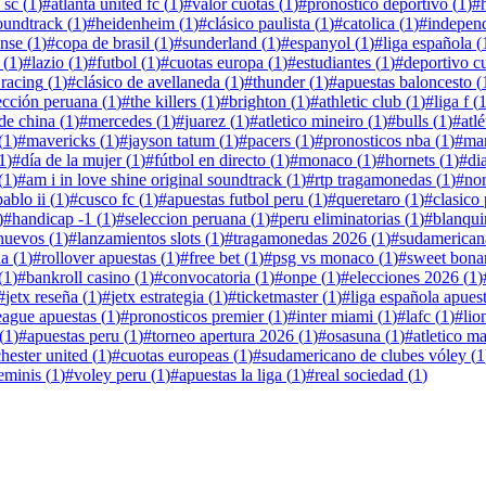
 sc
(
1
)
#
atlanta united fc
(
1
)
#
valor cuotas
(
1
)
#
pronóstico deportivo
(
1
)
#
soundtrack
(
1
)
#
heidenheim
(
1
)
#
clásico paulista
(
1
)
#
catolica
(
1
)
#
independ
ense
(
1
)
#
copa de brasil
(
1
)
#
sunderland
(
1
)
#
espanyol
(
1
)
#
liga española
(
(
1
)
#
lazio
(
1
)
#
futbol
(
1
)
#
cuotas europa
(
1
)
#
estudiantes
(
1
)
#
deportivo c
 racing
(
1
)
#
clásico de avellaneda
(
1
)
#
thunder
(
1
)
#
apuestas baloncesto
(
ección peruana
(
1
)
#
the killers
(
1
)
#
brighton
(
1
)
#
athletic club
(
1
)
#
liga f
(
de china
(
1
)
#
mercedes
(
1
)
#
juarez
(
1
)
#
atletico mineiro
(
1
)
#
bulls
(
1
)
#
atl
(
1
)
#
mavericks
(
1
)
#
jayson tatum
(
1
)
#
pacers
(
1
)
#
pronosticos nba
(
1
)
#
man
1
)
#
día de la mujer
(
1
)
#
fútbol en directo
(
1
)
#
monaco
(
1
)
#
hornets
(
1
)
#
di
(
1
)
#
am i in love shine original soundtrack
(
1
)
#
rtp tragamonedas
(
1
)
#
no
ablo ii
(
1
)
#
cusco fc
(
1
)
#
apuestas futbol peru
(
1
)
#
queretaro
(
1
)
#
clasico
)
#
handicap -1
(
1
)
#
seleccion peruana
(
1
)
#
peru eliminatorias
(
1
)
#
blanqui
 nuevos
(
1
)
#
lanzamientos slots
(
1
)
#
tragamonedas 2026
(
1
)
#
sudamerican
da
(
1
)
#
rollover apuestas
(
1
)
#
free bet
(
1
)
#
psg vs monaco
(
1
)
#
sweet bona
(
1
)
#
bankroll casino
(
1
)
#
convocatoria
(
1
)
#
onpe
(
1
)
#
elecciones 2026
(
1
)
#
jetx reseña
(
1
)
#
jetx estrategia
(
1
)
#
ticketmaster
(
1
)
#
liga española apues
eague apuestas
(
1
)
#
pronosticos premier
(
1
)
#
inter miami
(
1
)
#
lafc
(
1
)
#
lio
(
1
)
#
apuestas peru
(
1
)
#
torneo apertura 2026
(
1
)
#
osasuna
(
1
)
#
atletico m
hester united
(
1
)
#
cuotas europeas
(
1
)
#
sudamericano de clubes vóley
(
1
eminis
(
1
)
#
voley peru
(
1
)
#
apuestas la liga
(
1
)
#
real sociedad
(
1
)