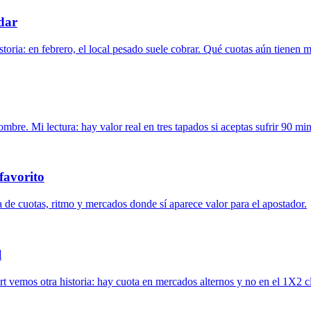
dar
toria: en febrero, el local pesado suele cobrar. Qué cuotas aún tienen 
re. Mi lectura: hay valor real en tres tapados si aceptas sufrir 90 min
favorito
 de cuotas, ritmo y mercados donde sí aparece valor para el apostador.
l
 vemos otra historia: hay cuota en mercados alternos y no en el 1X2 cl