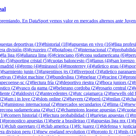
eal
e premiando. En DataSport vemos valor en mercados alternos ante Juven
puestas deportivas
(
19
)
#
historial
(
18
)
#
apuestas en vivo
(
16
)
#
liga profes
era división
(
8
)
#
cruzeiro
(
7
)
#
botafogo
(
7
)
#
internacional
(
7
)
#
probabilid
)
#
la liga
(
6
)
#
alianza lima
(
6
)
#
cienciano
(
6
)
#
copa sudamericana
(
6
)
#
per
ulo
(
5
)
#
sporting cristal
(
5
)
#
cuotas baloncesto
(
5
)
#
lanus
(
4
)
#
san lorenzo
 madrid
(
4
)
#
remo
(
4
)
#
mirassol
(
4
)
#
monterrey
(
4
)
#
atletico grau
(
4
)
#
spor
)
#
sarmiento junin
(
3
)
#
argentinos jrs
(
3
)
#
liverpool
(
3
)
#
atletico paranaen
rtivas
(
3
)
#
slot machine
(
3
)
#
bundesliga
(
3
)
#
melgar
(
3
)
#
racing
(
3
)
#
pronó
apecoense-sc
(
2
)
#
lectura fría
(
2
)
#
deportivo riestra
(
2
)
#
boca juniors
(
2
)
#
stico
(
2
)
#
vasco da gama
(
2
)
#
belgrano cordoba
(
2
)
#
rosario central
(
2
)
#
iente
(
2
)
#
aldosivi
(
2
)
#
antecedentes
(
2
)
#
utc cajamarca
(
2
)
#
newells old 
(
2
)
#
am i in love
(
2
)
#
slots online
(
2
)
#
bayern
(
2
)
#
perú
(
2
)
#
milan
(
2
)
#
cha
(
2
)
#
amistoso internacional
(
2
)
#
mercados secundarios
(
2
)
#
lima
(
2
)
#
newc
recopa sudamericana
(
2
)
#
ucl
(
2
)
#
champions league apuestas
(
2
)
#
cuota
(
1
)
#
corners historial
(
1
)
#
lectura probabilidad
(
1
)
#
tarjetas apuestas
(
1
)
#
m
1
)
#
pronostico apuestas
(
1
)
#
serie a brasileirao
(
1
)
#
apuestas liga mx
(
1
)
#
(
1
)
#
club queretaro
(
1
)
#
club america
(
1
)
#
fc juarez
(
1
)
#
defensa y justicia
ra division peru
(
1
)
#
new england revolution
(
1
)
#
toronto fc
(
1
)
#
mls
(
1
)