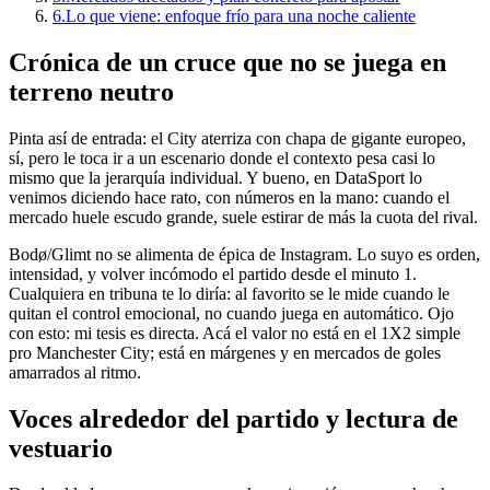
6.
Lo que viene: enfoque frío para una noche caliente
Crónica de un cruce que no se juega en
terreno neutro
Pinta así de entrada: el City aterriza con chapa de gigante europeo,
sí, pero le toca ir a un escenario donde el contexto pesa casi lo
mismo que la jerarquía individual. Y bueno, en DataSport lo
venimos diciendo hace rato, con números en la mano: cuando el
mercado huele escudo grande, suele estirar de más la cuota del rival.
Bodø/Glimt no se alimenta de épica de Instagram. Lo suyo es orden,
intensidad, y volver incómodo el partido desde el minuto 1.
Cualquiera en tribuna te lo diría: al favorito se le mide cuando le
quitan el control emocional, no cuando juega en automático. Ojo
con esto: mi tesis es directa. Acá el valor no está en el 1X2 simple
pro Manchester City; está en márgenes y en mercados de goles
amarrados al ritmo.
Voces alrededor del partido y lectura de
vestuario