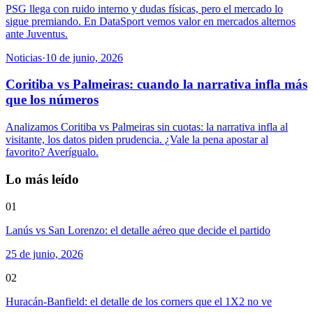
PSG llega con ruido interno y dudas físicas, pero el mercado lo
sigue premiando. En DataSport vemos valor en mercados alternos
ante Juventus.
Noticias
·
10 de junio, 2026
Coritiba vs Palmeiras: cuando la narrativa infla más
que los números
Analizamos Coritiba vs Palmeiras sin cuotas: la narrativa infla al
visitante, los datos piden prudencia. ¿Vale la pena apostar al
favorito? Averígualo.
Lo más leído
01
Lanús vs San Lorenzo: el detalle aéreo que decide el partido
25 de junio, 2026
02
Huracán-Banfield: el detalle de los corners que el 1X2 no ve