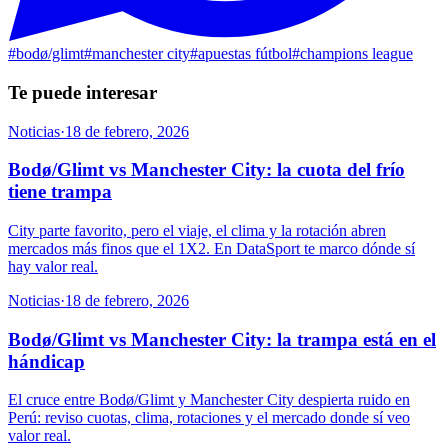
#
bodø/glimt
#
manchester city
#
apuestas fútbol
#
champions league
Te puede interesar
Noticias
·
18 de febrero, 2026
Bodø/Glimt vs Manchester City: la cuota del frío
tiene trampa
City parte favorito, pero el viaje, el clima y la rotación abren
mercados más finos que el 1X2. En DataSport te marco dónde sí
hay valor real.
Noticias
·
18 de febrero, 2026
Bodø/Glimt vs Manchester City: la trampa está en el
hándicap
El cruce entre Bodø/Glimt y Manchester City despierta ruido en
Perú: reviso cuotas, clima, rotaciones y el mercado donde sí veo
valor real.