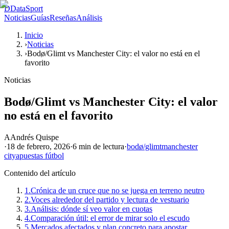
D
DataSport
Noticias
Guías
Reseñas
Análisis
Inicio
›
Noticias
›
Bodø/Glimt vs Manchester City: el valor no está en el
favorito
Noticias
Bodø/Glimt vs Manchester City: el valor
no está en el favorito
A
Andrés Quispe
·
18 de febrero, 2026
·
6 min
de lectura
·
bodø/glimt
manchester
city
apuestas fútbol
Contenido del artículo
1.
Crónica de un cruce que no se juega en terreno neutro
2.
Voces alrededor del partido y lectura de vestuario
3.
Análisis: dónde sí veo valor en cuotas
4.
Comparación útil: el error de mirar solo el escudo
5.
Mercados afectados y plan concreto para apostar