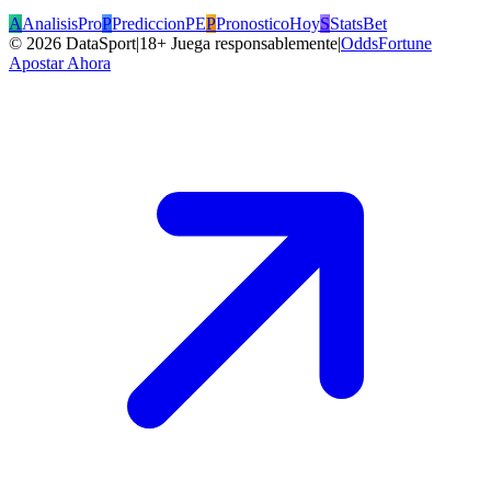
A
AnalisisPro
P
PrediccionPE
P
PronosticoHoy
S
StatsBet
©
2026
DataSport
|
18+ Juega responsablemente
|
OddsFortune
Apostar Ahora