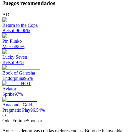
Juegos recomendados
AD
Return to the Copa
Betsoft
96.06
%
Pin Plinko
Mascot
96
%
Lucky Seven
Betsoft
97
%
Book of Ganesha
Endorphina
96
%
HOT
Aviator
Spribe
97
%
Anaconda Gold
Pragmatic Play
96.54
%
O
OddsFortune
Sponsor
Apuestas deportivas con las mejores cuotas. Bono de bienvenida