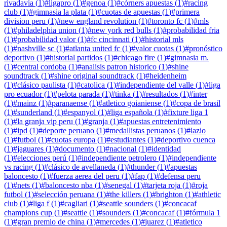
rivadavia
(
1
)
#
ligapro
(
1
)
#
genoa
(
1
)
#
córners apuestas
(
1
)
#
racing
club
(
1
)
#
gimnasia la plata
(
1
)
#
cuotas de apuestas
(
1
)
#
primera
division peru
(
1
)
#
new england revolution
(
1
)
#
toronto fc
(
1
)
#
mls
(
1
)
#
philadelphia union
(
1
)
#
new york red bulls
(
1
)
#
probabilidad fria
(
1
)
#
probabilidad valor
(
1
)
#
fc cincinnati
(
1
)
#
historial mls
(
1
)
#
nashville sc
(
1
)
#
atlanta united fc
(
1
)
#
valor cuotas
(
1
)
#
pronóstico
deportivo
(
1
)
#
historial partidos
(
1
)
#
chicago fire
(
1
)
#
gimnasia m.
(
1
)
#
central cordoba
(
1
)
#
analisis patron historico
(
1
)
#
shine
soundtrack
(
1
)
#
shine original soundtrack
(
1
)
#
heidenheim
(
1
)
#
clásico paulista
(
1
)
#
catolica
(
1
)
#
independiente del valle
(
1
)
#
liga
pro ecuador
(
1
)
#
pelota parada
(
1
)
#
tinka
(
1
)
#
resultados
(
1
)
#
inter
(
1
)
#
mainz
(
1
)
#
paranaense
(
1
)
#
atletico goianiense
(
1
)
#
copa de brasil
(
1
)
#
sunderland
(
1
)
#
espanyol
(
1
)
#
liga española
(
1
)
#
fixture liga 1
(
1
)
#
la granja vip peru
(
1
)
#
granja
(
1
)
#
apuestas entretenimiento
(
1
)
#
ipd
(
1
)
#
deporte peruano
(
1
)
#
medallistas peruanos
(
1
)
#
lazio
(
1
)
#
futbol
(
1
)
#
cuotas europa
(
1
)
#
estudiantes
(
1
)
#
deportivo cuenca
(
1
)
#
jaguares
(
1
)
#
documento
(
1
)
#
nacional
(
1
)
#
identidad
(
1
)
#
elecciones perú
(
1
)
#
independiente petrolero
(
1
)
#
independiente
vs racing
(
1
)
#
clásico de avellaneda
(
1
)
#
thunder
(
1
)
#
apuestas
baloncesto
(
1
)
#
fuerza aerea del peru
(
1
)
#
fap
(
1
)
#
defensa peru
(
1
)
#
nets
(
1
)
#
baloncesto nba
(
1
)
#
senegal
(
1
)
#
tarjeta roja
(
1
)
#
roja
futbol
(
1
)
#
selección peruana
(
1
)
#
the killers
(
1
)
#
brighton
(
1
)
#
athletic
club
(
1
)
#
liga f
(
1
)
#
cagliari
(
1
)
#
seattle sounders
(
1
)
#
concacaf
champions cup
(
1
)
#
seattle
(
1
)
#
sounders
(
1
)
#
concacaf
(
1
)
#
fórmula 1
(
1
)
#
gran premio de china
(
1
)
#
mercedes
(
1
)
#
juarez
(
1
)
#
atletico