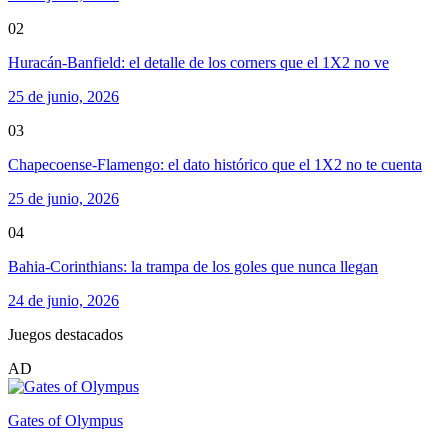
02
Huracán-Banfield: el detalle de los corners que el 1X2 no ve
25 de junio, 2026
03
Chapecoense-Flamengo: el dato histórico que el 1X2 no te cuenta
25 de junio, 2026
04
Bahia-Corinthians: la trampa de los goles que nunca llegan
24 de junio, 2026
Juegos destacados
AD
Gates of Olympus