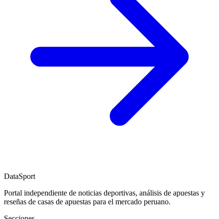
DataSport
Portal independiente de noticias deportivas, análisis de apuestas y
reseñas de casas de apuestas para el mercado peruano.
Secciones