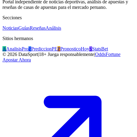
Portal independiente de noticias deportivas, análisis de apuestas y
reseñas de casas de apuestas para el mercado peruano.
Secciones
Noticias
Guías
Reseñas
Análisis
Sitios hermanos
A
AnalisisPro
P
PrediccionPE
P
PronosticoHoy
S
StatsBet
©
2026
DataSport
|
18+ Juega responsablemente
|
OddsFortune
Apostar Ahora