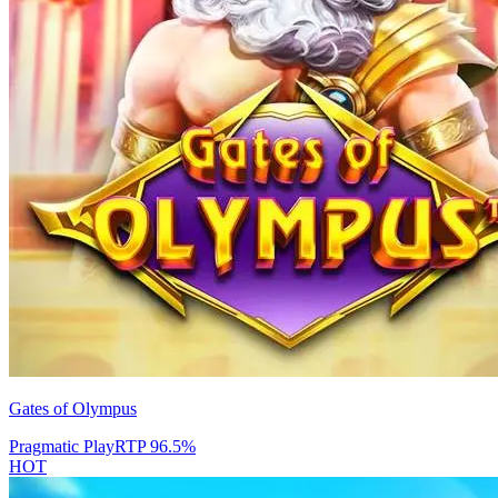
Gates of Olympus
Pragmatic Play
RTP
96.5
%
HOT