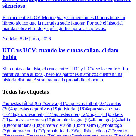
silencioso
El cruce entre UCV Moquegua y Comerciantes Unidos tiene un
libreto táctico que la narrativa suele ignorar. Por qué el historial
manda sobre el ruido y qué significa para las apuestas.
Noticias
·
8 de junio, 2026
UTC vs UCV: cuando las cuotas callan, el dato
habla
Sin cuotas a la vista, el cruce entre UTC y UCV se lee en frío. La
narrativa infla al local, pero los patrones históricos cuentan una
historia distinta. Así se traduce la probabilidad oculta.
Todas las etiquetas
#
apuestas fútbol
(
65
)
#
serie a
(
31
)
#
apuestas futbol
(
23
)
#
cuotas
(
20
)
#
apuestas deportivas
(
19
)
#
historial
(
18
)
#
apuestas en vivo
(
16
)
#
liga profesional
(
14
)
#
apuestas nba
(
12
)
#
liga 1
(
11
)
#
lakers
(
11
)
#
apuestas corners
(
10
)
#
premier league
(
9
)
#
flamengo
(
8
)
#
bahia
(
8
)
#
corinthians
(
8
)
#
primera división
(
8
)
#
cruzeiro
(
7
)
#
botafogo
(
7
)
#
internacional
(
7
)
#
probabilidad
(
7
)
#
analisis tactico
(
7
)
#
gremio