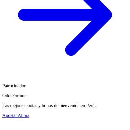
Patrocinador
OddsFortune
Las mejores cuotas y bonos de bienvenida en Perú.
Apostar Ahora