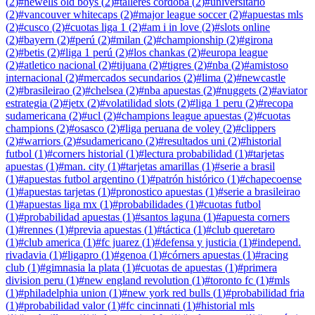
(
2
)
#
newells old boys
(
2
)
#
talleres cordoba
(
2
)
#
universitario
(
2
)
#
vancouver whitecaps
(
2
)
#
major league soccer
(
2
)
#
apuestas mls
(
2
)
#
cusco
(
2
)
#
cuotas liga 1
(
2
)
#
am i in love
(
2
)
#
slots online
(
2
)
#
bayern
(
2
)
#
perú
(
2
)
#
milan
(
2
)
#
championship
(
2
)
#
girona
(
2
)
#
betis
(
2
)
#
liga 1 perú
(
2
)
#
los chankas
(
2
)
#
europa league
(
2
)
#
atletico nacional
(
2
)
#
tijuana
(
2
)
#
tigres
(
2
)
#
nba
(
2
)
#
amistoso
internacional
(
2
)
#
mercados secundarios
(
2
)
#
lima
(
2
)
#
newcastle
(
2
)
#
brasileirao
(
2
)
#
chelsea
(
2
)
#
nba apuestas
(
2
)
#
nuggets
(
2
)
#
aviator
estrategia
(
2
)
#
jetx
(
2
)
#
volatilidad slots
(
2
)
#
liga 1 peru
(
2
)
#
recopa
sudamericana
(
2
)
#
ucl
(
2
)
#
champions league apuestas
(
2
)
#
cuotas
champions
(
2
)
#
osasco
(
2
)
#
liga peruana de voley
(
2
)
#
clippers
(
2
)
#
warriors
(
2
)
#
sudamericano
(
2
)
#
resultados uni
(
2
)
#
historial
futbol
(
1
)
#
corners historial
(
1
)
#
lectura probabilidad
(
1
)
#
tarjetas
apuestas
(
1
)
#
man. city
(
1
)
#
tarjetas amarillas
(
1
)
#
serie a brasil
(
1
)
#
apuestas futbol argentino
(
1
)
#
patrón histórico
(
1
)
#
chapecoense
(
1
)
#
apuestas tarjetas
(
1
)
#
pronostico apuestas
(
1
)
#
serie a brasileirao
(
1
)
#
apuestas liga mx
(
1
)
#
probabilidades
(
1
)
#
cuotas futbol
(
1
)
#
probabilidad apuestas
(
1
)
#
santos laguna
(
1
)
#
apuesta corners
(
1
)
#
rennes
(
1
)
#
previa apuestas
(
1
)
#
táctica
(
1
)
#
club queretaro
(
1
)
#
club america
(
1
)
#
fc juarez
(
1
)
#
defensa y justicia
(
1
)
#
independ.
rivadavia
(
1
)
#
ligapro
(
1
)
#
genoa
(
1
)
#
córners apuestas
(
1
)
#
racing
club
(
1
)
#
gimnasia la plata
(
1
)
#
cuotas de apuestas
(
1
)
#
primera
division peru
(
1
)
#
new england revolution
(
1
)
#
toronto fc
(
1
)
#
mls
(
1
)
#
philadelphia union
(
1
)
#
new york red bulls
(
1
)
#
probabilidad fria
(
1
)
#
probabilidad valor
(
1
)
#
fc cincinnati
(
1
)
#
historial mls