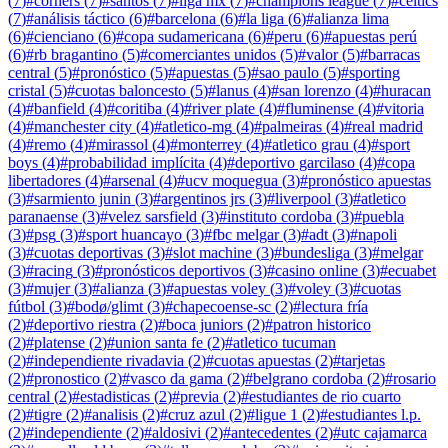
(
7
)
#
corners
(
7
)
#
santos
(
7
)
#
liga mx
(
7
)
#
champions league
(
7
)
#
celtics
(
7
)
#
análisis táctico
(
6
)
#
barcelona
(
6
)
#
la liga
(
6
)
#
alianza lima
(
6
)
#
cienciano
(
6
)
#
copa sudamericana
(
6
)
#
peru
(
6
)
#
apuestas perú
(
6
)
#
rb bragantino
(
5
)
#
comerciantes unidos
(
5
)
#
valor
(
5
)
#
barracas
central
(
5
)
#
pronóstico
(
5
)
#
apuestas
(
5
)
#
sao paulo
(
5
)
#
sporting
cristal
(
5
)
#
cuotas baloncesto
(
5
)
#
lanus
(
4
)
#
san lorenzo
(
4
)
#
huracan
(
4
)
#
banfield
(
4
)
#
coritiba
(
4
)
#
river plate
(
4
)
#
fluminense
(
4
)
#
vitoria
(
4
)
#
manchester city
(
4
)
#
atletico-mg
(
4
)
#
palmeiras
(
4
)
#
real madrid
(
4
)
#
remo
(
4
)
#
mirassol
(
4
)
#
monterrey
(
4
)
#
atletico grau
(
4
)
#
sport
boys
(
4
)
#
probabilidad implícita
(
4
)
#
deportivo garcilaso
(
4
)
#
copa
libertadores
(
4
)
#
arsenal
(
4
)
#
ucv moquegua
(
3
)
#
pronóstico apuestas
(
3
)
#
sarmiento junin
(
3
)
#
argentinos jrs
(
3
)
#
liverpool
(
3
)
#
atletico
paranaense
(
3
)
#
velez sarsfield
(
3
)
#
instituto cordoba
(
3
)
#
puebla
(
3
)
#
psg
(
3
)
#
sport huancayo
(
3
)
#
fbc melgar
(
3
)
#
adt
(
3
)
#
napoli
(
3
)
#
cuotas deportivas
(
3
)
#
slot machine
(
3
)
#
bundesliga
(
3
)
#
melgar
(
3
)
#
racing
(
3
)
#
pronósticos deportivos
(
3
)
#
casino online
(
3
)
#
ecuabet
(
3
)
#
mujer
(
3
)
#
alianza
(
3
)
#
apuestas voley
(
3
)
#
voley
(
3
)
#
cuotas
fútbol
(
3
)
#
bodø/glimt
(
3
)
#
chapecoense-sc
(
2
)
#
lectura fría
(
2
)
#
deportivo riestra
(
2
)
#
boca juniors
(
2
)
#
patron historico
(
2
)
#
platense
(
2
)
#
union santa fe
(
2
)
#
atletico tucuman
(
2
)
#
independiente rivadavia
(
2
)
#
cuotas apuestas
(
2
)
#
tarjetas
(
2
)
#
pronostico
(
2
)
#
vasco da gama
(
2
)
#
belgrano cordoba
(
2
)
#
rosario
central
(
2
)
#
estadisticas
(
2
)
#
previa
(
2
)
#
estudiantes de rio cuarto
(
2
)
#
tigre
(
2
)
#
analisis
(
2
)
#
cruz azul
(
2
)
#
ligue 1
(
2
)
#
estudiantes l.p.
(
2
)
#
independiente
(
2
)
#
aldosivi
(
2
)
#
antecedentes
(
2
)
#
utc cajamarca