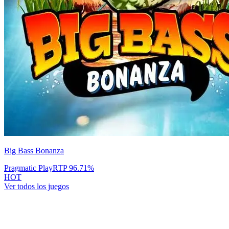
Big Bass Bonanza
Pragmatic Play
RTP
96.71
%
HOT
Ver todos los juegos