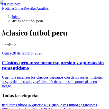
D
DataSport
Noticias
Guías
Reseñas
Análisis
Inicio
›
#clasico futbol peru
#
clasico futbol peru
1
artículo
Guías
·
28 de febrero, 2026
Clásicos peruanos: memoria, presión y apuestas sin
romanticismo
Una guía para leer los clásicos peruanos con datos reales: historia,
sesgos del mercado y señales prácticas antes de poner plata en
riesgo.
Todas las etiquetas
#
apuestas fútbol
(
65
)
#
serie a
(
31
)
#
apuestas futbol
(
23
)
#
cuotas