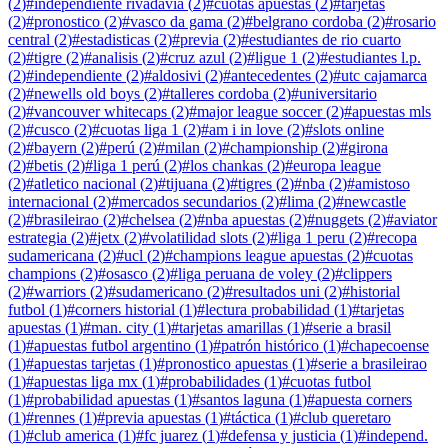
(
2
)
#
independiente rivadavia
(
2
)
#
cuotas apuestas
(
2
)
#
tarjetas
(
2
)
#
pronostico
(
2
)
#
vasco da gama
(
2
)
#
belgrano cordoba
(
2
)
#
rosario
central
(
2
)
#
estadisticas
(
2
)
#
previa
(
2
)
#
estudiantes de rio cuarto
(
2
)
#
tigre
(
2
)
#
analisis
(
2
)
#
cruz azul
(
2
)
#
ligue 1
(
2
)
#
estudiantes l.p.
(
2
)
#
independiente
(
2
)
#
aldosivi
(
2
)
#
antecedentes
(
2
)
#
utc cajamarca
(
2
)
#
newells old boys
(
2
)
#
talleres cordoba
(
2
)
#
universitario
(
2
)
#
vancouver whitecaps
(
2
)
#
major league soccer
(
2
)
#
apuestas mls
(
2
)
#
cusco
(
2
)
#
cuotas liga 1
(
2
)
#
am i in love
(
2
)
#
slots online
(
2
)
#
bayern
(
2
)
#
perú
(
2
)
#
milan
(
2
)
#
championship
(
2
)
#
girona
(
2
)
#
betis
(
2
)
#
liga 1 perú
(
2
)
#
los chankas
(
2
)
#
europa league
(
2
)
#
atletico nacional
(
2
)
#
tijuana
(
2
)
#
tigres
(
2
)
#
nba
(
2
)
#
amistoso
internacional
(
2
)
#
mercados secundarios
(
2
)
#
lima
(
2
)
#
newcastle
(
2
)
#
brasileirao
(
2
)
#
chelsea
(
2
)
#
nba apuestas
(
2
)
#
nuggets
(
2
)
#
aviator
estrategia
(
2
)
#
jetx
(
2
)
#
volatilidad slots
(
2
)
#
liga 1 peru
(
2
)
#
recopa
sudamericana
(
2
)
#
ucl
(
2
)
#
champions league apuestas
(
2
)
#
cuotas
champions
(
2
)
#
osasco
(
2
)
#
liga peruana de voley
(
2
)
#
clippers
(
2
)
#
warriors
(
2
)
#
sudamericano
(
2
)
#
resultados uni
(
2
)
#
historial
futbol
(
1
)
#
corners historial
(
1
)
#
lectura probabilidad
(
1
)
#
tarjetas
apuestas
(
1
)
#
man. city
(
1
)
#
tarjetas amarillas
(
1
)
#
serie a brasil
(
1
)
#
apuestas futbol argentino
(
1
)
#
patrón histórico
(
1
)
#
chapecoense
(
1
)
#
apuestas tarjetas
(
1
)
#
pronostico apuestas
(
1
)
#
serie a brasileirao
(
1
)
#
apuestas liga mx
(
1
)
#
probabilidades
(
1
)
#
cuotas futbol
(
1
)
#
probabilidad apuestas
(
1
)
#
santos laguna
(
1
)
#
apuesta corners
(
1
)
#
rennes
(
1
)
#
previa apuestas
(
1
)
#
táctica
(
1
)
#
club queretaro
(
1
)
#
club america
(
1
)
#
fc juarez
(
1
)
#
defensa y justicia
(
1
)
#
independ.