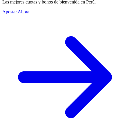
Las mejores cuotas y bonos de bienvenida en Perú.
Apostar Ahora