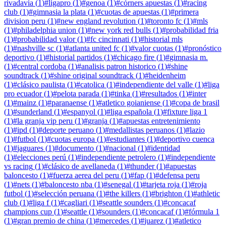
rivadavia
(
1
)
#
ligapro
(
1
)
#
genoa
(
1
)
#
córners apuestas
(
1
)
#
racing
club
(
1
)
#
gimnasia la plata
(
1
)
#
cuotas de apuestas
(
1
)
#
primera
division peru
(
1
)
#
new england revolution
(
1
)
#
toronto fc
(
1
)
#
mls
(
1
)
#
philadelphia union
(
1
)
#
new york red bulls
(
1
)
#
probabilidad fria
(
1
)
#
probabilidad valor
(
1
)
#
fc cincinnati
(
1
)
#
historial mls
(
1
)
#
nashville sc
(
1
)
#
atlanta united fc
(
1
)
#
valor cuotas
(
1
)
#
pronóstico
deportivo
(
1
)
#
historial partidos
(
1
)
#
chicago fire
(
1
)
#
gimnasia m.
(
1
)
#
central cordoba
(
1
)
#
analisis patron historico
(
1
)
#
shine
soundtrack
(
1
)
#
shine original soundtrack
(
1
)
#
heidenheim
(
1
)
#
clásico paulista
(
1
)
#
catolica
(
1
)
#
independiente del valle
(
1
)
#
liga
pro ecuador
(
1
)
#
pelota parada
(
1
)
#
tinka
(
1
)
#
resultados
(
1
)
#
inter
(
1
)
#
mainz
(
1
)
#
paranaense
(
1
)
#
atletico goianiense
(
1
)
#
copa de brasil
(
1
)
#
sunderland
(
1
)
#
espanyol
(
1
)
#
liga española
(
1
)
#
fixture liga 1
(
1
)
#
la granja vip peru
(
1
)
#
granja
(
1
)
#
apuestas entretenimiento
(
1
)
#
ipd
(
1
)
#
deporte peruano
(
1
)
#
medallistas peruanos
(
1
)
#
lazio
(
1
)
#
futbol
(
1
)
#
cuotas europa
(
1
)
#
estudiantes
(
1
)
#
deportivo cuenca
(
1
)
#
jaguares
(
1
)
#
documento
(
1
)
#
nacional
(
1
)
#
identidad
(
1
)
#
elecciones perú
(
1
)
#
independiente petrolero
(
1
)
#
independiente
vs racing
(
1
)
#
clásico de avellaneda
(
1
)
#
thunder
(
1
)
#
apuestas
baloncesto
(
1
)
#
fuerza aerea del peru
(
1
)
#
fap
(
1
)
#
defensa peru
(
1
)
#
nets
(
1
)
#
baloncesto nba
(
1
)
#
senegal
(
1
)
#
tarjeta roja
(
1
)
#
roja
futbol
(
1
)
#
selección peruana
(
1
)
#
the killers
(
1
)
#
brighton
(
1
)
#
athletic
club
(
1
)
#
liga f
(
1
)
#
cagliari
(
1
)
#
seattle sounders
(
1
)
#
concacaf
champions cup
(
1
)
#
seattle
(
1
)
#
sounders
(
1
)
#
concacaf
(
1
)
#
fórmula 1
(
1
)
#
gran premio de china
(
1
)
#
mercedes
(
1
)
#
juarez
(
1
)
#
atletico