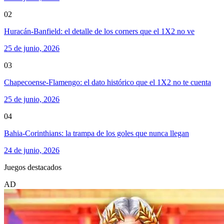
02
Huracán-Banfield: el detalle de los corners que el 1X2 no ve
25 de junio, 2026
03
Chapecoense-Flamengo: el dato histórico que el 1X2 no te cuenta
25 de junio, 2026
04
Bahia-Corinthians: la trampa de los goles que nunca llegan
24 de junio, 2026
Juegos destacados
AD