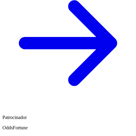
Patrocinador
OddsFortune