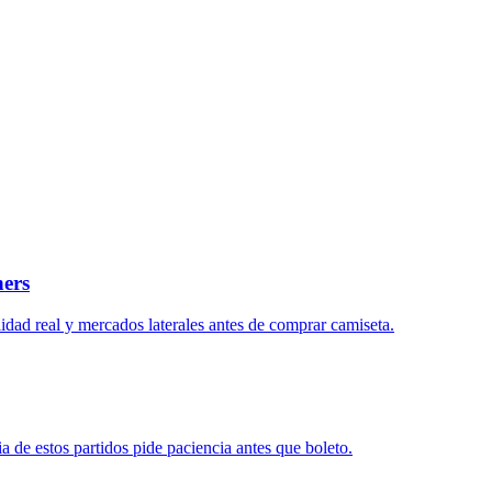
ners
idad real y mercados laterales antes de comprar camiseta.
ia de estos partidos pide paciencia antes que boleto.