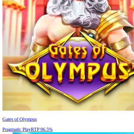
Gates of Olympus
Pragmatic Play
RTP
96.5
%