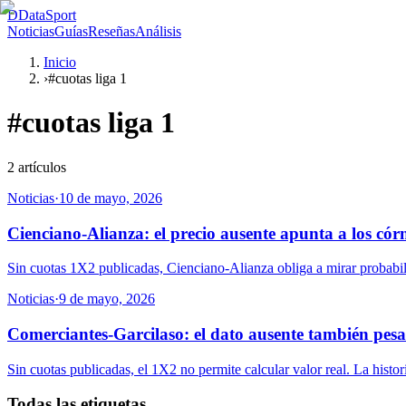
D
DataSport
Noticias
Guías
Reseñas
Análisis
Inicio
›
#cuotas liga 1
#
cuotas liga 1
2
artículos
Noticias
·
10 de mayo, 2026
Cienciano-Alianza: el precio ausente apunta a los cór
Sin cuotas 1X2 publicadas, Cienciano-Alianza obliga a mirar probabil
Noticias
·
9 de mayo, 2026
Comerciantes-Garcilaso: el dato ausente también pesa
Sin cuotas publicadas, el 1X2 no permite calcular valor real. La histor
Todas las etiquetas