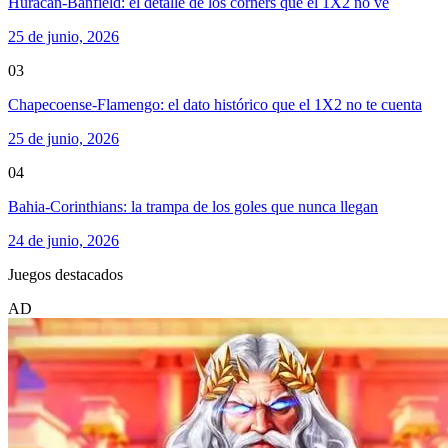
Huracán-Banfield: el detalle de los corners que el 1X2 no ve
25 de junio, 2026
03
Chapecoense-Flamengo: el dato histórico que el 1X2 no te cuenta
25 de junio, 2026
04
Bahia-Corinthians: la trampa de los goles que nunca llegan
24 de junio, 2026
Juegos destacados
AD