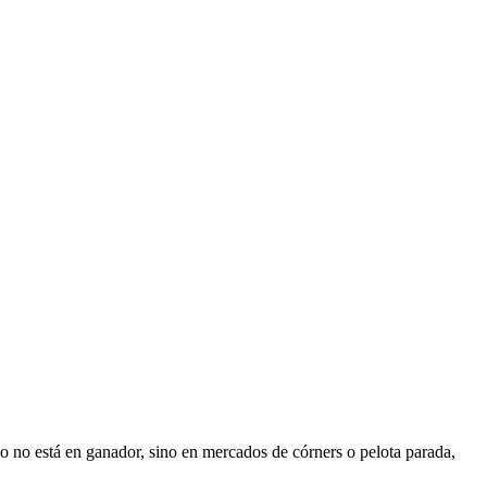
io no está en ganador, sino en mercados de córners o pelota parada,