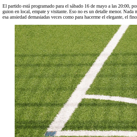
El partido está programado para el sábado 16 de mayo a las 20:00, por
guion en local, empate y visitante. Eso no es un detalle menor. Nada
esa ansiedad demasiadas veces como para hacerme el elegante, el fino,