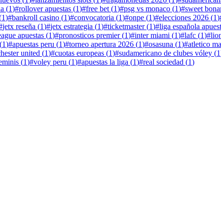
da
(
1
)
#
rollover apuestas
(
1
)
#
free bet
(
1
)
#
psg vs monaco
(
1
)
#
sweet bona
(
1
)
#
bankroll casino
(
1
)
#
convocatoria
(
1
)
#
onpe
(
1
)
#
elecciones 2026
(
1
)
#
jetx reseña
(
1
)
#
jetx estrategia
(
1
)
#
ticketmaster
(
1
)
#
liga española apues
eague apuestas
(
1
)
#
pronosticos premier
(
1
)
#
inter miami
(
1
)
#
lafc
(
1
)
#
lio
(
1
)
#
apuestas peru
(
1
)
#
torneo apertura 2026
(
1
)
#
osasuna
(
1
)
#
atletico m
hester united
(
1
)
#
cuotas europeas
(
1
)
#
sudamericano de clubes vóley
(
1
eminis
(
1
)
#
voley peru
(
1
)
#
apuestas la liga
(
1
)
#
real sociedad
(
1
)