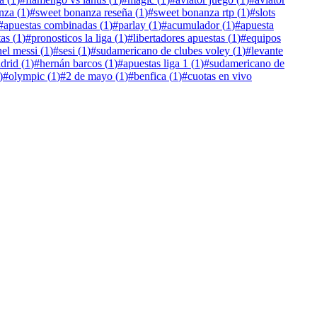
nza
(
1
)
#
sweet bonanza reseña
(
1
)
#
sweet bonanza rtp
(
1
)
#
slots
#
apuestas combinadas
(
1
)
#
parlay
(
1
)
#
acumulador
(
1
)
#
apuesta
tas
(
1
)
#
pronosticos la liga
(
1
)
#
libertadores apuestas
(
1
)
#
equipos
nel messi
(
1
)
#
sesi
(
1
)
#
sudamericano de clubes voley
(
1
)
#
levante
adrid
(
1
)
#
hernán barcos
(
1
)
#
apuestas liga 1
(
1
)
#
sudamericano de
)
#
olympic
(
1
)
#
2 de mayo
(
1
)
#
benfica
(
1
)
#
cuotas en vivo