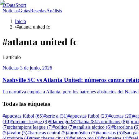
D
DataSport
Noticias
Guías
Reseñas
Análisis
Inicio
›
#atlanta united fc
#
atlanta united fc
1
artículo
Noticias
·
3 de junio, 2026
Nashville SC vs Atlanta United: números contra rel
La narrativa empuja a Atlanta, pero los patrones abstractos del Nashvil
Todas las etiquetas
#
apuestas fútbol
(
65
)
#
serie a
(
31
)
#
apuestas futbol
(
23
)
#
cuotas
(
20
)
#
a
(
10
)
#
premier league
(
9
)
#
flamengo
(
8
)
#
bahia
(
8
)
#
corinthians
(
8
)
#
prim
(
7
)
#
champions league
(
7
)
#
celtics
(
7
)
#
análisis táctico
(
6
)
#
barcelona
(
6
(
5
)
#
valor
(
5
)
#
barracas central
(
5
)
#
pronóstico
(
5
)
#
apuestas
(
5
)
#
sao pa
(
4
)
#
vitoria
(
4
)
#
manchester city
(
4
)
#
atletico-mg
(
4
)
#
palmeiras
(
4
)
#
real