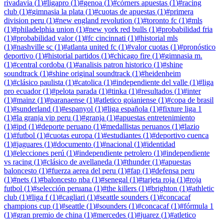
rivadavia
(
1
)
#
ligapro
(
1
)
#
genoa
(
1
)
#
córners apuestas
(
1
)
#
racing
club
(
1
)
#
gimnasia la plata
(
1
)
#
cuotas de apuestas
(
1
)
#
primera
division peru
(
1
)
#
new england revolution
(
1
)
#
toronto fc
(
1
)
#
mls
(
1
)
#
philadelphia union
(
1
)
#
new york red bulls
(
1
)
#
probabilidad fria
(
1
)
#
probabilidad valor
(
1
)
#
fc cincinnati
(
1
)
#
historial mls
(
1
)
#
nashville sc
(
1
)
#
atlanta united fc
(
1
)
#
valor cuotas
(
1
)
#
pronóstico
deportivo
(
1
)
#
historial partidos
(
1
)
#
chicago fire
(
1
)
#
gimnasia m.
(
1
)
#
central cordoba
(
1
)
#
analisis patron historico
(
1
)
#
shine
soundtrack
(
1
)
#
shine original soundtrack
(
1
)
#
heidenheim
(
1
)
#
clásico paulista
(
1
)
#
catolica
(
1
)
#
independiente del valle
(
1
)
#
liga
pro ecuador
(
1
)
#
pelota parada
(
1
)
#
tinka
(
1
)
#
resultados
(
1
)
#
inter
(
1
)
#
mainz
(
1
)
#
paranaense
(
1
)
#
atletico goianiense
(
1
)
#
copa de brasil
(
1
)
#
sunderland
(
1
)
#
espanyol
(
1
)
#
liga española
(
1
)
#
fixture liga 1
(
1
)
#
la granja vip peru
(
1
)
#
granja
(
1
)
#
apuestas entretenimiento
(
1
)
#
ipd
(
1
)
#
deporte peruano
(
1
)
#
medallistas peruanos
(
1
)
#
lazio
(
1
)
#
futbol
(
1
)
#
cuotas europa
(
1
)
#
estudiantes
(
1
)
#
deportivo cuenca
(
1
)
#
jaguares
(
1
)
#
documento
(
1
)
#
nacional
(
1
)
#
identidad
(
1
)
#
elecciones perú
(
1
)
#
independiente petrolero
(
1
)
#
independiente
vs racing
(
1
)
#
clásico de avellaneda
(
1
)
#
thunder
(
1
)
#
apuestas
baloncesto
(
1
)
#
fuerza aerea del peru
(
1
)
#
fap
(
1
)
#
defensa peru
(
1
)
#
nets
(
1
)
#
baloncesto nba
(
1
)
#
senegal
(
1
)
#
tarjeta roja
(
1
)
#
roja
futbol
(
1
)
#
selección peruana
(
1
)
#
the killers
(
1
)
#
brighton
(
1
)
#
athletic
club
(
1
)
#
liga f
(
1
)
#
cagliari
(
1
)
#
seattle sounders
(
1
)
#
concacaf
champions cup
(
1
)
#
seattle
(
1
)
#
sounders
(
1
)
#
concacaf
(
1
)
#
fórmula 1
(
1
)
#
gran premio de china
(
1
)
#
mercedes
(
1
)
#
juarez
(
1
)
#
atletico