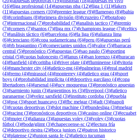
(
20
)
#
apuestas deportivas
(
19
)
#
historial
(
18
)
#
apuestas en vivo
(
16
)
#
liga profesional
(
14
)
#
apuestas nba
(
12
)
#
liga 1
(
11
)
#
lakers
(
11
)
#
apuestas corners
(
10
)
#
premier league
(
9
)
#
flamengo
(
8
)
#
bahia
(
8
)
#
corinthians
(
8
)
#
primera división
(
8
)
#
cruzeiro
(
7
)
#
botafogo
(
7
)
#
internacional
(
7
)
#
probabilidad
(
7
)
#
analisis tactico
(
7
)
#
gremio
(
7
)
#
corners
(
7
)
#
santos
(
7
)
#
liga mx
(
7
)
#
champions league
(
7
)
#
celtics
(
7
)
#
análisis táctico
(
6
)
#
barcelona
(
6
)
#
la liga
(
6
)
#
alianza lima
(
6
)
#
cienciano
(
6
)
#
copa sudamericana
(
6
)
#
peru
(
6
)
#
apuestas perú
(
6
)
#
rb bragantino
(
5
)
#
comerciantes unidos
(
5
)
#
valor
(
5
)
#
barracas
central
(
5
)
#
pronóstico
(
5
)
#
apuestas
(
5
)
#
sao paulo
(
5
)
#
sporting
cristal
(
5
)
#
cuotas baloncesto
(
5
)
#
lanus
(
4
)
#
san lorenzo
(
4
)
#
huracan
(
4
)
#
banfield
(
4
)
#
coritiba
(
4
)
#
river plate
(
4
)
#
fluminense
(
4
)
#
vitoria
(
4
)
#
manchester city
(
4
)
#
atletico-mg
(
4
)
#
palmeiras
(
4
)
#
real madrid
(
4
)
#
remo
(
4
)
#
mirassol
(
4
)
#
monterrey
(
4
)
#
atletico grau
(
4
)
#
sport
boys
(
4
)
#
probabilidad implícita
(
4
)
#
deportivo garcilaso
(
4
)
#
copa
libertadores
(
4
)
#
arsenal
(
4
)
#
ucv moquegua
(
3
)
#
pronóstico apuestas
(
3
)
#
sarmiento junin
(
3
)
#
argentinos jrs
(
3
)
#
liverpool
(
3
)
#
atletico
paranaense
(
3
)
#
velez sarsfield
(
3
)
#
instituto cordoba
(
3
)
#
puebla
(
3
)
#
psg
(
3
)
#
sport huancayo
(
3
)
#
fbc melgar
(
3
)
#
adt
(
3
)
#
napoli
(
3
)
#
cuotas deportivas
(
3
)
#
slot machine
(
3
)
#
bundesliga
(
3
)
#
melgar
(
3
)
#
racing
(
3
)
#
pronósticos deportivos
(
3
)
#
casino online
(
3
)
#
ecuabet
(
3
)
#
mujer
(
3
)
#
alianza
(
3
)
#
apuestas voley
(
3
)
#
voley
(
3
)
#
cuotas
fútbol
(
3
)
#
bodø/glimt
(
3
)
#
chapecoense-sc
(
2
)
#
lectura fría
(
2
)
#
deportivo riestra
(
2
)
#
boca juniors
(
2
)
#
patron historico
(
2
)
#
platense
(
2
)
#
union santa fe
(
2
)
#
atletico tucuman