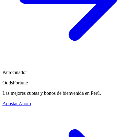
Patrocinador
OddsFortune
Las mejores cuotas y bonos de bienvenida en Perú.
Apostar Ahora