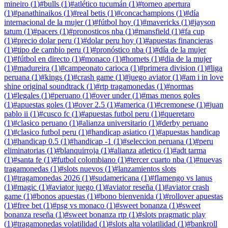
mineiro
(
1
)
#
bulls
(
1
)
#
atlético tucumán
(
1
)
#
torneo apertura
(
1
)
#
panathinaikos
(
1
)
#
real betis
(
1
)
#
concachampions
(
1
)
#
día
internacional de la mujer
(
1
)
#
fútbol hoy
(
1
)
#
mavericks
(
1
)
#
jayson
tatum
(
1
)
#
pacers
(
1
)
#
pronosticos nba
(
1
)
#
mansfield
(
1
)
#
fa cup
(
1
)
#
precio dolar peru
(
1
)
#
dolar peru hoy
(
1
)
#
apuestas financieras
(
1
)
#
tipo de cambio peru
(
1
)
#
pronóstico nba
(
1
)
#
día de la mujer
(
1
)
#
fútbol en directo
(
1
)
#
monaco
(
1
)
#
hornets
(
1
)
#
dia de la mujer
(
1
)
#
madureira
(
1
)
#
campeonato carioca
(
1
)
#
primera division
(
1
)
#
liga
peruana
(
1
)
#
kings
(
1
)
#
crash game
(
1
)
#
juego aviator
(
1
)
#
am i in love
shine original soundtrack
(
1
)
#
rtp tragamonedas
(
1
)
#
normas
(
1
)
#
legales
(
1
)
#
peruano
(
1
)
#
over under
(
1
)
#
mas menos goles
(
1
)
#
apuestas goles
(
1
)
#
over 2.5
(
1
)
#
america
(
1
)
#
cremonese
(
1
)
#
juan
pablo ii
(
1
)
#
cusco fc
(
1
)
#
apuestas futbol peru
(
1
)
#
queretaro
(
1
)
#
clasico peruano
(
1
)
#
alianza universitario
(
1
)
#
derby peruano
(
1
)
#
clasico futbol peru
(
1
)
#
handicap asiatico
(
1
)
#
apuestas handicap
(
1
)
#
handicap 0.5
(
1
)
#
handicap -1
(
1
)
#
seleccion peruana
(
1
)
#
peru
eliminatorias
(
1
)
#
blanquirroja
(
1
)
#
alianza atletico
(
1
)
#
adt tarma
(
1
)
#
santa fe
(
1
)
#
futbol colombiano
(
1
)
#
tercer cuarto nba
(
1
)
#
nuevas
tragamonedas
(
1
)
#
slots nuevos
(
1
)
#
lanzamientos slots
(
1
)
#
tragamonedas 2026
(
1
)
#
sudamericana
(
1
)
#
flamengo vs lanus
(
1
)
#
magic
(
1
)
#
aviator juego
(
1
)
#
aviator reseña
(
1
)
#
aviator crash
game
(
1
)
#
bonos apuestas
(
1
)
#
bono bienvenida
(
1
)
#
rollover apuestas
(
1
)
#
free bet
(
1
)
#
psg vs monaco
(
1
)
#
sweet bonanza
(
1
)
#
sweet
bonanza reseña
(
1
)
#
sweet bonanza rtp
(
1
)
#
slots pragmatic play
(
1
)
#
tragamonedas volatilidad
(
1
)
#
slots alta volatilidad
(
1
)
#
bankroll