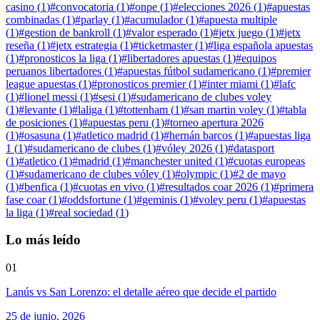
casino
(
1
)
#
convocatoria
(
1
)
#
onpe
(
1
)
#
elecciones 2026
(
1
)
#
apuestas
combinadas
(
1
)
#
parlay
(
1
)
#
acumulador
(
1
)
#
apuesta multiple
(
1
)
#
gestion de bankroll
(
1
)
#
valor esperado
(
1
)
#
jetx juego
(
1
)
#
jetx
reseña
(
1
)
#
jetx estrategia
(
1
)
#
ticketmaster
(
1
)
#
liga española apuestas
(
1
)
#
pronosticos la liga
(
1
)
#
libertadores apuestas
(
1
)
#
equipos
peruanos libertadores
(
1
)
#
apuestas fútbol sudamericano
(
1
)
#
premier
league apuestas
(
1
)
#
pronosticos premier
(
1
)
#
inter miami
(
1
)
#
lafc
(
1
)
#
lionel messi
(
1
)
#
sesi
(
1
)
#
sudamericano de clubes voley
(
1
)
#
levante
(
1
)
#
laliga
(
1
)
#
tottenham
(
1
)
#
san martin voley
(
1
)
#
tabla
de posiciones
(
1
)
#
apuestas peru
(
1
)
#
torneo apertura 2026
(
1
)
#
osasuna
(
1
)
#
atletico madrid
(
1
)
#
hernán barcos
(
1
)
#
apuestas liga
1
(
1
)
#
sudamericano de clubes
(
1
)
#
vóley 2026
(
1
)
#
datasport
(
1
)
#
atletico
(
1
)
#
madrid
(
1
)
#
manchester united
(
1
)
#
cuotas europeas
(
1
)
#
sudamericano de clubes vóley
(
1
)
#
olympic
(
1
)
#
2 de mayo
(
1
)
#
benfica
(
1
)
#
cuotas en vivo
(
1
)
#
resultados coar 2026
(
1
)
#
primera
fase coar
(
1
)
#
oddsfortune
(
1
)
#
geminis
(
1
)
#
voley peru
(
1
)
#
apuestas
la liga
(
1
)
#
real sociedad
(
1
)
Lo más leído
01
Lanús vs San Lorenzo: el detalle aéreo que decide el partido
25 de junio, 2026