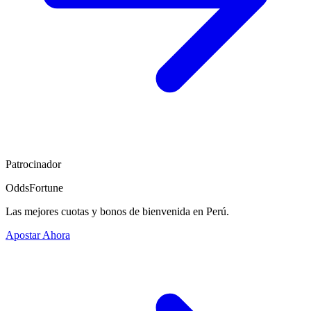
Patrocinador
OddsFortune
Las mejores cuotas y bonos de bienvenida en Perú.
Apostar Ahora