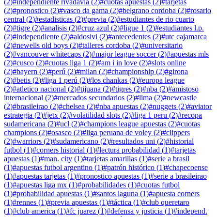
(
2
)
#
independiente rivadavia
(
2
)
#
cuotas apuestas
(
2
)
#
tarjetas
(
2
)
#
pronostico
(
2
)
#
vasco da gama
(
2
)
#
belgrano cordoba
(
2
)
#
rosario
central
(
2
)
#
estadisticas
(
2
)
#
previa
(
2
)
#
estudiantes de rio cuarto
(
2
)
#
tigre
(
2
)
#
analisis
(
2
)
#
cruz azul
(
2
)
#
ligue 1
(
2
)
#
estudiantes l.p.
(
2
)
#
independiente
(
2
)
#
aldosivi
(
2
)
#
antecedentes
(
2
)
#
utc cajamarca
(
2
)
#
newells old boys
(
2
)
#
talleres cordoba
(
2
)
#
universitario
(
2
)
#
vancouver whitecaps
(
2
)
#
major league soccer
(
2
)
#
apuestas mls
(
2
)
#
cusco
(
2
)
#
cuotas liga 1
(
2
)
#
am i in love
(
2
)
#
slots online
(
2
)
#
bayern
(
2
)
#
perú
(
2
)
#
milan
(
2
)
#
championship
(
2
)
#
girona
(
2
)
#
betis
(
2
)
#
liga 1 perú
(
2
)
#
los chankas
(
2
)
#
europa league
(
2
)
#
atletico nacional
(
2
)
#
tijuana
(
2
)
#
tigres
(
2
)
#
nba
(
2
)
#
amistoso
internacional
(
2
)
#
mercados secundarios
(
2
)
#
lima
(
2
)
#
newcastle
(
2
)
#
brasileirao
(
2
)
#
chelsea
(
2
)
#
nba apuestas
(
2
)
#
nuggets
(
2
)
#
aviator
estrategia
(
2
)
#
jetx
(
2
)
#
volatilidad slots
(
2
)
#
liga 1 peru
(
2
)
#
recopa
sudamericana
(
2
)
#
ucl
(
2
)
#
champions league apuestas
(
2
)
#
cuotas
champions
(
2
)
#
osasco
(
2
)
#
liga peruana de voley
(
2
)
#
clippers
(
2
)
#
warriors
(
2
)
#
sudamericano
(
2
)
#
resultados uni
(
2
)
#
historial
futbol
(
1
)
#
corners historial
(
1
)
#
lectura probabilidad
(
1
)
#
tarjetas
apuestas
(
1
)
#
man. city
(
1
)
#
tarjetas amarillas
(
1
)
#
serie a brasil
(
1
)
#
apuestas futbol argentino
(
1
)
#
patrón histórico
(
1
)
#
chapecoense
(
1
)
#
apuestas tarjetas
(
1
)
#
pronostico apuestas
(
1
)
#
serie a brasileirao
(
1
)
#
apuestas liga mx
(
1
)
#
probabilidades
(
1
)
#
cuotas futbol
(
1
)
#
probabilidad apuestas
(
1
)
#
santos laguna
(
1
)
#
apuesta corners
(
1
)
#
rennes
(
1
)
#
previa apuestas
(
1
)
#
táctica
(
1
)
#
club queretaro
(
1
)
#
club america
(
1
)
#
fc juarez
(
1
)
#
defensa y justicia
(
1
)
#
independ.