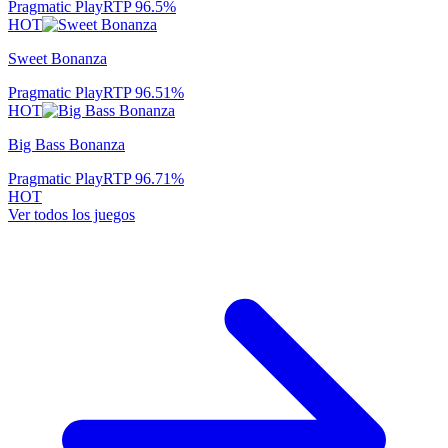
Pragmatic Play
RTP
96.5
%
HOT
Sweet Bonanza
Pragmatic Play
RTP
96.51
%
HOT
Big Bass Bonanza
Pragmatic Play
RTP
96.71
%
HOT
Ver todos los juegos