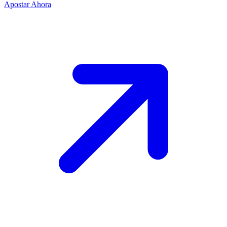
Apostar Ahora