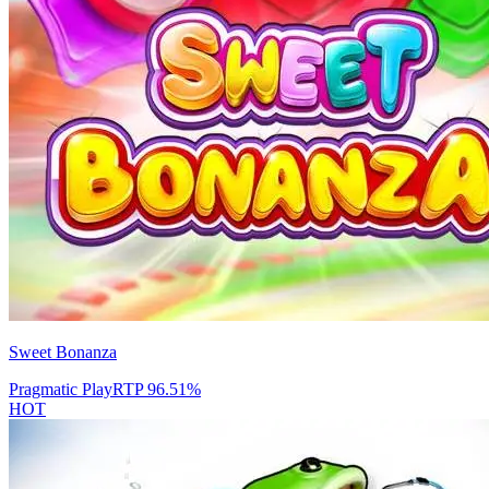
Sweet Bonanza
Pragmatic Play
RTP
96.51
%
HOT