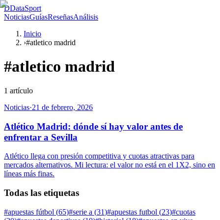
D
DataSport
Noticias
Guías
Reseñas
Análisis
Inicio
›
#atletico madrid
#
atletico madrid
1
artículo
Noticias
·
21 de febrero, 2026
Atlético Madrid: dónde sí hay valor antes de
enfrentar a Sevilla
Atlético llega con presión competitiva y cuotas atractivas para
mercados alternativos. Mi lectura: el valor no está en el 1X2, sino en
líneas más finas.
Todas las etiquetas
#
apuestas fútbol
(
65
)
#
serie a
(
31
)
#
apuestas futbol
(
23
)
#
cuotas