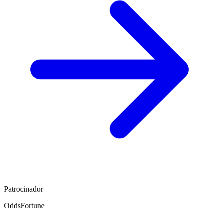
Patrocinador
OddsFortune