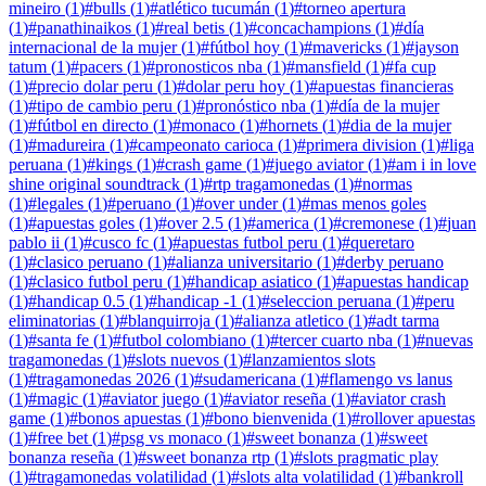
mineiro
(
1
)
#
bulls
(
1
)
#
atlético tucumán
(
1
)
#
torneo apertura
(
1
)
#
panathinaikos
(
1
)
#
real betis
(
1
)
#
concachampions
(
1
)
#
día
internacional de la mujer
(
1
)
#
fútbol hoy
(
1
)
#
mavericks
(
1
)
#
jayson
tatum
(
1
)
#
pacers
(
1
)
#
pronosticos nba
(
1
)
#
mansfield
(
1
)
#
fa cup
(
1
)
#
precio dolar peru
(
1
)
#
dolar peru hoy
(
1
)
#
apuestas financieras
(
1
)
#
tipo de cambio peru
(
1
)
#
pronóstico nba
(
1
)
#
día de la mujer
(
1
)
#
fútbol en directo
(
1
)
#
monaco
(
1
)
#
hornets
(
1
)
#
dia de la mujer
(
1
)
#
madureira
(
1
)
#
campeonato carioca
(
1
)
#
primera division
(
1
)
#
liga
peruana
(
1
)
#
kings
(
1
)
#
crash game
(
1
)
#
juego aviator
(
1
)
#
am i in love
shine original soundtrack
(
1
)
#
rtp tragamonedas
(
1
)
#
normas
(
1
)
#
legales
(
1
)
#
peruano
(
1
)
#
over under
(
1
)
#
mas menos goles
(
1
)
#
apuestas goles
(
1
)
#
over 2.5
(
1
)
#
america
(
1
)
#
cremonese
(
1
)
#
juan
pablo ii
(
1
)
#
cusco fc
(
1
)
#
apuestas futbol peru
(
1
)
#
queretaro
(
1
)
#
clasico peruano
(
1
)
#
alianza universitario
(
1
)
#
derby peruano
(
1
)
#
clasico futbol peru
(
1
)
#
handicap asiatico
(
1
)
#
apuestas handicap
(
1
)
#
handicap 0.5
(
1
)
#
handicap -1
(
1
)
#
seleccion peruana
(
1
)
#
peru
eliminatorias
(
1
)
#
blanquirroja
(
1
)
#
alianza atletico
(
1
)
#
adt tarma
(
1
)
#
santa fe
(
1
)
#
futbol colombiano
(
1
)
#
tercer cuarto nba
(
1
)
#
nuevas
tragamonedas
(
1
)
#
slots nuevos
(
1
)
#
lanzamientos slots
(
1
)
#
tragamonedas 2026
(
1
)
#
sudamericana
(
1
)
#
flamengo vs lanus
(
1
)
#
magic
(
1
)
#
aviator juego
(
1
)
#
aviator reseña
(
1
)
#
aviator crash
game
(
1
)
#
bonos apuestas
(
1
)
#
bono bienvenida
(
1
)
#
rollover apuestas
(
1
)
#
free bet
(
1
)
#
psg vs monaco
(
1
)
#
sweet bonanza
(
1
)
#
sweet
bonanza reseña
(
1
)
#
sweet bonanza rtp
(
1
)
#
slots pragmatic play
(
1
)
#
tragamonedas volatilidad
(
1
)
#
slots alta volatilidad
(
1
)
#
bankroll