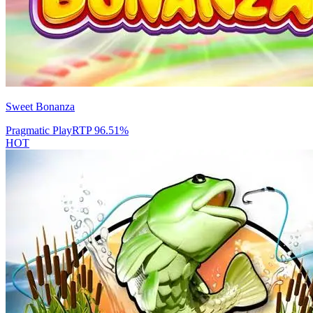
Sweet Bonanza
Pragmatic Play
RTP
96.51
%
HOT