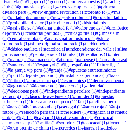
rivadavia
(
1
)
#
ligapro
(
1
)
#
genoa
(
1
)
#
córners apuestas
(
1
)
#
racing
club
(
1
)
#
gimnasia la plata
(
1
)
#
cuotas de apuestas
(
1
)
#
primera
division peru
(
1
)
#
new england revolution
(
1
)
#
toronto fc
(
1
)
#
mls
(
1
)
#
philadelphia union
(
1
)
#
new york red bulls
(
1
)
#
probabilidad fria
(
1
)
#
probabilidad valor
(
1
)
#
fc cincinnati
(
1
)
#
historial mls
(
1
)
#
nashville sc
(
1
)
#
atlanta united fc
(
1
)
#
valor cuotas
(
1
)
#
pronóstico
deportivo
(
1
)
#
historial partidos
(
1
)
#
chicago fire
(
1
)
#
gimnasia m.
(
1
)
#
central cordoba
(
1
)
#
analisis patron historico
(
1
)
#
shine
soundtrack
(
1
)
#
shine original soundtrack
(
1
)
#
heidenheim
(
1
)
#
clásico paulista
(
1
)
#
catolica
(
1
)
#
independiente del valle
(
1
)
#
liga
pro ecuador
(
1
)
#
pelota parada
(
1
)
#
tinka
(
1
)
#
resultados
(
1
)
#
inter
(
1
)
#
mainz
(
1
)
#
paranaense
(
1
)
#
atletico goianiense
(
1
)
#
copa de brasil
(
1
)
#
sunderland
(
1
)
#
espanyol
(
1
)
#
liga española
(
1
)
#
fixture liga 1
(
1
)
#
la granja vip peru
(
1
)
#
granja
(
1
)
#
apuestas entretenimiento
(
1
)
#
ipd
(
1
)
#
deporte peruano
(
1
)
#
medallistas peruanos
(
1
)
#
lazio
(
1
)
#
futbol
(
1
)
#
cuotas europa
(
1
)
#
estudiantes
(
1
)
#
deportivo cuenca
(
1
)
#
jaguares
(
1
)
#
documento
(
1
)
#
nacional
(
1
)
#
identidad
(
1
)
#
elecciones perú
(
1
)
#
independiente petrolero
(
1
)
#
independiente
vs racing
(
1
)
#
clásico de avellaneda
(
1
)
#
thunder
(
1
)
#
apuestas
baloncesto
(
1
)
#
fuerza aerea del peru
(
1
)
#
fap
(
1
)
#
defensa peru
(
1
)
#
nets
(
1
)
#
baloncesto nba
(
1
)
#
senegal
(
1
)
#
tarjeta roja
(
1
)
#
roja
futbol
(
1
)
#
selección peruana
(
1
)
#
the killers
(
1
)
#
brighton
(
1
)
#
athletic
club
(
1
)
#
liga f
(
1
)
#
cagliari
(
1
)
#
seattle sounders
(
1
)
#
concacaf
champions cup
(
1
)
#
seattle
(
1
)
#
sounders
(
1
)
#
concacaf
(
1
)
#
fórmula 1
(
1
)
#
gran premio de china
(
1
)
#
mercedes
(
1
)
#
juarez
(
1
)
#
atletico