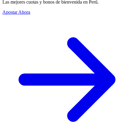
Las mejores cuotas y bonos de bienvenida en Perú.
Apostar Ahora