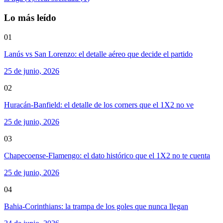
Lo más leído
01
Lanús vs San Lorenzo: el detalle aéreo que decide el partido
25 de junio, 2026
02
Huracán-Banfield: el detalle de los corners que el 1X2 no ve
25 de junio, 2026
03
Chapecoense-Flamengo: el dato histórico que el 1X2 no te cuenta
25 de junio, 2026
04
Bahia-Corinthians: la trampa de los goles que nunca llegan