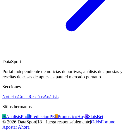
DataSport
Portal independiente de noticias deportivas, análisis de apuestas y
reseñas de casas de apuestas para el mercado peruano.
Secciones
Noticias
Guías
Reseñas
Análisis
Sitios hermanos
A
AnalisisPro
P
PrediccionPE
P
PronosticoHoy
S
StatsBet
©
2026
DataSport
|
18+ Juega responsablemente
|
OddsFortune
Apostar Ahora