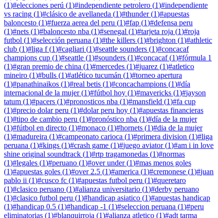
(
1
)
#
elecciones perú
(
1
)
#
independiente petrolero
(
1
)
#
independiente
vs racing
(
1
)
#
clásico de avellaneda
(
1
)
#
thunder
(
1
)
#
apuestas
baloncesto
(
1
)
#
fuerza aerea del peru
(
1
)
#
fap
(
1
)
#
defensa peru
(
1
)
#
nets
(
1
)
#
baloncesto nba
(
1
)
#
senegal
(
1
)
#
tarjeta roja
(
1
)
#
roja
futbol
(
1
)
#
selección peruana
(
1
)
#
the killers
(
1
)
#
brighton
(
1
)
#
athletic
club
(
1
)
#
liga f
(
1
)
#
cagliari
(
1
)
#
seattle sounders
(
1
)
#
concacaf
champions cup
(
1
)
#
seattle
(
1
)
#
sounders
(
1
)
#
concacaf
(
1
)
#
fórmula 1
(
1
)
#
gran premio de china
(
1
)
#
mercedes
(
1
)
#
juarez
(
1
)
#
atletico
mineiro
(
1
)
#
bulls
(
1
)
#
atlético tucumán
(
1
)
#
torneo apertura
(
1
)
#
panathinaikos
(
1
)
#
real betis
(
1
)
#
concachampions
(
1
)
#
día
internacional de la mujer
(
1
)
#
fútbol hoy
(
1
)
#
mavericks
(
1
)
#
jayson
tatum
(
1
)
#
pacers
(
1
)
#
pronosticos nba
(
1
)
#
mansfield
(
1
)
#
fa cup
(
1
)
#
precio dolar peru
(
1
)
#
dolar peru hoy
(
1
)
#
apuestas financieras
(
1
)
#
tipo de cambio peru
(
1
)
#
pronóstico nba
(
1
)
#
día de la mujer
(
1
)
#
fútbol en directo
(
1
)
#
monaco
(
1
)
#
hornets
(
1
)
#
dia de la mujer
(
1
)
#
madureira
(
1
)
#
campeonato carioca
(
1
)
#
primera division
(
1
)
#
liga
peruana
(
1
)
#
kings
(
1
)
#
crash game
(
1
)
#
juego aviator
(
1
)
#
am i in love
shine original soundtrack
(
1
)
#
rtp tragamonedas
(
1
)
#
normas
(
1
)
#
legales
(
1
)
#
peruano
(
1
)
#
over under
(
1
)
#
mas menos goles
(
1
)
#
apuestas goles
(
1
)
#
over 2.5
(
1
)
#
america
(
1
)
#
cremonese
(
1
)
#
juan
pablo ii
(
1
)
#
cusco fc
(
1
)
#
apuestas futbol peru
(
1
)
#
queretaro
(
1
)
#
clasico peruano
(
1
)
#
alianza universitario
(
1
)
#
derby peruano
(
1
)
#
clasico futbol peru
(
1
)
#
handicap asiatico
(
1
)
#
apuestas handicap
(
1
)
#
handicap 0.5
(
1
)
#
handicap -1
(
1
)
#
seleccion peruana
(
1
)
#
peru
eliminatorias
(
1
)
#
blanquirroja
(
1
)
#
alianza atletico
(
1
)
#
adt tarma