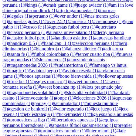
peruana
(
1
)
#
kings
(
1
)
#
crash game
(
1
)
#
juego aviator
(
1
)
#
am i in love
shine original soundtrack
(
1
)
#
rtp tragamonedas
(
1
)
#
normas
(
1
)
#
legales
(
1
)
#
peruano
(
1
)
#
over under
(
1
)
#
mas menos goles
(
1
)
#
apuestas goles
(
1
)
#
over 2.5
(
1
)
#
america
(
1
)
#
cremonese
(
1
)
#
juan
pablo ii
(
1
)
#
cusco fc
(
1
)
#
apuestas futbol peru
(
1
)
#
queretaro
(
1
)
#
clasico peruano
(
1
)
#
alianza universitario
(
1
)
#
derby peruano
(
1
)
#
clasico futbol peru
(
1
)
#
handicap asiatico
(
1
)
#
apuestas handicap
(
1
)
#
handicap 0.5
(
1
)
#
handicap -1
(
1
)
#
seleccion peruana
(
1
)
#
peru
eliminatorias
(
1
)
#
blanquirroja
(
1
)
#
alianza atletico
(
1
)
#
adt tarma
(
1
)
#
santa fe
(
1
)
#
futbol colombiano
(
1
)
#
tercer cuarto nba
(
1
)
#
nuevas
tragamonedas
(
1
)
#
slots nuevos
(
1
)
#
lanzamientos slots
(
1
)
#
tragamonedas 2026
(
1
)
#
sudamericana
(
1
)
#
flamengo vs lanus
(
1
)
#
magic
(
1
)
#
aviator juego
(
1
)
#
aviator reseña
(
1
)
#
aviator crash
game
(
1
)
#
bonos apuestas
(
1
)
#
bono bienvenida
(
1
)
#
rollover apuestas
(
1
)
#
free bet
(
1
)
#
psg vs monaco
(
1
)
#
sweet bonanza
(
1
)
#
sweet
bonanza reseña
(
1
)
#
sweet bonanza rtp
(
1
)
#
slots pragmatic play
(
1
)
#
tragamonedas volatilidad
(
1
)
#
slots alta volatilidad
(
1
)
#
bankroll
casino
(
1
)
#
convocatoria
(
1
)
#
onpe
(
1
)
#
elecciones 2026
(
1
)
#
apuestas
combinadas
(
1
)
#
parlay
(
1
)
#
acumulador
(
1
)
#
apuesta multiple
(
1
)
#
gestion de bankroll
(
1
)
#
valor esperado
(
1
)
#
jetx juego
(
1
)
#
jetx
reseña
(
1
)
#
jetx estrategia
(
1
)
#
ticketmaster
(
1
)
#
liga española apuestas
(
1
)
#
pronosticos la liga
(
1
)
#
libertadores apuestas
(
1
)
#
equipos
peruanos libertadores
(
1
)
#
apuestas fútbol sudamericano
(
1
)
#
premier
league apuestas
(
1
)
#
pronosticos premier
(
1
)
#
inter miami
(
1
)
#
lafc