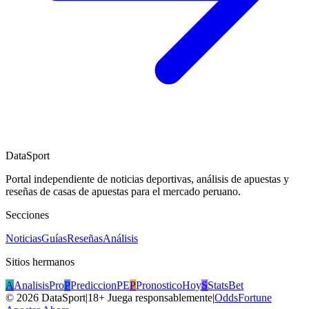
DataSport
Portal independiente de noticias deportivas, análisis de apuestas y
reseñas de casas de apuestas para el mercado peruano.
Secciones
Noticias
Guías
Reseñas
Análisis
Sitios hermanos
A
AnalisisPro
P
PrediccionPE
P
PronosticoHoy
S
StatsBet
©
2026
DataSport
|
18+ Juega responsablemente
|
OddsFortune