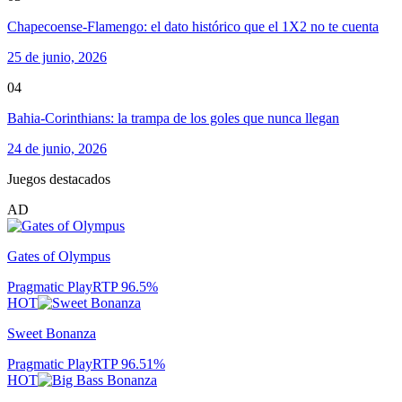
Chapecoense-Flamengo: el dato histórico que el 1X2 no te cuenta
25 de junio, 2026
04
Bahia-Corinthians: la trampa de los goles que nunca llegan
24 de junio, 2026
Juegos destacados
AD
Gates of Olympus
Pragmatic Play
RTP
96.5
%
HOT
Sweet Bonanza
Pragmatic Play
RTP
96.51
%
HOT