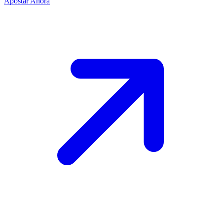
Apostar Ahora