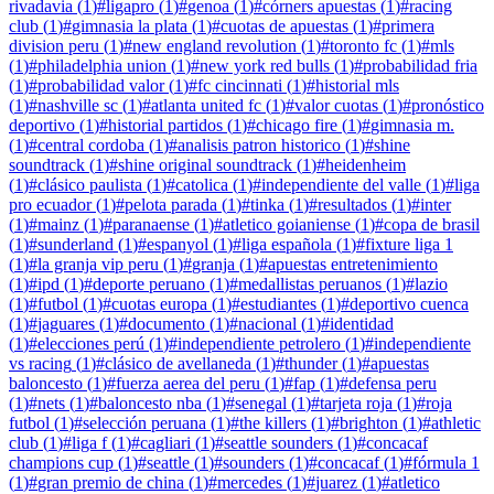
rivadavia
(
1
)
#
ligapro
(
1
)
#
genoa
(
1
)
#
córners apuestas
(
1
)
#
racing
club
(
1
)
#
gimnasia la plata
(
1
)
#
cuotas de apuestas
(
1
)
#
primera
division peru
(
1
)
#
new england revolution
(
1
)
#
toronto fc
(
1
)
#
mls
(
1
)
#
philadelphia union
(
1
)
#
new york red bulls
(
1
)
#
probabilidad fria
(
1
)
#
probabilidad valor
(
1
)
#
fc cincinnati
(
1
)
#
historial mls
(
1
)
#
nashville sc
(
1
)
#
atlanta united fc
(
1
)
#
valor cuotas
(
1
)
#
pronóstico
deportivo
(
1
)
#
historial partidos
(
1
)
#
chicago fire
(
1
)
#
gimnasia m.
(
1
)
#
central cordoba
(
1
)
#
analisis patron historico
(
1
)
#
shine
soundtrack
(
1
)
#
shine original soundtrack
(
1
)
#
heidenheim
(
1
)
#
clásico paulista
(
1
)
#
catolica
(
1
)
#
independiente del valle
(
1
)
#
liga
pro ecuador
(
1
)
#
pelota parada
(
1
)
#
tinka
(
1
)
#
resultados
(
1
)
#
inter
(
1
)
#
mainz
(
1
)
#
paranaense
(
1
)
#
atletico goianiense
(
1
)
#
copa de brasil
(
1
)
#
sunderland
(
1
)
#
espanyol
(
1
)
#
liga española
(
1
)
#
fixture liga 1
(
1
)
#
la granja vip peru
(
1
)
#
granja
(
1
)
#
apuestas entretenimiento
(
1
)
#
ipd
(
1
)
#
deporte peruano
(
1
)
#
medallistas peruanos
(
1
)
#
lazio
(
1
)
#
futbol
(
1
)
#
cuotas europa
(
1
)
#
estudiantes
(
1
)
#
deportivo cuenca
(
1
)
#
jaguares
(
1
)
#
documento
(
1
)
#
nacional
(
1
)
#
identidad
(
1
)
#
elecciones perú
(
1
)
#
independiente petrolero
(
1
)
#
independiente
vs racing
(
1
)
#
clásico de avellaneda
(
1
)
#
thunder
(
1
)
#
apuestas
baloncesto
(
1
)
#
fuerza aerea del peru
(
1
)
#
fap
(
1
)
#
defensa peru
(
1
)
#
nets
(
1
)
#
baloncesto nba
(
1
)
#
senegal
(
1
)
#
tarjeta roja
(
1
)
#
roja
futbol
(
1
)
#
selección peruana
(
1
)
#
the killers
(
1
)
#
brighton
(
1
)
#
athletic
club
(
1
)
#
liga f
(
1
)
#
cagliari
(
1
)
#
seattle sounders
(
1
)
#
concacaf
champions cup
(
1
)
#
seattle
(
1
)
#
sounders
(
1
)
#
concacaf
(
1
)
#
fórmula 1
(
1
)
#
gran premio de china
(
1
)
#
mercedes
(
1
)
#
juarez
(
1
)
#
atletico