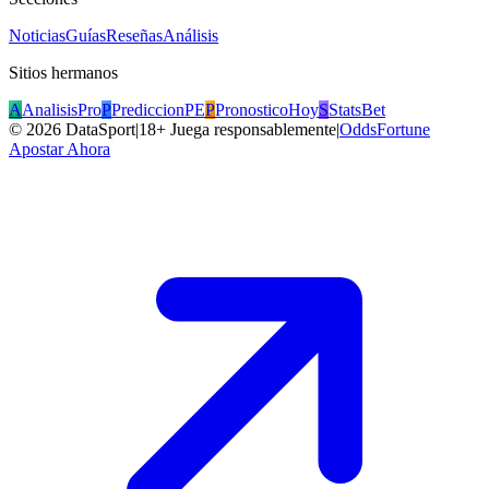
Noticias
Guías
Reseñas
Análisis
Sitios hermanos
A
AnalisisPro
P
PrediccionPE
P
PronosticoHoy
S
StatsBet
©
2026
DataSport
|
18+ Juega responsablemente
|
OddsFortune
Apostar Ahora