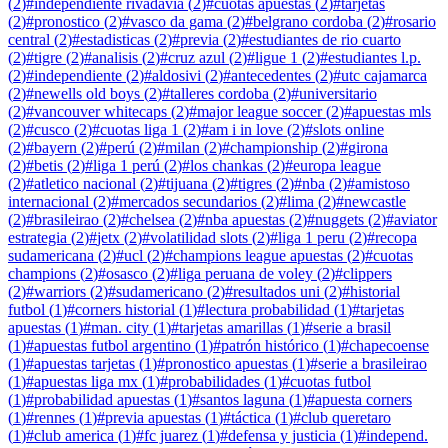
(
2
)
#
independiente rivadavia
(
2
)
#
cuotas apuestas
(
2
)
#
tarjetas
(
2
)
#
pronostico
(
2
)
#
vasco da gama
(
2
)
#
belgrano cordoba
(
2
)
#
rosario
central
(
2
)
#
estadisticas
(
2
)
#
previa
(
2
)
#
estudiantes de rio cuarto
(
2
)
#
tigre
(
2
)
#
analisis
(
2
)
#
cruz azul
(
2
)
#
ligue 1
(
2
)
#
estudiantes l.p.
(
2
)
#
independiente
(
2
)
#
aldosivi
(
2
)
#
antecedentes
(
2
)
#
utc cajamarca
(
2
)
#
newells old boys
(
2
)
#
talleres cordoba
(
2
)
#
universitario
(
2
)
#
vancouver whitecaps
(
2
)
#
major league soccer
(
2
)
#
apuestas mls
(
2
)
#
cusco
(
2
)
#
cuotas liga 1
(
2
)
#
am i in love
(
2
)
#
slots online
(
2
)
#
bayern
(
2
)
#
perú
(
2
)
#
milan
(
2
)
#
championship
(
2
)
#
girona
(
2
)
#
betis
(
2
)
#
liga 1 perú
(
2
)
#
los chankas
(
2
)
#
europa league
(
2
)
#
atletico nacional
(
2
)
#
tijuana
(
2
)
#
tigres
(
2
)
#
nba
(
2
)
#
amistoso
internacional
(
2
)
#
mercados secundarios
(
2
)
#
lima
(
2
)
#
newcastle
(
2
)
#
brasileirao
(
2
)
#
chelsea
(
2
)
#
nba apuestas
(
2
)
#
nuggets
(
2
)
#
aviator
estrategia
(
2
)
#
jetx
(
2
)
#
volatilidad slots
(
2
)
#
liga 1 peru
(
2
)
#
recopa
sudamericana
(
2
)
#
ucl
(
2
)
#
champions league apuestas
(
2
)
#
cuotas
champions
(
2
)
#
osasco
(
2
)
#
liga peruana de voley
(
2
)
#
clippers
(
2
)
#
warriors
(
2
)
#
sudamericano
(
2
)
#
resultados uni
(
2
)
#
historial
futbol
(
1
)
#
corners historial
(
1
)
#
lectura probabilidad
(
1
)
#
tarjetas
apuestas
(
1
)
#
man. city
(
1
)
#
tarjetas amarillas
(
1
)
#
serie a brasil
(
1
)
#
apuestas futbol argentino
(
1
)
#
patrón histórico
(
1
)
#
chapecoense
(
1
)
#
apuestas tarjetas
(
1
)
#
pronostico apuestas
(
1
)
#
serie a brasileirao
(
1
)
#
apuestas liga mx
(
1
)
#
probabilidades
(
1
)
#
cuotas futbol
(
1
)
#
probabilidad apuestas
(
1
)
#
santos laguna
(
1
)
#
apuesta corners
(
1
)
#
rennes
(
1
)
#
previa apuestas
(
1
)
#
táctica
(
1
)
#
club queretaro
(
1
)
#
club america
(
1
)
#
fc juarez
(
1
)
#
defensa y justicia
(
1
)
#
independ.