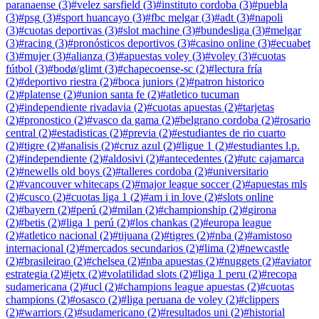
paranaense
(
3
)
#
velez sarsfield
(
3
)
#
instituto cordoba
(
3
)
#
puebla
(
3
)
#
psg
(
3
)
#
sport huancayo
(
3
)
#
fbc melgar
(
3
)
#
adt
(
3
)
#
napoli
(
3
)
#
cuotas deportivas
(
3
)
#
slot machine
(
3
)
#
bundesliga
(
3
)
#
melgar
(
3
)
#
racing
(
3
)
#
pronósticos deportivos
(
3
)
#
casino online
(
3
)
#
ecuabet
(
3
)
#
mujer
(
3
)
#
alianza
(
3
)
#
apuestas voley
(
3
)
#
voley
(
3
)
#
cuotas
fútbol
(
3
)
#
bodø/glimt
(
3
)
#
chapecoense-sc
(
2
)
#
lectura fría
(
2
)
#
deportivo riestra
(
2
)
#
boca juniors
(
2
)
#
patron historico
(
2
)
#
platense
(
2
)
#
union santa fe
(
2
)
#
atletico tucuman
(
2
)
#
independiente rivadavia
(
2
)
#
cuotas apuestas
(
2
)
#
tarjetas
(
2
)
#
pronostico
(
2
)
#
vasco da gama
(
2
)
#
belgrano cordoba
(
2
)
#
rosario
central
(
2
)
#
estadisticas
(
2
)
#
previa
(
2
)
#
estudiantes de rio cuarto
(
2
)
#
tigre
(
2
)
#
analisis
(
2
)
#
cruz azul
(
2
)
#
ligue 1
(
2
)
#
estudiantes l.p.
(
2
)
#
independiente
(
2
)
#
aldosivi
(
2
)
#
antecedentes
(
2
)
#
utc cajamarca
(
2
)
#
newells old boys
(
2
)
#
talleres cordoba
(
2
)
#
universitario
(
2
)
#
vancouver whitecaps
(
2
)
#
major league soccer
(
2
)
#
apuestas mls
(
2
)
#
cusco
(
2
)
#
cuotas liga 1
(
2
)
#
am i in love
(
2
)
#
slots online
(
2
)
#
bayern
(
2
)
#
perú
(
2
)
#
milan
(
2
)
#
championship
(
2
)
#
girona
(
2
)
#
betis
(
2
)
#
liga 1 perú
(
2
)
#
los chankas
(
2
)
#
europa league
(
2
)
#
atletico nacional
(
2
)
#
tijuana
(
2
)
#
tigres
(
2
)
#
nba
(
2
)
#
amistoso
internacional
(
2
)
#
mercados secundarios
(
2
)
#
lima
(
2
)
#
newcastle
(
2
)
#
brasileirao
(
2
)
#
chelsea
(
2
)
#
nba apuestas
(
2
)
#
nuggets
(
2
)
#
aviator
estrategia
(
2
)
#
jetx
(
2
)
#
volatilidad slots
(
2
)
#
liga 1 peru
(
2
)
#
recopa
sudamericana
(
2
)
#
ucl
(
2
)
#
champions league apuestas
(
2
)
#
cuotas
champions
(
2
)
#
osasco
(
2
)
#
liga peruana de voley
(
2
)
#
clippers
(
2
)
#
warriors
(
2
)
#
sudamericano
(
2
)
#
resultados uni
(
2
)
#
historial