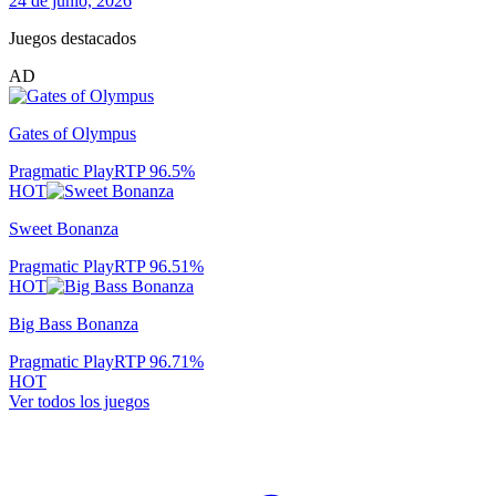
24 de junio, 2026
Juegos destacados
AD
Gates of Olympus
Pragmatic Play
RTP
96.5
%
HOT
Sweet Bonanza
Pragmatic Play
RTP
96.51
%
HOT
Big Bass Bonanza
Pragmatic Play
RTP
96.71
%
HOT
Ver todos los juegos