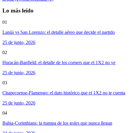
Lo más leído
01
Lanús vs San Lorenzo: el detalle aéreo que decide el partido
25 de junio, 2026
02
Huracán-Banfield: el detalle de los corners que el 1X2 no ve
25 de junio, 2026
03
Chapecoense-Flamengo: el dato histórico que el 1X2 no te cuenta
25 de junio, 2026
04
Bahia-Corinthians: la trampa de los goles que nunca llegan