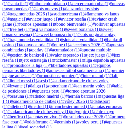
(
1
)
#
santa fe
(
1
)
#
futbol colombiano
(
1
)
#
tercer cuarto nba
(
1
)
#
nuevas
tragamonedas
(
1
)
#
slots nuevos
(
1
)
#
lanzamientos slots
(
1
)
#
tragamonedas 2026
(
1
)
#
sudamericana
(
1
)
#
flamengo vs lanus
(
1
)
#
magic
(
1
)
#
aviator juego
(
1
)
#
aviator reseña
(
1
)
#
aviator crash
game
(
1
)
#
bonos apuestas
(
1
)
#
bono bienvenida
(
1
)
#
rollover apuestas
(
1
)
#
free bet
(
1
)
#
psg vs monaco
(
1
)
#
sweet bonanza
(
1
)
#
sweet
bonanza reseña
(
1
)
#
sweet bonanza rtp
(
1
)
#
slots pragmatic play
(
1
)
#
tragamonedas volatilidad
(
1
)
#
slots alta volatilidad
(
1
)
#
bankroll
casino
(
1
)
#
convocatoria
(
1
)
#
onpe
(
1
)
#
elecciones 2026
(
1
)
#
apuestas
combinadas
(
1
)
#
parlay
(
1
)
#
acumulador
(
1
)
#
apuesta multiple
(
1
)
#
gestion de bankroll
(
1
)
#
valor esperado
(
1
)
#
jetx juego
(
1
)
#
jetx
reseña
(
1
)
#
jetx estrategia
(
1
)
#
ticketmaster
(
1
)
#
liga española apuestas
(
1
)
#
pronosticos la liga
(
1
)
#
libertadores apuestas
(
1
)
#
equipos
peruanos libertadores
(
1
)
#
apuestas fútbol sudamericano
(
1
)
#
premier
league apuestas
(
1
)
#
pronosticos premier
(
1
)
#
inter miami
(
1
)
#
lafc
(
1
)
#
lionel messi
(
1
)
#
sesi
(
1
)
#
sudamericano de clubes voley
(
1
)
#
levante
(
1
)
#
laliga
(
1
)
#
tottenham
(
1
)
#
san martin voley
(
1
)
#
tabla
de posiciones
(
1
)
#
apuestas peru
(
1
)
#
torneo apertura 2026
(
1
)
#
osasuna
(
1
)
#
atletico madrid
(
1
)
#
hernán barcos
(
1
)
#
apuestas liga
1
(
1
)
#
sudamericano de clubes
(
1
)
#
vóley 2026
(
1
)
#
datasport
(
1
)
#
atletico
(
1
)
#
madrid
(
1
)
#
manchester united
(
1
)
#
cuotas europeas
(
1
)
#
sudamericano de clubes vóley
(
1
)
#
olympic
(
1
)
#
2 de mayo
(
1
)
#
benfica
(
1
)
#
cuotas en vivo
(
1
)
#
resultados coar 2026
(
1
)
#
primera
fase coar
(
1
)
#
oddsfortune
(
1
)
#
geminis
(
1
)
#
voley peru
(
1
)
#
apuestas
la liga
(
1
)
#
real sociedad
(
1
)