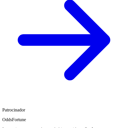
Patrocinador
OddsFortune