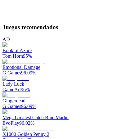
Juegos recomendados
AD
Book of Azure
Tom Horn
95
%
Emotional Damage
G Games
96.09
%
Lady Luck
GameArt
96
%
Gingerdead
G Games
96.09
%
Mega Greatest Catch Blue Marlin
EvoPlay
96.02
%
X1000 Golden Penny 2