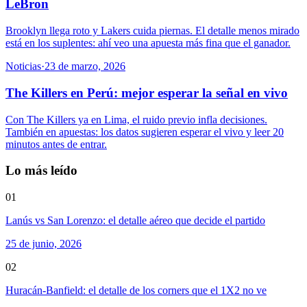
LeBron
Brooklyn llega roto y Lakers cuida piernas. El detalle menos mirado
está en los suplentes: ahí veo una apuesta más fina que el ganador.
Noticias
·
23 de marzo, 2026
The Killers en Perú: mejor esperar la señal en vivo
Con The Killers ya en Lima, el ruido previo infla decisiones.
También en apuestas: los datos sugieren esperar el vivo y leer 20
minutos antes de entrar.
Lo más leído
01
Lanús vs San Lorenzo: el detalle aéreo que decide el partido
25 de junio, 2026
02
Huracán-Banfield: el detalle de los corners que el 1X2 no ve