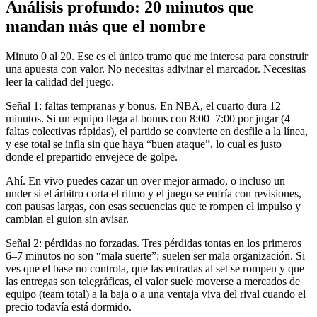
Análisis profundo: 20 minutos que
mandan más que el nombre
Minuto 0 al 20. Ese es el único tramo que me interesa para construir
una apuesta con valor. No necesitas adivinar el marcador. Necesitas
leer la calidad del juego.
Señal 1: faltas tempranas y bonus. En NBA, el cuarto dura 12
minutos. Si un equipo llega al bonus con 8:00–7:00 por jugar (4
faltas colectivas rápidas), el partido se convierte en desfile a la línea,
y ese total se infla sin que haya “buen ataque”, lo cual es justo
donde el prepartido envejece de golpe.
Ahí. En vivo puedes cazar un over mejor armado, o incluso un
under si el árbitro corta el ritmo y el juego se enfría con revisiones,
con pausas largas, con esas secuencias que te rompen el impulso y
cambian el guion sin avisar.
Señal 2: pérdidas no forzadas. Tres pérdidas tontas en los primeros
6–7 minutos no son “mala suerte”: suelen ser mala organización. Si
ves que el base no controla, que las entradas al set se rompen y que
las entregas son telegráficas, el valor suele moverse a mercados de
equipo (team total) a la baja o a una ventaja viva del rival cuando el
precio todavía está dormido.