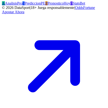
A
AnalisisPro
P
PrediccionPE
P
PronosticoHoy
S
StatsBet
©
2026
DataSport
|
18+ Juega responsablemente
|
OddsFortune
Apostar Ahora