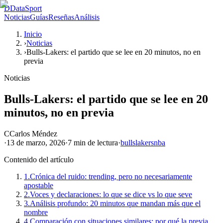
D
DataSport
Noticias
Guías
Reseñas
Análisis
Inicio
›
Noticias
›
Bulls-Lakers: el partido que se lee en 20 minutos, no en
previa
Noticias
Bulls-Lakers: el partido que se lee en 20
minutos, no en previa
C
Carlos Méndez
·
13 de marzo, 2026
·
7 min
de lectura
·
bulls
lakers
nba
Contenido del artículo
1.
Crónica del ruido: trending, pero no necesariamente
apostable
2.
Voces y declaraciones: lo que se dice vs lo que seve
3.
Análisis profundo: 20 minutos que mandan más que el
nombre
4.
Comparación con situaciones similares: por qué la previa