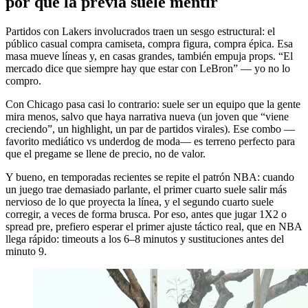
por qué la previa suele mentir
Partidos con Lakers involucrados traen un sesgo estructural: el
público casual compra camiseta, compra figura, compra épica. Esa
masa mueve líneas y, en casas grandes, también empuja props. “El
mercado dice que siempre hay que estar con LeBron” — yo no lo
compro.
Con Chicago pasa casi lo contrario: suele ser un equipo que la gente
mira menos, salvo que haya narrativa nueva (un joven que “viene
creciendo”, un highlight, un par de partidos virales). Ese combo —
favorito mediático vs underdog de moda— es terreno perfecto para
que el pregame se llene de precio, no de valor.
Y bueno, en temporadas recientes se repite el patrón NBA: cuando
un juego trae demasiado parlante, el primer cuarto suele salir más
nervioso de lo que proyecta la línea, y el segundo cuarto suele
corregir, a veces de forma brusca. Por eso, antes que jugar 1X2 o
spread pre, prefiero esperar el primer ajuste táctico real, que en NBA
llega rápido: timeouts a los 6–8 minutos y sustituciones antes del
minuto 9.