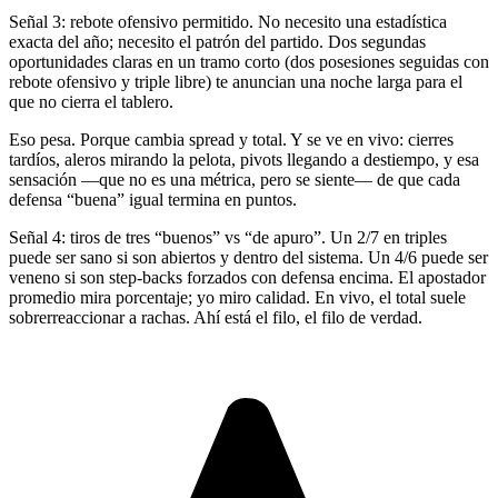
Señal 3: rebote ofensivo permitido. No necesito una estadística
exacta del año; necesito el patrón del partido. Dos segundas
oportunidades claras en un tramo corto (dos posesiones seguidas con
rebote ofensivo y triple libre) te anuncian una noche larga para el
que no cierra el tablero.
Eso pesa. Porque cambia spread y total. Y se ve en vivo: cierres
tardíos, aleros mirando la pelota, pivots llegando a destiempo, y esa
sensación —que no es una métrica, pero se siente— de que cada
defensa “buena” igual termina en puntos.
Señal 4: tiros de tres “buenos” vs “de apuro”. Un 2/7 en triples
puede ser sano si son abiertos y dentro del sistema. Un 4/6 puede ser
veneno si son step-backs forzados con defensa encima. El apostador
promedio mira porcentaje; yo miro calidad. En vivo, el total suele
sobrerreaccionar a rachas. Ahí está el filo, el filo de verdad.