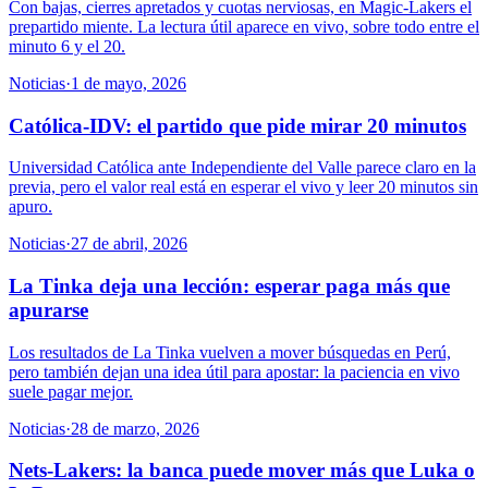
Con bajas, cierres apretados y cuotas nerviosas, en Magic-Lakers el
prepartido miente. La lectura útil aparece en vivo, sobre todo entre el
minuto 6 y el 20.
Noticias
·
1 de mayo, 2026
Católica-IDV: el partido que pide mirar 20 minutos
Universidad Católica ante Independiente del Valle parece claro en la
previa, pero el valor real está en esperar el vivo y leer 20 minutos sin
apuro.
Noticias
·
27 de abril, 2026
La Tinka deja una lección: esperar paga más que
apurarse
Los resultados de La Tinka vuelven a mover búsquedas en Perú,
pero también dejan una idea útil para apostar: la paciencia en vivo
suele pagar mejor.
Noticias
·
28 de marzo, 2026
Nets-Lakers: la banca puede mover más que Luka o