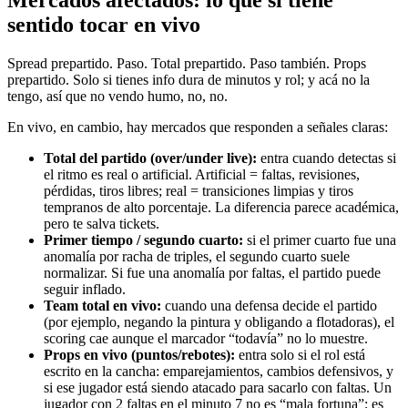
sentido tocar en vivo
Spread prepartido. Paso. Total prepartido. Paso también. Props
prepartido. Solo si tienes info dura de minutos y rol; y acá no la
tengo, así que no vendo humo, no, no.
En vivo, en cambio, hay mercados que responden a señales claras:
Total del partido (over/under live):
entra cuando detectas si
el ritmo es real o artificial. Artificial = faltas, revisiones,
pérdidas, tiros libres; real = transiciones limpias y tiros
tempranos de alto porcentaje. La diferencia parece académica,
pero te salva tickets.
Primer tiempo / segundo cuarto:
si el primer cuarto fue una
anomalía por racha de triples, el segundo cuarto suele
normalizar. Si fue una anomalía por faltas, el partido puede
seguir inflado.
Team total en vivo:
cuando una defensa decide el partido
(por ejemplo, negando la pintura y obligando a flotadoras), el
scoring cae aunque el marcador “todavía” no lo muestre.
Props en vivo (puntos/rebotes):
entra solo si el rol está
escrito en la cancha: emparejamientos, cambios defensivos, y
si ese jugador está siendo atacado para sacarlo con faltas. Un
jugador con 2 faltas en el minuto 7 no es “mala fortuna”; es