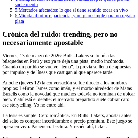
suele mentir
5.
Mercados afectados: lo que sí tiene sentido tocar en vivo
6.
Mirada al futuro: paciencia, y un plan simple para no regalar
plata
Crónica del ruido: trending, pero no
necesariamente apostable
Viernes, 13 de marzo de 2026: Bulls–Lakers se trepó a las
búsquedas en Perú y eso ya te deja una pista, medio incómoda.
Cuando un partido se vuelve “tema”, la previa se llena de apuestas
por impulso y de líneas que castigan al que aparece tarde.
Anoche (jueves 12) la conversación se fue directo a los nombres
propios: LeBron James como imán, y el morbo alrededor de Matas
Buzelis como la novedad que muchos todavía no terminan de ubicar
bien. Y ahí está el detalle: el mercado prepartido suele cobrar caro
ese storytelling. Yo no entro ahí.
La tesis es simple. Cero romántica. En Bulls–Lakers, apostar antes
del salto es comprar incertidumbre a precio premium. Este juego se
opera en vivo. Paciencia. Lectura. Y recién ahí, ticket.